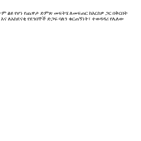
ም ልዩ የሆነ የጨዋታ ድምጽ መፍትሄ ለመፍጠር ከእርስዎ ጋር በቅርበት
እና ለአስደናቂ የደንበኞች ድጋፍ ባለን ቁርጠኝነት፣ ተወዳዳሪ የሌለው