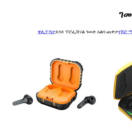
ገመ
ዌሊፓዲዮ
እንደ ፕሮፌሽናል ገመድ አልባ ጨዋታ
የጆሮ 