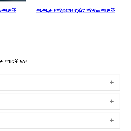
ዳመጫዎች
ጫጫታ የሚሰርዝ የጆሮ ማዳመጫዎች
ታ ምክሮች አሉ፡