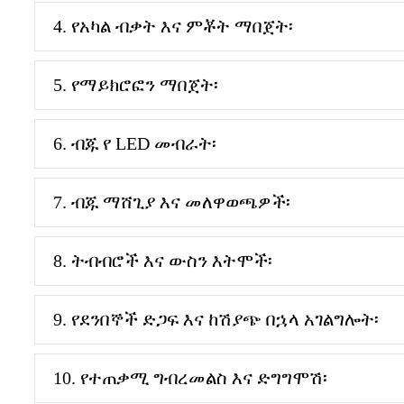
4. የአካል ብቃት እና ምቾት ማበጀት፡
5. የማይክሮፎን ማበጀት፡
6. ብጁ የ LED መብራት፡
7. ብጁ ማሸጊያ እና መለዋወጫዎች፡
8. ትብብሮች እና ውስን እትሞች፡
9. የደንበኞች ድጋፍ እና ከሽያጭ በኋላ አገልግሎት፡
10. የተጠቃሚ ግብረመልስ እና ድግግሞሽ፡