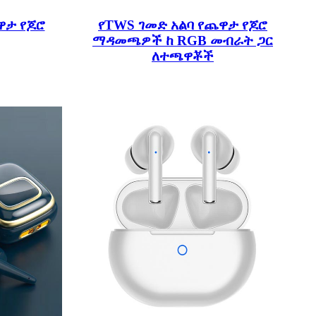
ዋታ የጆሮ
የTWS ገመድ አልባ የጨዋታ የጆሮ
ማዳመጫዎች ከ RGB መብራት ጋር
ለተጫዋቾች