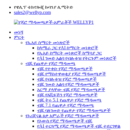
የዌሊፕ ቴክኖሎጂ ኩባንያ ሊሚትድ
sales2@wellyp.com
መነሻ
ምርት
የኤአይ ስማርት መነጽሮች
ከካሜራ ጋር የAI ስማርት መነጽሮች
የኤአይ ስማርት መነጽሮች ከማሳያ ጋር
የAI ገመድ አልባ የብሉቱዝ የትርጉም መነጽሮች
ብጁ የጨዋታ የጆሮ ማዳመጫ
ብጁ የተቀቡ የጆሮ ማዳመጫዎች
ብጁ የማስተዋወቂያ የጆሮ ማዳመጫዎች
ብጁ የብሉቱዝ የጆሮ ማዳመጫዎች
ብጁ ገመድ አልባ የጆሮ ማዳመጫዎች
አርማ ያላቸው ብጁ የጆሮ ማዳመጫዎች
ብጁ የአቪዬሽን የጆሮ ማዳመጫዎች
ብጁ ትሩ 5.1 የጨዋታ የጆሮ ማዳመጫ
ብጁ 7.1 የጨዋታ የጆሮ ማዳመጫ
ብጁ ባለገመድ የጨዋታ የጆሮ ማዳመጫዎች
የኦሪጂናል ዕቃ አምራች የጆሮ ማዳመጫዎች
የኦውስ የጆሮ ማዳመጫዎች ብጁ
የAI ተርጓሚ የጆሮ ማዳመጫዎች ብጁ ተደርገዋል