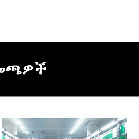
ዳመጫዎች