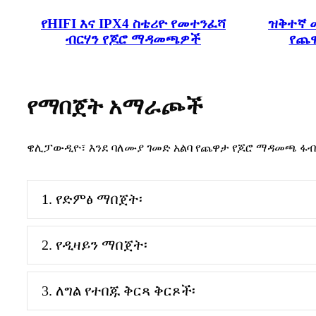
የHIFI እና IPX4 ስቴሪዮ የመተንፈሻ
ዝቅተኛ 
ብርሃን የጆሮ ማዳመጫዎች
የጨ
የማበጀት አማራጮች
ዌሊፓውዲዮ፣ እንደ ባለሙያ ገመድ አልባ የጨዋታ የጆሮ ማዳመጫ ፋ
1. የድምፅ ማበጀት፡
2. የዲዛይን ማበጀት፡
3. ለግል የተበጁ ቅርጻ ቅርጾች፡