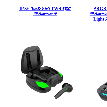
IPX6 ገመድ አልባ TWS የጆሮ
የRGB
ማዳመጫዎች
ማዳመጫዎች
Light 