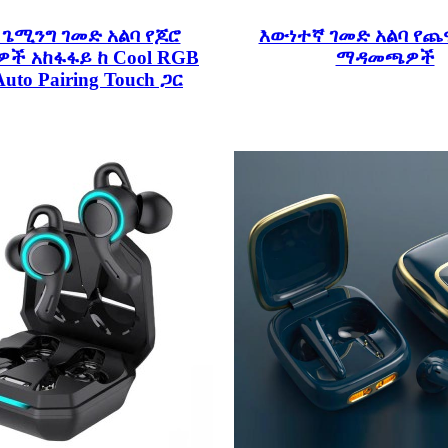
 ጌሚንግ ገመድ አልባ የጆሮ
እውነተኛ ገመድ አልባ የጨ
 አከፋፋይ ከ Cool RGB
ማዳመጫዎች
Auto Pairing Touch ጋር