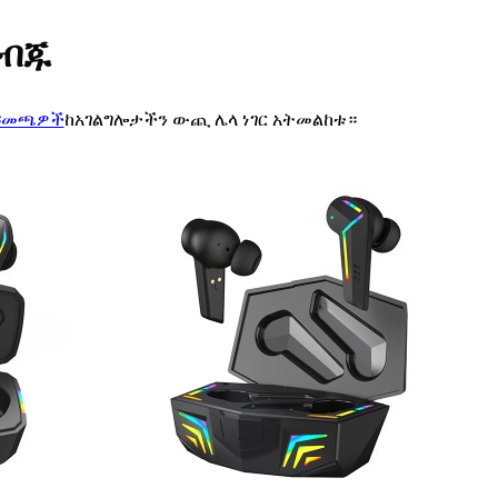
 ብጁ
ማዳመጫዎች
ከአገልግሎታችን ውጪ ሌላ ነገር አትመልከቱ።