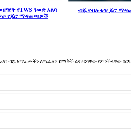
መዘግየት የTWS ገመድ አልባ
ብጁ የብሉቱዝ ጆሮ ማ
ዋታ የጆሮ ማዳመጫዎች
ብሪካ፣ ብጁ አማራጮችን ለሚፈልጉ ሸማቾች ልናቀርባቸው የምንችላቸው በርካ