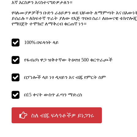
እኛ እርስዎን እናስተናግድዎታለን።
የባለሙያዎቻችን ቡድን ራዕይዎን ወደ ህይወት ለማምጣት እና በእውነት
ይሰራሉ። ለከፍተኛ ጥራት ያለው የእጅ ጥበብ ስራ፣ ለዘመናዊ ቴክኖሎጂ 
የማበጀት ተሞክሮ ለማቅረብ ቁርጠኛ ነን።
100% በፍላጎት ላይ
የፋብሪካ ዋጋ ዝቅተኛው ትዕዛዝ 500 ቁርጥራጮች
በፓነሎች ላይ ነፃ ዲዛይን እና ብጁ የምርት ስም
በ15 ቀናት ውስጥ ፈጣን ማድረስ
ስለ ብጁ ፍላጎቶችዎ ይነጋገሩ