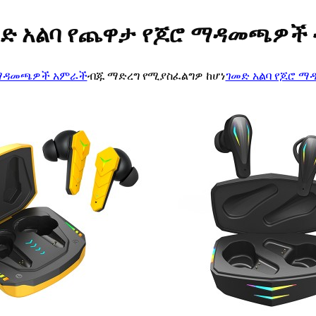
ድ አልባ የጨዋታ የጆሮ ማዳመጫዎች
ማዳመጫዎች አምራች
ብጁ ማድረግ የሚያስፈልግዎ ከሆነ
ገመድ አልባ የጆሮ 