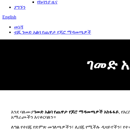
የኩባንያ ዜና
ያግኙን
English
መነሻ
ብጁ ገመድ አልባ የጨዋታ የጆሮ ማዳመጫዎች
ገመድ 
እንደ ባለሙያ
ገመድ አልባ የጨዋታ የጆሮ ማዳመጫዎች አከፋፋይ
, የእ
አማራጮችን እናቀርባለን።
ለግል የተበጁ የድምጽ መገለጫዎችን፣ ሊበጁ የሚችሉ ዲዛይኖችን፣ የተ