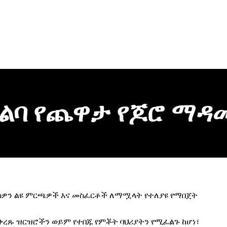
አልባ የጨዋታ የጆሮ ማ
ርስዎን ልዩ ምርጫዎች እና መስፈርቶች ለማሟላት የተለያዩ የማበጀት
ቀረጹ ዝርዝሮችን ወይም የተበጁ የምቾት ባህሪያትን የሚፈልጉ ከሆነ፣