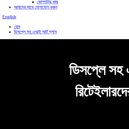
কোম্পানির খবর
আমাদের সাথে যোগাযোগ করুন
English
হোম
ডিসপ্লে সহ এআই স্মার্ট গ্লাস
ডিসপ্লে সহ এআ
রিটেইলারদে