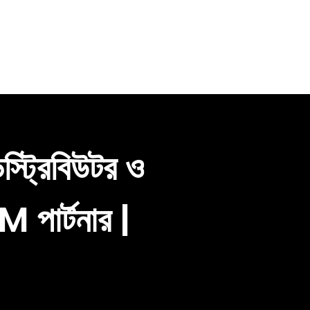
িস্ট্রিবিউটর ও
 পার্টনার |