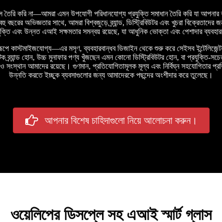
স তৈরি করি না—আমরা এমন উপযোগী পরিধানযোগ্য প্রযুক্তি সমাধান তৈরি করি যা আপনার ব্য
 বছরের অভিজ্ঞতার সাথে, আমরা বিশ্বজুড়ে ব্র্যান্ড, ডিস্ট্রিবিউটর এবং খুচরা বিক্রেতাদে
যুক্তি এবং উন্নত এআই সক্ষমতার সমন্বয় রয়েছে, যা আধুনিক ভোক্তা এবং পেশাদার ব্যবহা
ূপে কাস্টমাইজযোগ্য—এর মসৃণ, ব্যবহারবান্ধব ডিজাইন থেকে শুরু করে সেইসব ইন্টেলিজেন্ট ফ
 ব্র্যান্ড হোন, উচ্চ মুনাফার পণ্য খুঁজছেন এমন কোনো ডিস্ট্রিবিউটর হোন, বা প্রযুক্ত
ও সংস্থান আমাদের রয়েছে। গুণমান, প্রতিযোগিতামূলক মূল্য এবং নির্বিঘ্ন সহযোগিতার প্রতি 
উন্নতি করতে ইচ্ছুক ব্যবসাগুলোর জন্য আমাদেরকে পছন্দের অংশীদার করে তুলেছে।
আপনার বিশেষ চাহিদাগুলো নিয়ে আলোচনা করুন।
ওয়েলিপের ডিসপ্লে সহ এআই স্মার্ট গ্লাস