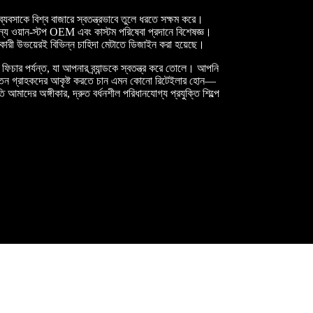
বসাকে বিশ্ব বাজারে স্বতন্ত্রভাবে তুলে ধরতে সক্ষম করে।
র জন্য ওয়ান-স্টপ OEM এবং কাস্টম পরিষেবা প্রদানে বিশেষজ্ঞ।
রকারী উভয়েরই বিভিন্ন চাহিদা মেটাতে ডিজাইন করা হয়েছে।
িচার পর্যন্ত, যা আপনার ব্র্যান্ডকে স্বতন্ত্র করে তোলে। আপনি
ি-সচেতন গ্রাহকদের আকৃষ্ট করতে চান এমন কোনো রিটেইলার হোন—
আমাদের অঙ্গীকার, দ্রুত বর্ধনশীল পরিধানযোগ্য প্রযুক্তি শিল্পে