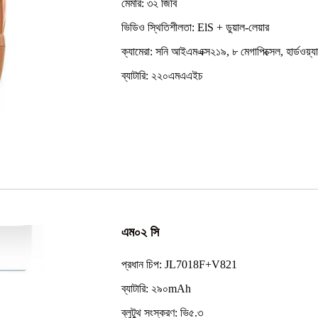
মেমরি: ৩২ জিবি
ভিডিও স্থিতিশীলতা: ElS + ডুয়াল-লেয়ার
ক্যামেরা: সনি আইএমএক্স২১৯, ৮ মেগাপিক্সেল, হার্ডওয়্য
ব্যাটারি: ২২০এমএএইচ
এম০২ সি
প্রধান চিপ: JL7018F+V821
ব্যাটারি: ২৯০mAh
ব্লুটুথ সংস্করণ: ভি৫.৩