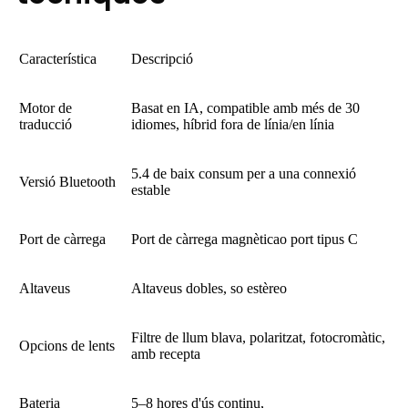
Característica
Descripció
Motor de
Basat en IA, compatible amb més de 30
traducció
idiomes, híbrid fora de línia/en línia
5.4 de baix consum per a una connexió
Versió Bluetooth
estable
Port de càrrega
Port de càrrega magnètica
o port tipus C
Altaveus
Altaveus dobles, so estèreo
Filtre de llum blava, polaritzat, fotocromàtic,
Opcions de lents
amb recepta
Bateria
5–8 hores d'ús continu,