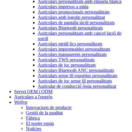
Auriculars personalitzats amb etiqueta blanca
Auriculars impresos a mida
Auriculars promocionals personalitzats
Auriculars amb logotip personalitzat
Auriculars de pantalla tàctil personalitzats
Auriculars Bluetooth personalitzats
Auriculars personalitzats amb cancel·lació de
soroll
Auriculars metàl·lics personalitzats
Auriculars impermeables personalitzats
Auriculars transparents personalitzats
Auriculars TWS personalitzats
Auriculars de joc personalitzats
Auriculars Bluetooth ANC personalitzats
Auriculars sense fil esportius personalitzats
Auriculars de joc sense fil personalitzats
Auricular de conducció òssia personalitzat
Servei OEM i ODM
Auriculars a l'engròs
Wellyp
Innovacions de producte
Gestió de la qualitat
Fàbrica
El nostre equip
Notícies