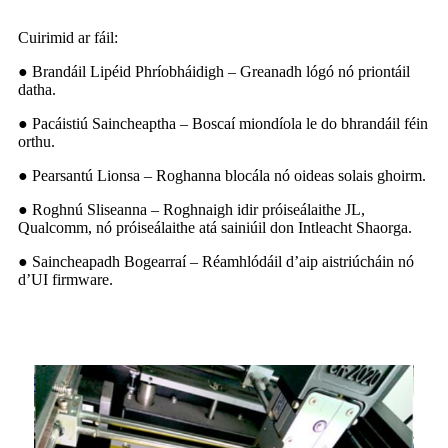
Cuirimid ar fáil:
● Brandáil Lipéid Phríobháidigh – Greanadh lógó nó priontáil
datha.
● Pacáistiú Saincheaptha – Boscaí miondíola le do bhrandáil féin
orthu.
● Pearsantú Lionsa – Roghanna blocála nó oideas solais ghoirm.
● Roghnú Sliseanna – Roghnaigh idir próiseálaithe JL,
Qualcomm, nó próiseálaithe atá sainiúil don Intleacht Shaorga.
● Saincheapadh Bogearraí – Réamhlódáil d’aip aistriúcháin nó
d’UI firmware.