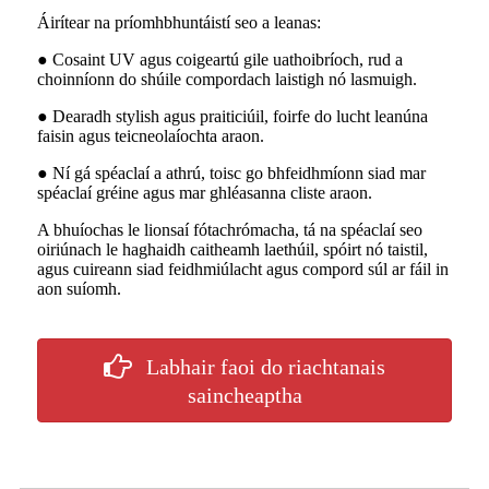
Áirítear na príomhbhuntáistí seo a leanas:
● Cosaint UV agus coigeartú gile uathoibríoch, rud a
choinníonn do shúile compordach laistigh nó lasmuigh.
● Dearadh stylish agus praiticiúil, foirfe do lucht leanúna
faisin agus teicneolaíochta araon.
● Ní gá spéaclaí a athrú, toisc go bhfeidhmíonn siad mar
spéaclaí gréine agus mar ghléasanna cliste araon.
A bhuíochas le lionsaí fótachrómacha, tá na spéaclaí seo
oiriúnach le haghaidh caitheamh laethúil, spóirt nó taistil,
agus cuireann siad feidhmiúlacht agus compord súl ar fáil in
aon suíomh.
Labhair faoi do riachtanais
saincheaptha