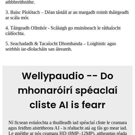
athbhreithnithe.
3. Baisc Píolótach – Déan tástáil ar an margadh roimh tháirgeadh
ar scála mór.
4. Táirgeadh Ollmhór - Scálaigh go muiníneach le ráthaíocht
cáilíochta.
5. Seachadadh & Tacaíocht Dhomhanda – Loighistic agus
seirbhís iar-díolacháin san áireamh.
Wellypaudio -- Do
mhonaróirí spéaclaí
cliste AI is fearr
Ní ficsean eolaíochta a thuilleadh iad spéaclaí cliste le ceamara
agus feidhm aistritheora AI - is réaltacht atá ag fás go mear iad.
Le gnéithe ar nós ceamara HD (8MP–12MP), aitheantas réada