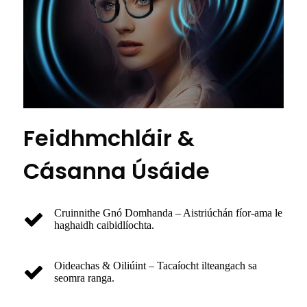
Feidhmchláir &
Cásanna Úsáide
Cruinnithe Gnó Domhanda – Aistriúchán fíor-ama le
haghaidh caibidlíochta.
Oideachas & Oiliúint – Tacaíocht ilteangach sa
seomra ranga.