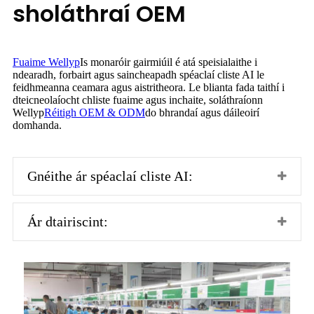
sholáthraí OEM
Fuaime Wellyp
Is monaróir gairmiúil é atá speisialaithe i
ndearadh, forbairt agus saincheapadh spéaclaí cliste AI le
feidhmeanna ceamara agus aistritheora. Le blianta fada taithí i
dteicneolaíocht chliste fuaime agus inchaite, soláthraíonn
Wellyp
Réitigh OEM & ODM
do bhrandaí agus dáileoirí
domhanda.
Gnéithe ár spéaclaí cliste AI:
Ár dtairiscint: