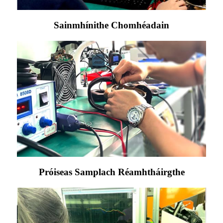
Sainmhínithe Chomhéadain
Próiseas Samplach Réamhtháirgthe