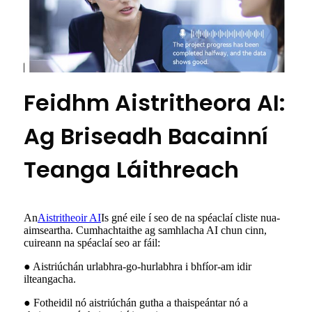
Feidhm Aistritheora AI:
Ag Briseadh Bacainní
Teanga Láithreach
An
Aistritheoir AI
Is gné eile í seo de na spéaclaí cliste nua-
aimseartha. Cumhachtaithe ag samhlacha AI chun cinn,
cuireann na spéaclaí seo ar fáil:
● Aistriúchán urlabhra-go-hurlabhra i bhfíor-am idir
ilteangacha.
● Fotheidil nó aistriúchán gutha a thaispeántar nó a