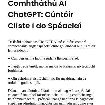
Comhtháthú AI
ChatGPT: Cúntóir
Cliste i do Spéaclaí
Trí úsáid a bhaint as ChatGPT AI nó cúntóirí comhrá
comhchosúla, tugtar spéaclaí cliste go leibhéal nua. Is féidir
le húsáideoirí:
● Cuir ceisteanna faoi na rudaí a fheiceann siad.
● Faigh treoir taistil, moltaí maidir le bialanna, nó tacaíocht
foghlama.
● Gin achoimrí, aistriúcháin, nó fiú meabhrúcháin trí
orduithe gutha simplí.
Déanann an cúntóir atá faoi thiomáint ag AI na spéaclaí a
chlaochlú ina mhol faisnéise inchaite — ag comhcheangal
fís ríomhaireachta + próiseáil teanga nádúrtha le haghaidh
eispéireas idirghníomhaíochta gan uaim idir an duine agus