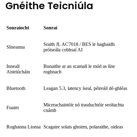
Gnéithe Teicniúla
Sonraíocht
Sonraí
Sraith JL AC7018 / BES le haghaidh
Sliseanna
próiseála cobhsaí AI
Inneall
Bunaithe ar an scamall le mód as líne
Aistriúcháin
roghnach
Bluetooth
Leagan 5.3, latency íseal, péireáil dé-ghléas
Micreachaintóir nó trasduchtóir seoltachta
Fuaim
cnámh
Roghanna Lionsa
Scagaire solais ghoirm, polaraithe, oideas