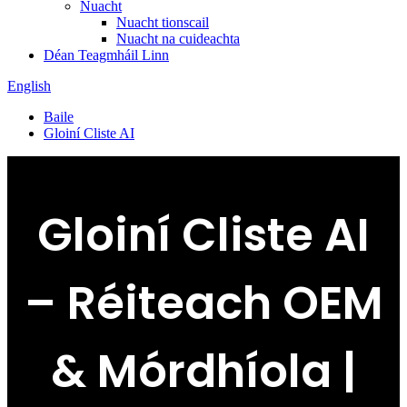
Nuacht
Nuacht tionscail
Nuacht na cuideachta
Déan Teagmháil Linn
English
Baile
Gloiní Cliste AI
Gloiní Cliste AI
– Réiteach OEM
& Mórdhíola |