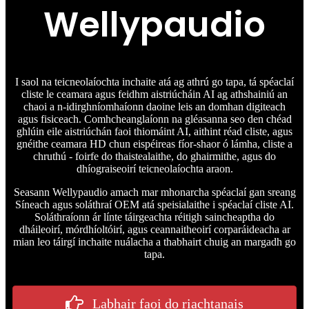
Wellypaudio
I saol na teicneolaíochta inchaite atá ag athrú go tapa, tá spéaclaí
cliste le ceamara agus feidhm aistriúcháin AI ag athshainiú an
chaoi a n-idirghníomhaíonn daoine leis an domhan digiteach
agus fisiceach. Comhcheanglaíonn na gléasanna seo den chéad
ghlúin eile aistriúchán faoi thiomáint AI, aithint réad cliste, agus
gnéithe ceamara HD chun eispéireas fíor-shaor ó lámha, cliste a
chruthú - foirfe do thaistealaithe, do ghairmithe, agus do
dhíograiseoirí teicneolaíochta araon.
Seasann Wellypaudio amach mar mhonarcha spéaclaí gan sreang
Síneach agus soláthraí OEM atá speisialaithe i spéaclaí cliste AI.
Soláthraíonn ár línte táirgeachta réitigh saincheaptha do
dháileoirí, mórdhíoltóirí, agus ceannaitheoirí corparáideacha ar
mian leo táirgí inchaite nuálacha a thabhairt chuig an margadh go
tapa.
Labhair faoi do riachtanais