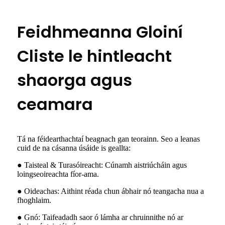
Feidhmeanna Gloiní
Cliste le hintleacht
shaorga agus
ceamara
Tá na féidearthachtaí beagnach gan teorainn. Seo a leanas
cuid de na cásanna úsáide is geallta:
● Taisteal & Turasóireacht: Cúnamh aistriúcháin agus
loingseoireachta fíor-ama.
● Oideachas: Aithint réada chun ábhair nó teangacha nua a
fhoghlaim.
● Gnó: Taifeadadh saor ó lámha ar chruinnithe nó ar