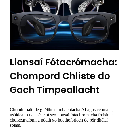
Lionsaí Fótacrómacha:
Chompord Chliste do
Gach Timpeallacht
Chomh maith le gnéithe cumhachtacha AI agus ceamara,
úsáideann na spéaclaí seo lionsaí fótachrómacha freisin, a
choigeartaíonn a ndath go huathoibríoch de réir dhálaí
solais.