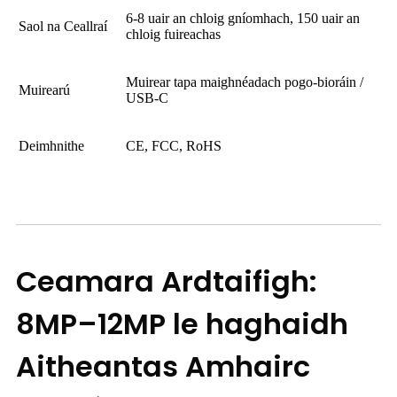
6-8 uair an chloig gníomhach, 150 uair an
Saol na Ceallraí
chloig fuireachas
Muirear tapa maighnéadach pogo-bioráin /
Muirearú
USB-C
Deimhnithe
CE, FCC, RoHS
Ceamara Ardtaifigh:
8MP–12MP le haghaidh
Aitheantas Amhairc