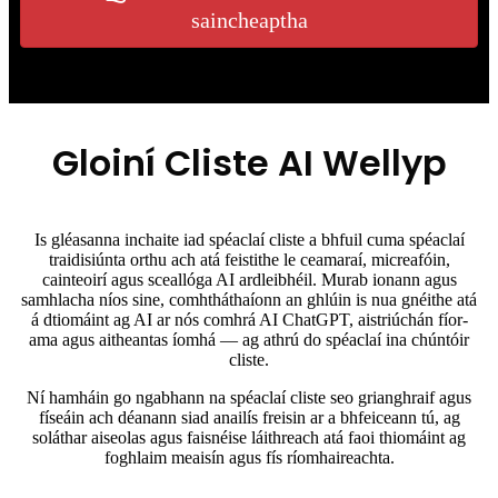
saincheaptha
Gloiní Cliste AI Wellyp
Is gléasanna inchaite iad spéaclaí cliste a bhfuil cuma spéaclaí
traidisiúnta orthu ach atá feistithe le ceamaraí, micreafóin,
cainteoirí agus sceallóga AI ardleibhéil. Murab ionann agus
samhlacha níos sine, comhtháthaíonn an ghlúin is nua gnéithe atá
á dtiomáint ag AI ar nós comhrá AI ChatGPT, aistriúchán fíor-
ama agus aitheantas íomhá — ag athrú do spéaclaí ina chúntóir
cliste.
Ní hamháin go ngabhann na spéaclaí cliste seo grianghraif agus
físeáin ach déanann siad anailís freisin ar a bhfeiceann tú, ag
soláthar aiseolas agus faisnéise láithreach atá faoi thiomáint ag
foghlaim meaisín agus fís ríomhaireachta.