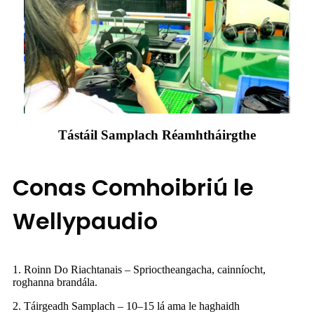
Tástáil Samplach Réamhtháirgthe
Conas Comhoibriú le
Wellypaudio
1. Roinn Do Riachtanais – Sprioctheangacha, cainníocht,
roghanna brandála.
2. Táirgeadh Samplach – 10–15 lá ama le haghaidh