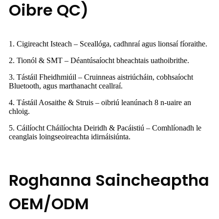
Oibre QC)
1. Cigireacht Isteach – Sceallóga, cadhnraí agus lionsaí fíoraithe.
2. Tionól & SMT – Déantúsaíocht bheachtais uathoibrithe.
3. Tástáil Fheidhmiúil – Cruinneas aistriúcháin, cobhsaíocht
Bluetooth, agus marthanacht ceallraí.
4. Tástáil Aosaithe & Struis – oibriú leanúnach 8 n-uaire an
chloig.
5. Cáilíocht Cháilíochta Deiridh & Pacáistiú – Comhlíonadh le
ceanglais loingseoireachta idirnáisiúnta.
Roghanna Saincheaptha
OEM/ODM