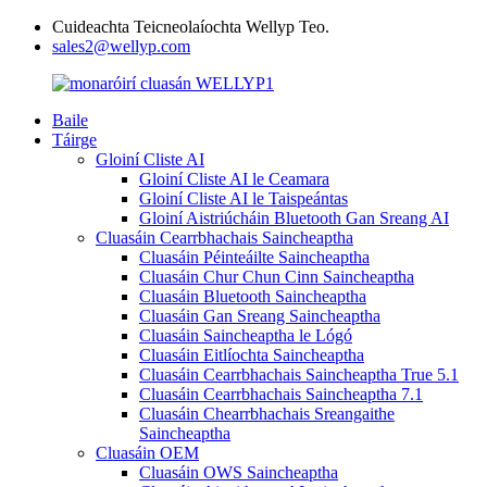
Cuideachta Teicneolaíochta Wellyp Teo.
sales2@wellyp.com
Baile
Táirge
Gloiní Cliste AI
Gloiní Cliste AI le Ceamara
Gloiní Cliste AI le Taispeántas
Gloiní Aistriúcháin Bluetooth Gan Sreang AI
Cluasáin Cearrbhachais Saincheaptha
Cluasáin Péinteáilte Saincheaptha
Cluasáin Chur Chun Cinn Saincheaptha
Cluasáin Bluetooth Saincheaptha
Cluasáin Gan Sreang Saincheaptha
Cluasáin Saincheaptha le Lógó
Cluasáin Eitlíochta Saincheaptha
Cluasáin Cearrbhachais Saincheaptha True 5.1
Cluasáin Cearrbhachais Saincheaptha 7.1
Cluasáin Chearrbhachais Sreangaithe
Saincheaptha
Cluasáin OEM
Cluasáin OWS Saincheaptha