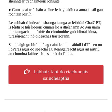
sheinntear trí chainteoirí ionsuite.
● Cumais aistriúcháin as líne le haghaidh cásanna taistil gan
rochtain idirlín.
Le cabhair ó intleacht shaorga teanga ar leibhéal ChatGPT,
is féidir le húsáideoirí cumarsáid a dhéanamh go gan uaim
idir teangacha — foirfe do chruinnithe gnó idirnáisiúnta,
turasóireacht, nó oideachas trasteorann.
Samhlaigh go bhfuil tú ag caint le duine áitiúil i dTóiceo nó
i bPáras agus do spéaclaí ag ateangaireacht agus ag aistriú
an chomhrá láithreach – saor ó do lámha.
Labhair faoi do riachtanais
saincheaptha