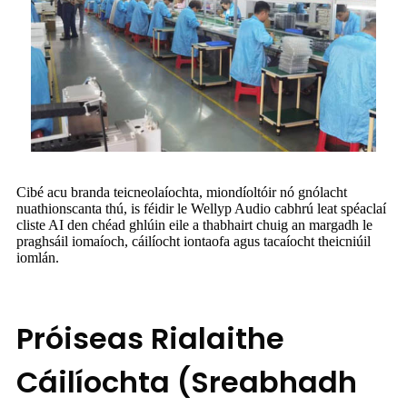
Cibé acu branda teicneolaíochta, miondíoltóir nó gnólacht
nuathionscanta thú, is féidir le Wellyp Audio cabhrú leat spéaclaí
cliste AI den chéad ghlúin eile a thabhairt chuig an margadh le
praghsáil iomaíoch, cáilíocht iontaofa agus tacaíocht theicniúil
iomlán.
Próiseas Rialaithe
Cáilíochta (Sreabhadh