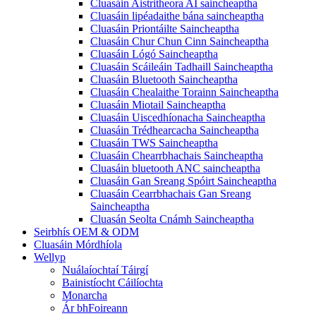
Cluasáin Aistritheora AI saincheaptha
Cluasáin lipéadaithe bána saincheaptha
Cluasáin Priontáilte Saincheaptha
Cluasáin Chur Chun Cinn Saincheaptha
Cluasáin Lógó Saincheaptha
Cluasáin Scáileáin Tadhaill Saincheaptha
Cluasáin Bluetooth Saincheaptha
Cluasáin Chealaithe Torainn Saincheaptha
Cluasáin Miotail Saincheaptha
Cluasáin Uiscedhíonacha Saincheaptha
Cluasáin Trédhearcacha Saincheaptha
Cluasáin TWS Saincheaptha
Cluasáin Chearrbhachais Saincheaptha
Cluasáin bluetooth ANC saincheaptha
Cluasáin Gan Sreang Spóirt Saincheaptha
Cluasáin Cearrbhachais Gan Sreang
Saincheaptha
Cluasán Seolta Cnámh Saincheaptha
Seirbhís OEM & ODM
Cluasáin Mórdhíola
Wellyp
Nuálaíochtaí Táirgí
Bainistíocht Cáilíochta
Monarcha
Ár bhFoireann