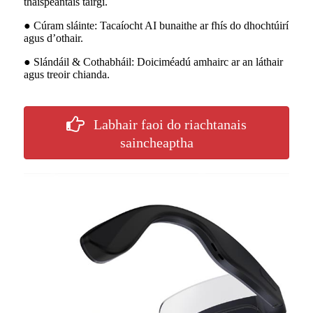
thaispeántais táirgí.
● Cúram sláinte: Tacaíocht AI bunaithe ar fhís do dhochtúirí
agus d’othair.
● Slándáil & Cothabháil: Doiciméadú amhairc ar an láthair
agus treoir chianda.
Labhair faoi do riachtanais
saincheaptha