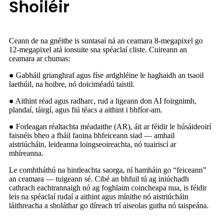
Shoiléir
Ceann de na gnéithe is suntasaí ná an ceamara 8-megapixel go
12-megapixel atá ionsuite sna spéaclaí cliste. Cuireann an
ceamara ar chumas:
● Gabháil grianghraf agus físe ardghléine le haghaidh an tsaoil
laethúil, na hoibre, nó doiciméadú taistil.
● Aithint réad agus radharc, rud a ligeann don AI foirgnimh,
plandaí, táirgí, agus fiú téacs a aithint i bhfíor-am.
● Forleagan réaltachta méadaithe (AR), áit ar féidir le húsáideoirí
faisnéis bheo a fháil faoina bhfeiceann siad — amhail
aistriúcháin, leideanna loingseoireachta, nó tuairiscí ar
mhíreanna.
Le comhtháthú na hintleachta saorga, ní hamháin go “feiceann”
an ceamara — tuigeann sé. Cibé an bhfuil tú ag iniúchadh
cathrach eachtrannaigh nó ag foghlaim coincheapa nua, is féidir
leis na spéaclaí rudaí a aithint agus mínithe nó aistriúcháin
láithreacha a sholáthar go díreach trí aiseolas gutha nó taispeána.