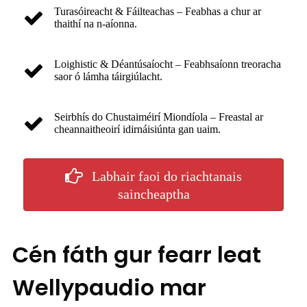
Turasóireacht & Fáilteachas – Feabhas a chur ar
thaithí na n-aíonna.
Loighistic & Déantúsaíocht – Feabhsaíonn treoracha
saor ó lámha táirgiúlacht.
Seirbhís do Chustaiméirí Miondíola – Freastal ar
cheannaitheoirí idirnáisiúnta gan uaim.
Labhair faoi do riachtanais
saincheaptha
Cén fáth gur fearr leat
Wellypaudio mar