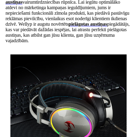
austiņas
vairumtirdzniecības rūpnīca. Lai iegūtu optimālāko
atdevi no mārketinga kampaņas ieguldījumiem, jums ir
nepieciešami funkcionāli zīmola produkti, kas piedāvā pastāvīgu
reklāmas pievilcību, vienlaikus esot noderīgi klientiem ikdienas
dzīvē. Wellyp ir augstu novērtēts
pielāgotas austiņas
piegādātājs,
kas var piedāvāt dažādas iespējas, lai atrastu perfekti pielāgotas
austiņas, kas atbilst gan jūsu klienta, gan jūsu uzņēmuma
vajadzībām.