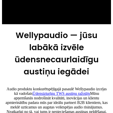
Wellypaudio — jūsu
labākā izvēle
ūdensnecaurlaidīgu
austiņu iegādei
Audio produktu konkurētspējīgajā pasaulē Wellypaudio izceļas
kā vadošais
Ūdensizturīgu TWS austiņu ražotājs
Mūsu
apņemšanās nodrošināt kvalitāti, inovācijas un klientu
apmierinātību padara mūs par ideālu partneri B2B klientiem, kas
meklē uzticamus un augstas veiktspējas audio risinājumus.
Neatkarīgi no tā, vai jums ir nepieciešamas austiņas peldēšanai,