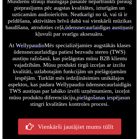
Mūsdienu strauji mainīgajā pasaulē nepārtraukti pieaug
pieprasījums pēc augstas kvalitātes, izturīgām un
uzticamām audioierīcēm. Neatkarīgi no tā, vai tā ir
peldēšana, aktivitātes brīvā dabā vai vienkārši mūzikas
baudīšana, atrodoties ceļā,
ūdensnecaurlaidīgas austiņas
ir
kļuvuši par svarīgu aksesuāru.
At
Wellypaudio
Mēs specializējamies augstākās klases
ūdensnecaurlaidīgu patiesi bezvadu stereo (TWS)
austiņu ražošanā, kas pielāgotas mūsu B2B klientu
vajadzībām. Mūsu produkti tirgū izceļas ar izcilu
kvalitāti, uzlabotajām funkcijām un pielāgojamām
iespējām. Turklāt mēs iedziļināsimies unikālajos
aspektos, kas padara Wellypaudio ūdensnecaurlaidīgās
TWS austiņas par labāko izvēli uzņēmumiem, izceļot
mūsu produktu diferenciāciju,
pielāgošanas iespējas
un
stingri kvalitātes kontroles procesi.
Vienkārši jautājiet mums tūlīt