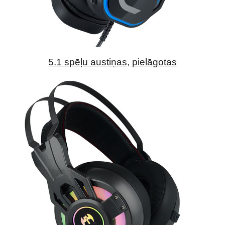
5.1 spēļu austiņas, pielāgotas