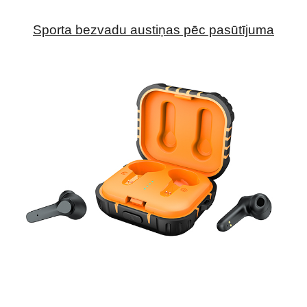
Sporta bezvadu austiņas pēc pasūtījuma