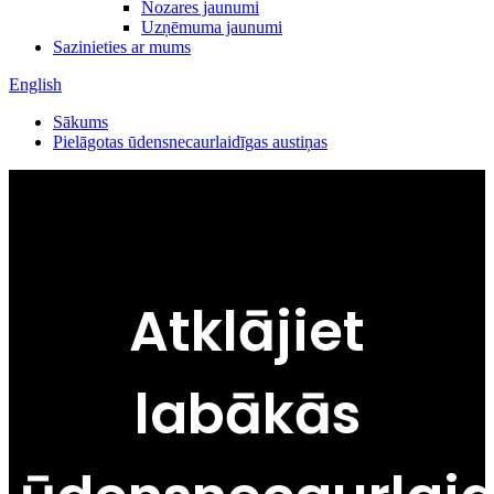
Nozares jaunumi
Uzņēmuma jaunumi
Sazinieties ar mums
English
Sākums
Pielāgotas ūdensnecaurlaidīgas austiņas
Atklājiet
labākās