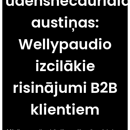
ūdensnecaurlaid
austiņas:
Wellypaudio
izcilākie
risinājumi B2B
klientiem