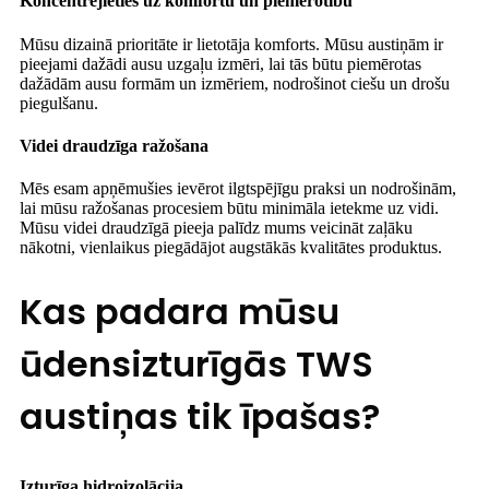
Koncentrējieties uz komfortu un piemērotību
Mūsu dizainā prioritāte ir lietotāja komforts. Mūsu austiņām ir
pieejami dažādi ausu uzgaļu izmēri, lai tās būtu piemērotas
dažādām ausu formām un izmēriem, nodrošinot ciešu un drošu
piegulšanu.
Videi draudzīga ražošana
Mēs esam apņēmušies ievērot ilgtspējīgu praksi un nodrošinām,
lai mūsu ražošanas procesiem būtu minimāla ietekme uz vidi.
Mūsu videi draudzīgā pieeja palīdz mums veicināt zaļāku
nākotni, vienlaikus piegādājot augstākās kvalitātes produktus.
Kas padara mūsu
ūdensizturīgās TWS
austiņas tik īpašas?
Izturīga hidroizolācija