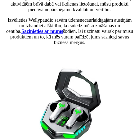
aktivitātēm brīvā dabā vai ikdienas lietošanai, mūsu produkti
piedāvā nepārspējamu kvalitāti un vērtību.
Izvēlieties Wellypaudio savām ūdensnecaurlaidīgajām austiņām
un izbaudiet atšķirību, ko sniedz mūsu zināšanas un
centība.
Sazinieties ar mums
šodien, lai uzzinātu vairāk par mūsu
produktiem un to, kā mēs varam palīdzēt jums sasniegt savus
biznesa mērķus.