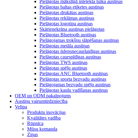
Pielāgotas mākslīgā intelekta tulka austiņas
Pielāgotas baltas etiķetes austiņas
Pielāgotas drukātas austiņas
Pielāgotas reklāmas austiņas
Pielāgotas logotipa austiņas
Skārienekrāna austiņas pielāgotas
Pielāgotas Bluetooth austiņas
Pielāgojamas trokšņu slāpēšanas austiņas
Pielāgotas metāla austiņas
Pielāgotas ūdensnecaurlaidīgas austiņas
Pielāgotas caurspīdīgas austiņas
Pielāgotas TWS austiņas
Pielāgotas spēļu austiņas
Pielāgotas ANC Bluetooth austiņas
Pielāgotas sporta bezvadu austiņas
Pielāgojamas bezvadu spēļu austiņas
Pielāgotas kaulu vadīšanas austiņas
OEM un ODM pakalpojums
Austiņu vairumtirdzniecība
Velipa
Produktu inovācijas
Kvalitātes vadība
Rūpnīca
Mūsu komanda
Ziņas