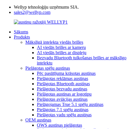
Wellyp tehnoloģiju uzņēmums SIA.
sales2@wellyp.com
Sākums
Produkts
Mākslīgā intelekta viedās brilles
AI viedās brilles ar kameru
AI viedās brilles ar displeju
Bezvadu Bluetooth tulkošanas brilles ar mākslīgo
intelektu
Pielāgotas spēļu austiņas
Pēc pasūtījuma krāsotas austiņas
Pielāgotas reklāmas austiņas
Pielāgotas Bluetooth austiņas
Pielāgotas bezvadu austiņas
Pielāgotas austiņas ar logotipu
Pielāgotas aviācijas austiņas
Pielāgojamas True 5.1 spēļu austiņas
Pielāgotas 7.1 spēļu austiņas
Pielāgotas vadu spēļu austiņas
OEM austiņas
OWS austiņas pielāgotas