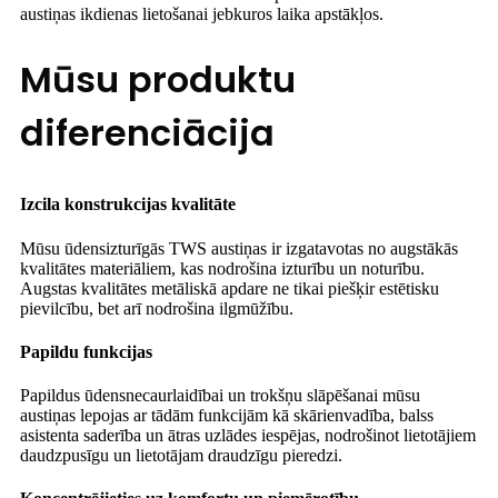
austiņas ikdienas lietošanai jebkuros laika apstākļos.
Mūsu produktu
diferenciācija
Izcila konstrukcijas kvalitāte
Mūsu ūdensizturīgās TWS austiņas ir izgatavotas no augstākās
kvalitātes materiāliem, kas nodrošina izturību un noturību.
Augstas kvalitātes metāliskā apdare ne tikai piešķir estētisku
pievilcību, bet arī nodrošina ilgmūžību.
Papildu funkcijas
Papildus ūdensnecaurlaidībai un trokšņu slāpēšanai mūsu
austiņas lepojas ar tādām funkcijām kā skārienvadība, balss
asistenta saderība un ātras uzlādes iespējas, nodrošinot lietotājiem
daudzpusīgu un lietotājam draudzīgu pieredzi.