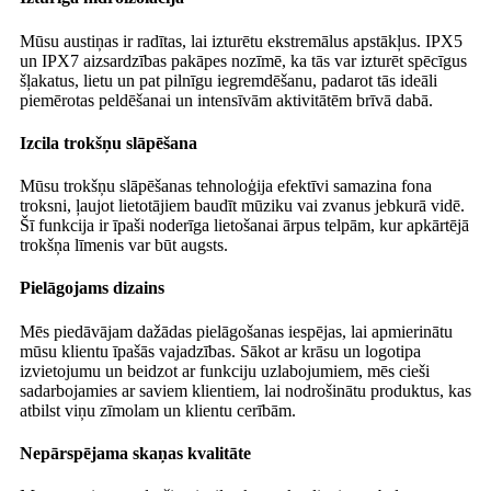
Mūsu austiņas ir radītas, lai izturētu ekstremālus apstākļus. IPX5
un IPX7 aizsardzības pakāpes nozīmē, ka tās var izturēt spēcīgus
šļakatus, lietu un pat pilnīgu iegremdēšanu, padarot tās ideāli
piemērotas peldēšanai un intensīvām aktivitātēm brīvā dabā.
Izcila trokšņu slāpēšana
Mūsu trokšņu slāpēšanas tehnoloģija efektīvi samazina fona
troksni, ļaujot lietotājiem baudīt mūziku vai zvanus jebkurā vidē.
Šī funkcija ir īpaši noderīga lietošanai ārpus telpām, kur apkārtējā
trokšņa līmenis var būt augsts.
Pielāgojams dizains
Mēs piedāvājam dažādas pielāgošanas iespējas, lai apmierinātu
mūsu klientu īpašās vajadzības. Sākot ar krāsu un logotipa
izvietojumu un beidzot ar funkciju uzlabojumiem, mēs cieši
sadarbojamies ar saviem klientiem, lai nodrošinātu produktus, kas
atbilst viņu zīmolam un klientu cerībām.
Nepārspējama skaņas kvalitāte