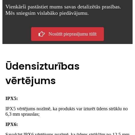
Vienkārši pastāstiet mums savas detalizētās prasības.
Mēs sniegsim vislabāko piedāvājumu.
Nosūtīt pieprasījumu tūlīt
Ūdensizturības
vērtējums
IPX5:
IPX5 vērtējums nozīmē, ka produkts var izturēt ūdens strūklu no
6,3 mm sprauslas;
IPX6:
Savukārt IPX6 vērtējums nozīmē, ka ūdens strūklām no 12,5 mm