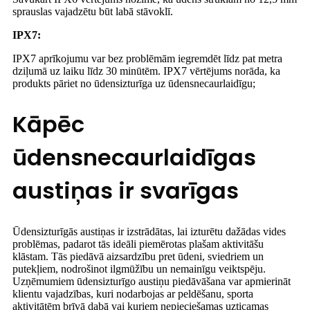
sprauslas vajadzētu būt labā stāvoklī.
IPX7:
IPX7 aprīkojumu var bez problēmām iegremdēt līdz pat metra
dziļumā uz laiku līdz 30 minūtēm. IPX7 vērtējums norāda, ka
produkts pāriet no ūdensizturīga uz ūdensnecaurlaidīgu;
Kāpēc
ūdensnecaurlaidīgas
austiņas ir svarīgas
Ūdensizturīgās austiņas ir izstrādātas, lai izturētu dažādas vides
problēmas, padarot tās ideāli piemērotas plašam aktivitāšu
klāstam. Tās piedāvā aizsardzību pret ūdeni, sviedriem un
putekļiem, nodrošinot ilgmūžību un nemainīgu veiktspēju.
Uzņēmumiem ūdensizturīgo austiņu piedāvāšana var apmierināt
klientu vajadzības, kuri nodarbojas ar peldēšanu, sporta
aktivitātēm brīvā dabā vai kuriem nepieciešamas uzticamas