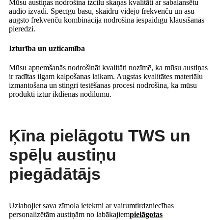
Mūsu austiņas nodrošina izcilu skaņas kvalitāti ar sabalansētu
audio izvadi. Spēcīgu basu, skaidru vidējo frekvenču un asu
augsto frekvenču kombinācija nodrošina iespaidīgu klausīšanās
pieredzi.
Izturība un uzticamība
Mūsu apņemšanās nodrošināt kvalitāti nozīmē, ka mūsu austiņas
ir radītas ilgam kalpošanas laikam. Augstas kvalitātes materiālu
izmantošana un stingri testēšanas procesi nodrošina, ka mūsu
produkti iztur ikdienas nodilumu.
Ķīna pielāgotu TWS un
spēļu austiņu
piegādātājs
Uzlabojiet sava zīmola ietekmi ar vairumtirdzniecības
personalizētām austiņām no labākajiem
pielāgotas