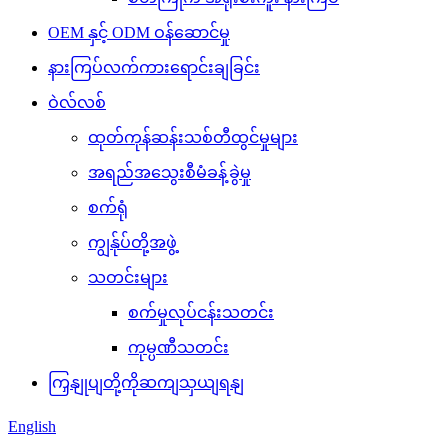
OEM နှင့် ODM ဝန်ဆောင်မှု
နားကြပ်လက်ကားရောင်းချခြင်း
ဝဲလ်လစ်
ထုတ်ကုန်ဆန်းသစ်တီထွင်မှုများ
အရည်အသွေးစီမံခန့်ခွဲမှု
စက်ရုံ
ကျွန်ုပ်တို့အဖွဲ့
သတင်းများ
စက်မှုလုပ်ငန်းသတင်း
ကုမ္ပဏီသတင်း
ကြှနျုပျတို့ကိုဆကျသှယျရနျ
English