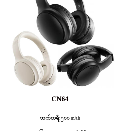
CN64
ဘက်ထရီ:
၅၀၀ mAh