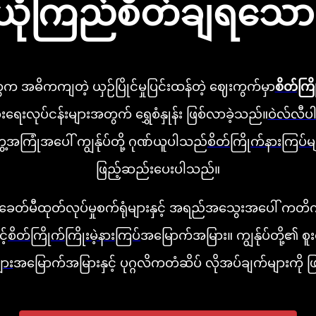
ုံကြည်စိတ်ချရသော
ုတွေက အဓိကကျတဲ့ ယှဉ်ပြိုင်မှုပြင်းထန်တဲ့ ဈေးကွက်မှာ
စိတ်ကြိ
းရေးလုပ်ငန်းများအတွက် ရွှေစံနှုန်း ဖြစ်လာခဲ့သည်။
ဝဲလ်လီပါ
ွေ့အကြုံအပေါ် ကျွန်ုပ်တို့ ဂုဏ်ယူပါသည်
စိတ်ကြိုက်နားကြပ်မ
ဖြည့်ဆည်းပေးပါသည်။
 ခေတ်မီထုတ်လုပ်မှုစက်ရုံများနှင့် အရည်အသွေးအပေါ် ကတိကဝတ
့်
စိတ်ကြိုက်ကြိုးမဲ့နားကြပ်
အမြောက်အမြား။ ကျွန်ုပ်တို့၏ စ
ျား
အမြောက်အမြားနှင့် ပုဂ္ဂလိကတံဆိပ် လိုအပ်ချက်များကို 