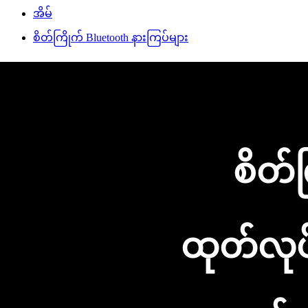
အိမ်
စိတ်ကြိုက် Bluetooth နားကြပ်များ
စိတ်
ထုတ်လုပ