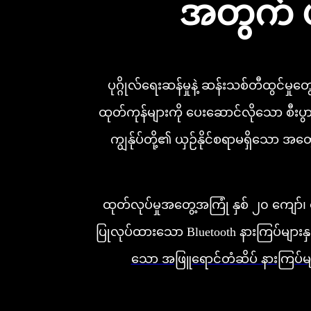
အတွက် ယ
ပုဂ္ဂိုလ်ရေးဆန်မှုနဲ့ ဆန်းသစ်တီထွင်မှ
ထုတ်ကုန်များကို ပေးဆောင်လိုသော စီးပွာ
ကျွန်ုပ်တို့၏ ယှဉ်နိုင်စရာမရှိသော အတ
ထုတ်လုပ်မှုအတွေ့အကြုံ နှစ် ၂၀ ကျော်၊
ပြုလုပ်ထားသော Bluetooth နားကြပ်များနှင
သော အဖြူရောင်တံဆိပ် နားကြပ်မ