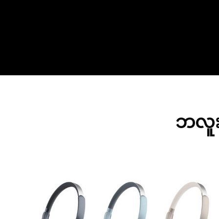
ဘလူးတ