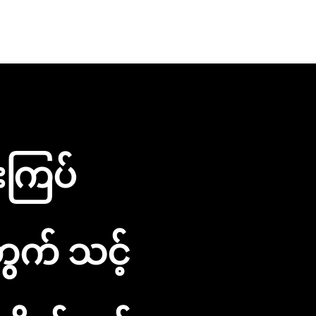
းကြပ်
ွက် သင့်