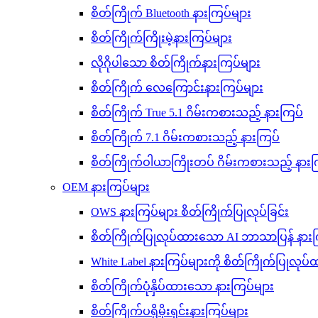
စိတ်ကြိုက် Bluetooth နားကြပ်များ
စိတ်ကြိုက်ကြိုးမဲ့နားကြပ်များ
လိုဂိုပါသော စိတ်ကြိုက်နားကြပ်များ
စိတ်ကြိုက် လေကြောင်းနားကြပ်များ
စိတ်ကြိုက် True 5.1 ဂိမ်းကစားသည့် နားကြပ်
စိတ်ကြိုက် 7.1 ဂိမ်းကစားသည့် နားကြပ်
စိတ်ကြိုက်ဝါယာကြိုးတပ် ဂိမ်းကစားသည့် နားက
OEM နားကြပ်များ
OWS နားကြပ်များ စိတ်ကြိုက်ပြုလုပ်ခြင်း
စိတ်ကြိုက်ပြုလုပ်ထားသော AI ဘာသာပြန် နားက
White Label နားကြပ်များကို စိတ်ကြိုက်ပြုလု
စိတ်ကြိုက်ပုံနှိပ်ထားသော နားကြပ်များ
စိတ်ကြိုက်ပရိုမိုးရှင်းနားကြပ်များ