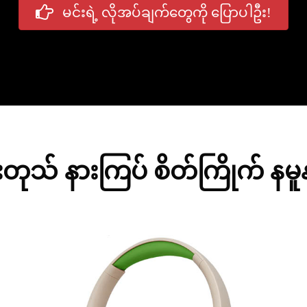
မင်းရဲ့ လိုအပ်ချက်တွေကို ပြောပါဦး!
ုသ် နားကြပ် စိတ်ကြိုက် နမူ