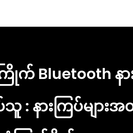
ကြိုက် Bluetooth နာ
်သူ : နားကြပ်များအတ