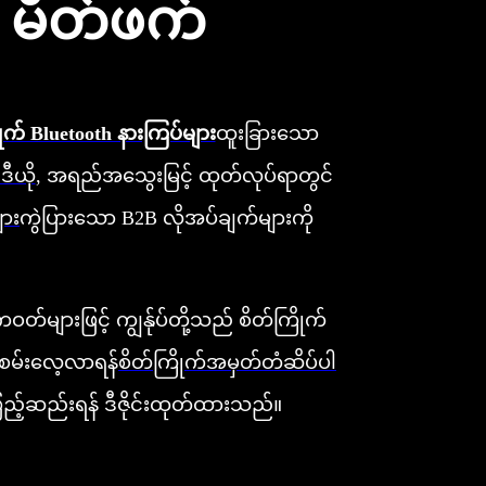
 မိတ်ဖက်
ုက် Bluetooth နားကြပ်များ
ထူးခြားသော
ဒီယို
, အရည်အသွေးမြင့် ထုတ်လုပ်ရာတွင်
ျား
ကွဲပြားသော B2B လိုအပ်ချက်များကို
်များဖြင့် ကျွန်ုပ်တို့သည် စိတ်ကြိုက်
ူးစမ်းလေ့လာရန်
စိတ်ကြိုက်အမှတ်တံဆိပ်ပါ
ဖြည့်ဆည်းရန် ဒီဇိုင်းထုတ်ထားသည်။