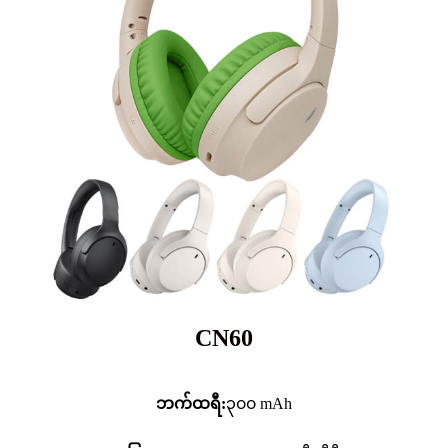
CN60
ဘက်ထရီ:
၃၀၀ mAh