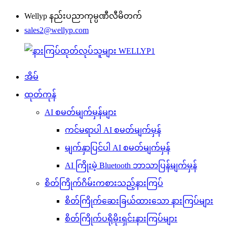
Wellyp နည်းပညာကုမ္ပဏီလီမိတက်
sales2@wellyp.com
အိမ်
ထုတ်ကုန်
AI စမတ်မျက်မှန်များ
ကင်မရာပါ AI စမတ်မျက်မှန်
မျက်နှာပြင်ပါ AI စမတ်မျက်မှန်
AI ကြိုးမဲ့ Bluetooth ဘာသာပြန်မျက်မှန်
စိတ်ကြိုက်ဂိမ်းကစားသည့်နားကြပ်
စိတ်ကြိုက်ဆေးခြယ်ထားသော နားကြပ်များ
စိတ်ကြိုက်ပရိုမိုးရှင်းနားကြပ်များ