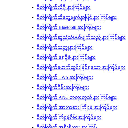
စိတ်ကြိုက်လိုဂို နားကြပ်များ
စိတ်ကြိုက်ထိတွေ့မျက်နှာပြင် နားကြပ်များ
စိတ်ကြိုက် Bluetooth နားကြပ်များ
စိတ်ကြိုက်ဆူညံသံပယ်ဖျက်သည့် နားကြပ်များ
စိတ်ကြိုက်သတ္တုနားကြပ်များ
စိတ်ကြိုက် ရေစိုခံ နားကြပ်များ
စိတ်ကြိုက်ဖောက်ထွင်းမြင်ရသော နားကြပ်များ
စိတ်ကြိုက် TWS နားကြပ်များ
စိတ်ကြိုက်ဂိမ်းနားကြပ်များ
စိတ်ကြိုက် ANC ဘလူးတုသ် နားကြပ်များ
စိတ်ကြိုက် အားကစား ကြိုးမဲ့ နားကြပ်များ
စိတ်ကြိုက်ကြိုးမဲ့ဂိမ်းနားကြပ်များ
စိတ်ကြိုက် အရိုးစီးကူး နားကြပ်