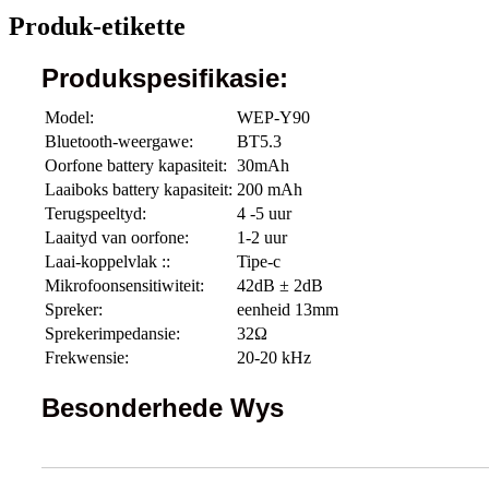
Produk-etikette
Produkspesifikasie:
Model:
WEP-Y90
Bluetooth-weergawe:
BT5.3
Oorfone battery kapasiteit:
30mAh
Laaiboks battery kapasiteit:
200 mAh
Terugspeeltyd:
4 -5 uur
Laaityd van oorfone:
1-2 uur
Laai-koppelvlak ::
Tipe-c
Mikrofoonsensitiwiteit:
42dB ± 2dB
Spreker:
eenheid 13mm
Sprekerimpedansie:
32Ω
Frekwensie:
20-20 kHz
Besonderhede Wys