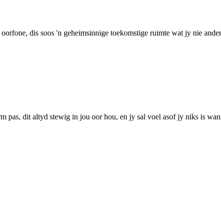
n oorfone, dis soos 'n geheimsinnige toekomstige ruimte wat jy nie ande
pas, dit altyd stewig in jou oor hou, en jy sal voel asof jy niks is wann