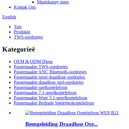
Maatskappy nuus
Kontak Ons
English
Tuis
Produkte
TWS-oordopjes
Kategorieë
OEM & ODM Diens
Pasgemaakte TWS-oordopjes
Pasgemaakte ANC Bluetooth-oordopjes
Pasgemaakte sport draadlose oordopjes
Pasgemaakte draadlose spel-oordopjes
Pasgemaakte spelkoptelefoon
Pasgemaakte 7.1-speelkoptelefoon
Pasgemaakte Ware 5.1-speelkoptelefoon
Pasgemaakte Bedrade Speletjieskoptelefoon
Beengeleiding Draadlose Oor...