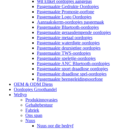
Wit Etiket oordopjes aangepas
Pasgemaakte Gedrukte Oordopjes
Pasgemaakte Promosie-oorfone
Pasgemaakte Logo Oordopjes
Aanraakskerm-oordopjes pasgemaak
Pasgemaakte Bluetooth-oordopjes
Pasgemaakte geraasdempende oordopjes
Pasgemaakte metaal oordopjes
Pasgemaakte waterdigte oordopjes
Pasgemaakte deursigtige oordopjes
Pasgemaakte TWS-oordopjes
Pasgemaakte speletjie-oordopjes
Pasgemaakte ANC Bluetooth-oordopjes
Pasgemaakte sport draadlose oordopjes
Pasgemaakte draadlose spel-oordopjes
Pasgemaakte beengeleidingsoorfone
OEM & ODM Diens
Oordopjes Groothandel
Wellyp
Produkinnovasies
Gehaltebestuur
Fabriek
Ons span
Nuus
Nuus oor die bedryf