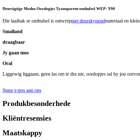
Deursigtige Modus Oordopjes Tyansparent-omhulsel WEP- Y90
Die laaibak se omhulsel is ontwerp
met deurskynend
materiaal en klei
Smalland
draagbaar
Jy gaan mos
Oral
Liggewig liggaam, geen las om te dra nie, oordopjes sal by jou oorvorm 
Stuur e-pos aan ons
Produkbesonderhede
Kliëntresensies
Maatskappy