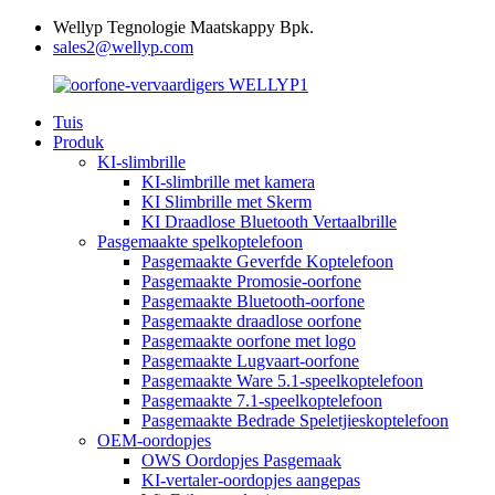
Wellyp Tegnologie Maatskappy Bpk.
sales2@wellyp.com
Tuis
Produk
KI-slimbrille
KI-slimbrille met kamera
KI Slimbrille met Skerm
KI Draadlose Bluetooth Vertaalbrille
Pasgemaakte spelkoptelefoon
Pasgemaakte Geverfde Koptelefoon
Pasgemaakte Promosie-oorfone
Pasgemaakte Bluetooth-oorfone
Pasgemaakte draadlose oorfone
Pasgemaakte oorfone met logo
Pasgemaakte Lugvaart-oorfone
Pasgemaakte Ware 5.1-speelkoptelefoon
Pasgemaakte 7.1-speelkoptelefoon
Pasgemaakte Bedrade Speletjieskoptelefoon
OEM-oordopjes
OWS Oordopjes Pasgemaak
KI-vertaler-oordopjes aangepas