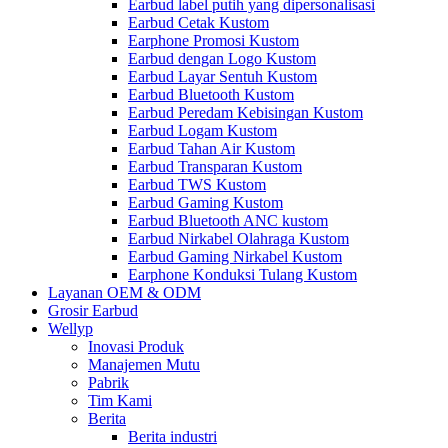
Earbud label putih yang dipersonalisasi
Earbud Cetak Kustom
Earphone Promosi Kustom
Earbud dengan Logo Kustom
Earbud Layar Sentuh Kustom
Earbud Bluetooth Kustom
Earbud Peredam Kebisingan Kustom
Earbud Logam Kustom
Earbud Tahan Air Kustom
Earbud Transparan Kustom
Earbud TWS Kustom
Earbud Gaming Kustom
Earbud Bluetooth ANC kustom
Earbud Nirkabel Olahraga Kustom
Earbud Gaming Nirkabel Kustom
Earphone Konduksi Tulang Kustom
Layanan OEM & ODM
Grosir Earbud
Wellyp
Inovasi Produk
Manajemen Mutu
Pabrik
Tim Kami
Berita
Berita industri