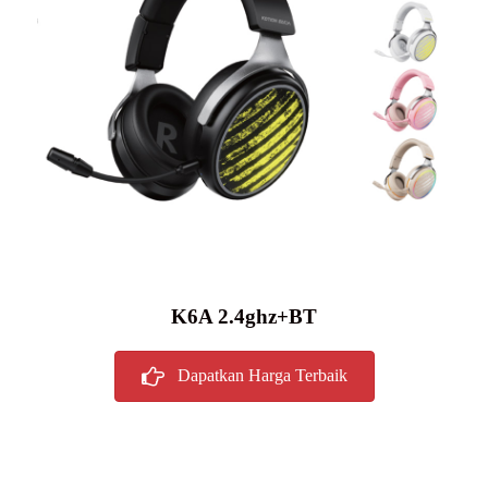
K6A 2.4ghz+BT
Dapatkan Harga Terbaik