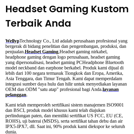
Headset Gaming Kustom
Terbaik Anda
Wellyp
Technology Co., Ltd adalah perusahaan profesional yang
bergerak di bidang penelitian dan pengembangan, produksi, dan
penjualan.
Headset Gaming
,
Headset gaming nirkabel,
headphone gaming dengan logo perusahaan, headset gaming
yang dipersonalisasi, headset gaming PC
Headphone Bluetooth
model neckband dan earphone berkabel. Produk kami dijual di
lebih dari 100 negara termasuk Tiongkok dan Eropa, Amerika,
Asia Tenggara, dan Timur Tengah. Kami dapat memperdalam
integrasi sumber daya hulu dan hilir untuk menyediakan layanan
OEM dan ODM "satu atap" profesional bagi Anda.
layanan
pelanggan
.
Kami telah memperoleh sertifikasi sistem manajemen ISO9001
dan BSCI, produk model khusus kami telah diajukan
perlindungan paten, dan memiliki sertifikat US FCC, EU (CE,
ROHS), uji baterai (MSDS), serta sertifikat tahan debu dan air
IPX5-IPX7, dll. Saat ini, 90% produk kami diekspor ke seluruh
dunia.