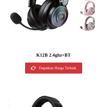
K12B 2.4ghz+BT
Dapatkan Harga Terbaik