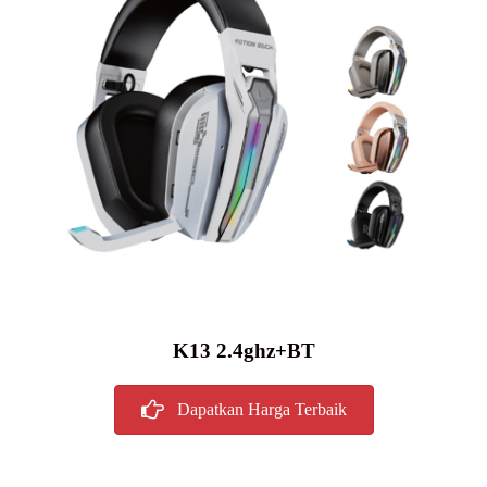
K13 2.4ghz+BT
Dapatkan Harga Terbaik