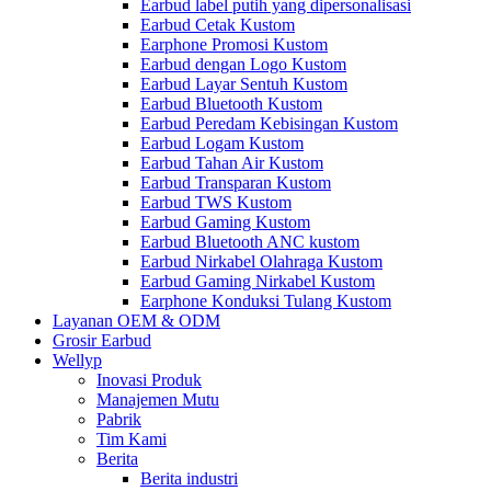
Earbud label putih yang dipersonalisasi
Earbud Cetak Kustom
Earphone Promosi Kustom
Earbud dengan Logo Kustom
Earbud Layar Sentuh Kustom
Earbud Bluetooth Kustom
Earbud Peredam Kebisingan Kustom
Earbud Logam Kustom
Earbud Tahan Air Kustom
Earbud Transparan Kustom
Earbud TWS Kustom
Earbud Gaming Kustom
Earbud Bluetooth ANC kustom
Earbud Nirkabel Olahraga Kustom
Earbud Gaming Nirkabel Kustom
Earphone Konduksi Tulang Kustom
Layanan OEM & ODM
Grosir Earbud
Wellyp
Inovasi Produk
Manajemen Mutu
Pabrik
Tim Kami
Berita
Berita industri