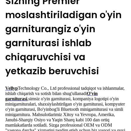
Sizning Premier
moslashtiriladigan o'yin
garniturangiz o'yin
garniturasi ishlab
chiqaruvchisi va
yetkazib beruvchisi
Vellyp
Technology Co., Ltd professional tadqiqot va ishlanmalar,
ishlab chiqarish va sotish bilan shug'ullanadi
O'yin
garniturasi
,
simsiz o'yin garniturasi, kompaniya logotipi o'yin
minigarnituralari, shaxsiylashtirilgan o'yin garniturasi, kompyuter
o'yin garniturasi
, Bo'yinbog'li Bluetooth minigarniturasi va simli
minigarnitura. Mahsulotlarimiz Xitoy va Yevropa, Amerika,
Janubi-Sharqiy Osiyo va Yaqin Sharq kabi 100 dan ortiq
mamlakatlarda sotiladi. Sizga professional OEM va ODM
"yagona darcha" xizmatini taqdim etish uchun biz yuqori va quyi