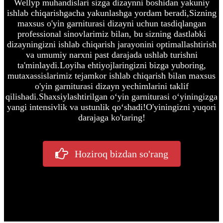
Wellyp muhandislari sizga dizaynni boshidan yakuniy
ishlab chiqarishgacha yakunlashga yordam beradi,
Sizning
maxsus o'yin garniturasi dizayni uchun tasdiqlangan
professional sinovlarimiz bilan, bu sizning dastlabki
dizayningizni ishlab chiqarish jarayonini optimallashtirish
va umumiy narxni past darajada ushlab turishni
ta'minlaydi.
Loyiha ehtiyojlaringizni bizga yuboring,
mutaxassislarimiz tejamkor ishlab chiqarish bilan maxsus
o'yin garniturasi dizayn yechimlarini taklif
qilishadi.
Shaxsiylashtirilgan oʻyin garniturasi oʻyiningizga
yangi intensivlik va ustunlik qoʻshadi!
O'yiningizni yuqori
darajaga ko'taring!
Hoziroq bizdan so'rang