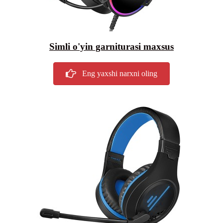
Simli o'yin garniturasi maxsus
Eng yaxshi narxni oling