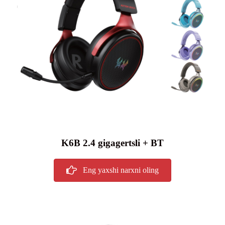
K6B 2.4 gigagertsli + BT
Eng yaxshi narxni oling