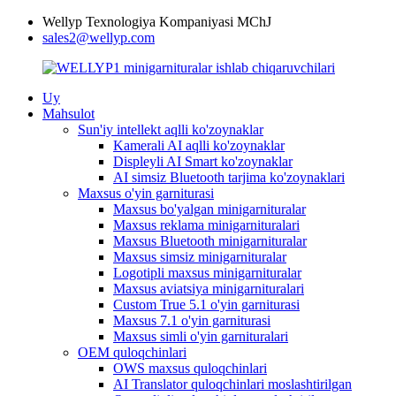
Wellyp Texnologiya Kompaniyasi MChJ
sales2@wellyp.com
Uy
Mahsulot
Sun'iy intellekt aqlli ko'zoynaklar
Kamerali AI aqlli ko'zoynaklar
Displeyli AI Smart ko'zoynaklar
AI simsiz Bluetooth tarjima ko'zoynaklari
Maxsus o'yin garniturasi
Maxsus bo'yalgan minigarnituralar
Maxsus reklama minigarnituralari
Maxsus Bluetooth minigarnituralar
Maxsus simsiz minigarnituralar
Logotipli maxsus minigarnituralar
Maxsus aviatsiya minigarnituralari
Custom True 5.1 o'yin garniturasi
Maxsus 7.1 o'yin garniturasi
Maxsus simli o'yin garnituralari
OEM quloqchinlari
OWS maxsus quloqchinlari
AI Translator quloqchinlari moslashtirilgan