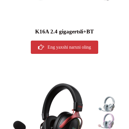
K16A 2.4 gigagertsli+BT
Eng yaxshi narxni oling