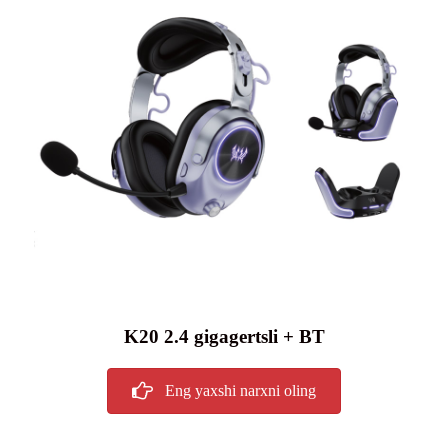
K20 2.4 gigagertsli + BT
Eng yaxshi narxni oling