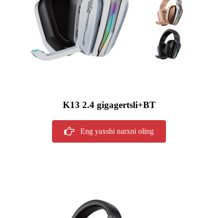
K13 2.4 gigagertsli+BT
Eng yaxshi narxni oling