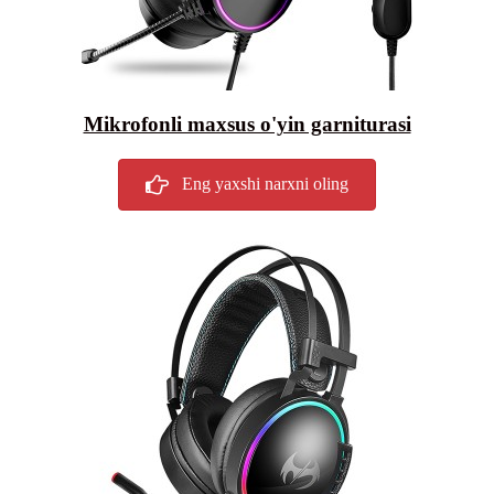
Mikrofonli maxsus o'yin garniturasi
Eng yaxshi narxni oling