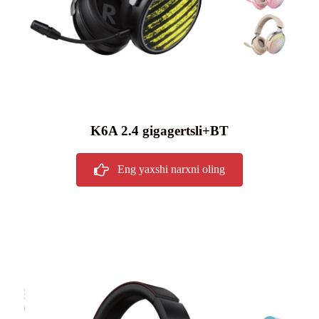
K6A 2.4 gigagertsli+BT
Eng yaxshi narxni oling