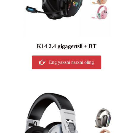
K14 2.4 gigagertsli + BT
Eng yaxshi narxni oling