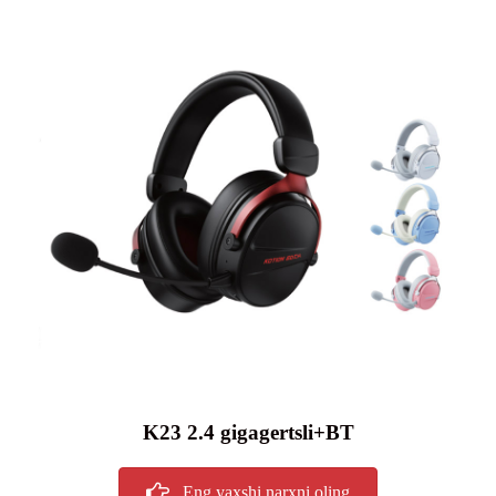
K23 2.4 gigagertsli+BT
Eng yaxshi narxni oling