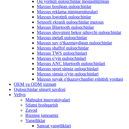
Oq yorliqli quloqchinlar moslashtirilgan
Maxsus bosilgan quloqchinlar
Maxsus reklama minigarnituralari
Maxsus logotipli quloqchinlar
Sensorli ekranli quloqchinlar maxsus
Maxsus Bluetooth quloqchinlar
Maxsus shovqinni bekor qiluvchi quloqchinlar
Maxsus metall quloqchinlar
Maxsus suv o'tkazmaydigan quloqchinlar
Maxsus shaffof quloqchinlar
Maxsus TWS quloqchinlari
Maxsus o'yin quloqchinlari
Maxsus ANC bluetooth quloqchinlari
Maxsus sport simsiz quloqchinlari
Maxsus simsiz o'yin quloqchinlari
Maxsus suyak o'tkazuvchanligi eshitish vositasi
OEM va ODM xizmati
Quloqchinlar ulgurji savdosi
Vellyp
Mahsulot innovatsiyalari
Sifatni boshqarish
Zavod
Bizning jamoamiz
Yangiliklar
Sanoat yangiliklari