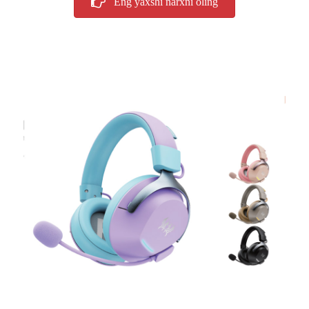
Eng yaxshi narxni oling