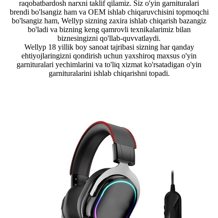
raqobatbardosh narxni taklif qilamiz. Siz o'yin garnituralari
brendi bo'lsangiz ham va OEM ishlab chiqaruvchisini topmoqchi
bo'lsangiz ham, Wellyp sizning zaxira ishlab chiqarish bazangiz
bo'ladi va bizning keng qamrovli texnikalarimiz bilan
biznesingizni qo'llab-quvvatlaydi.
Wellyp 18 yillik boy sanoat tajribasi sizning har qanday
ehtiyojlaringizni qondirish uchun yaxshiroq maxsus o'yin
garnituralari yechimlarini va to'liq xizmat ko'rsatadigan o'yin
garnituralarini ishlab chiqarishni topadi.