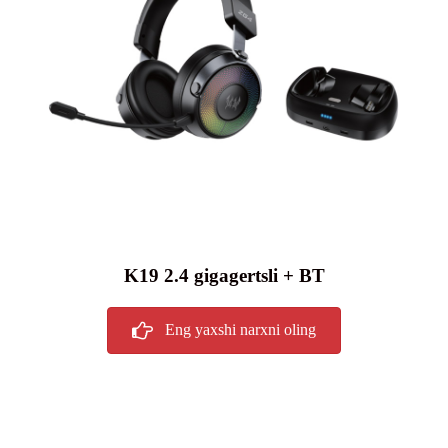
K19 2.4 gigagertsli + BT
Eng yaxshi narxni oling