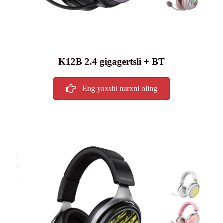
K12B 2.4 gigagertsli + BT
Eng yaxshi narxni oling