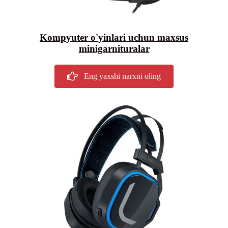
Kompyuter o'yinlari uchun maxsus
minigarnituralar
Eng yaxshi narxni oling