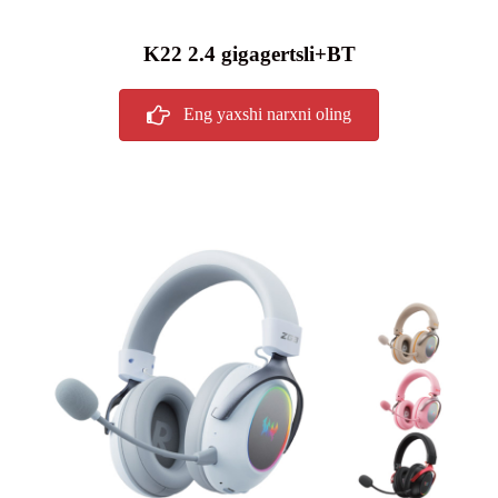
K22 2.4 gigagertsli+BT
Eng yaxshi narxni oling