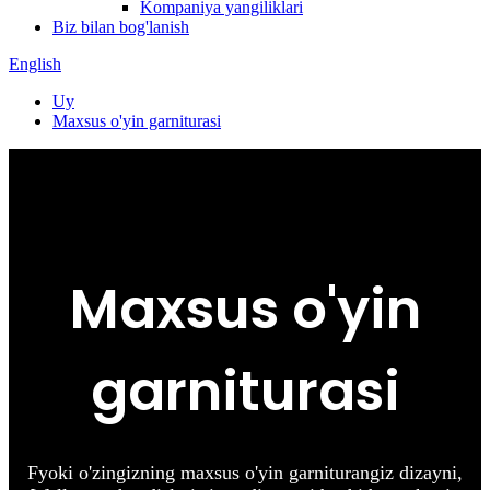
Kompaniya yangiliklari
Biz bilan bog'lanish
English
Uy
Maxsus o'yin garniturasi
Maxsus o'yin
garniturasi
F
yoki o'zingizning maxsus o'yin garniturangiz dizayni,