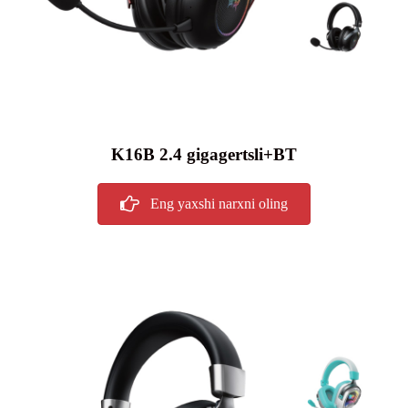
K16B 2.4 gigagertsli+BT
Eng yaxshi narxni oling