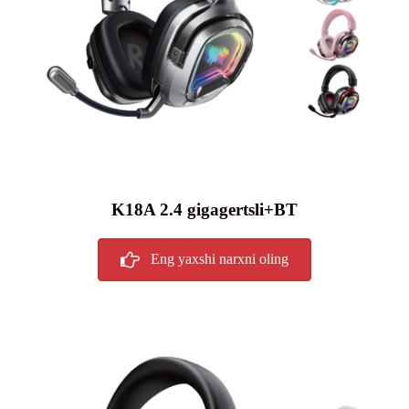
K18A 2.4 gigagertsli+BT
Eng yaxshi narxni oling