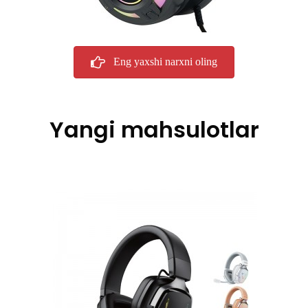
Eng yaxshi narxni oling
Yangi mahsulotlar