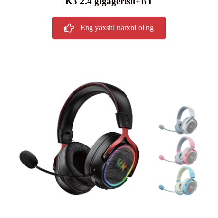
K3 2.4 gigagertsli+BT
Eng yaxshi narxni oling