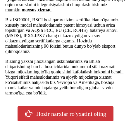
oqim resurslarini integratsiyalashni chuqurlashtirishimiz
mumkin.
maxsus xizmat
.
Biz ISO9001, BSCI boshqaruv tizimi sertifikatidan o'tganmiz,
xususiy model mahsulotlarimiz patent himoyasi uchun ariza
topshirgan va AQSh FCC, EU (CE, ROHS), batareya sinovi
(MSDS), IPX5-IPX7 chang o'tkazmaydigan va suv
o'tkazmaydigan sertifikatlarga egamiz. Hozirda
mahsulotlarimizning 90 foizini butun dunyo bo'ylab eksport
qilmoqdamiz.
Bizning yaxshi jihozlangan uskunalarimiz va ishlab
chiqarishning barcha bosqichlarida mukammal sifat nazorati
bizga mijozlarning to'liq qoniqishini kafolatlash imkonini beradi.
Yuqori sifatli mahsulotlarimiz va ajoyib mijozlarga xizmat
ko'rsatishimiz natijasida biz Yevropa va Amerikaga, boshqa
mamlakatlar va mintaqalarga yetib boradigan global savdo
tarmog'iga ega bo'ldik.
Hozir narxlar ro'yxatini oling