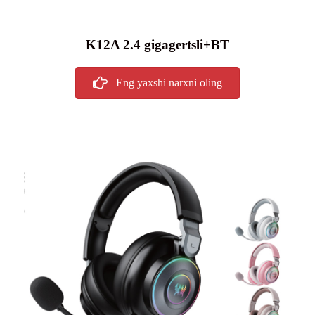
K12A 2.4 gigagertsli+BT
Eng yaxshi narxni oling