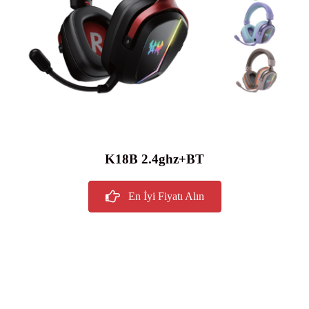
K18B 2.4ghz+BT
En İyi Fiyatı Alın