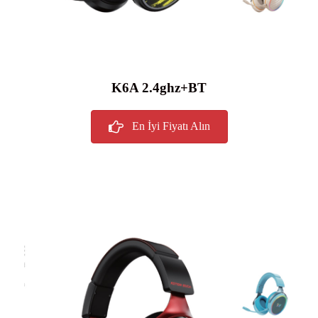
K6A 2.4ghz+BT
En İyi Fiyatı Alın