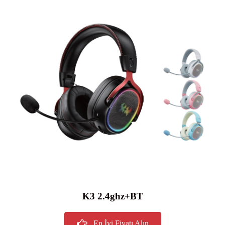
K3 2.4ghz+BT
En İyi Fiyatı Alın