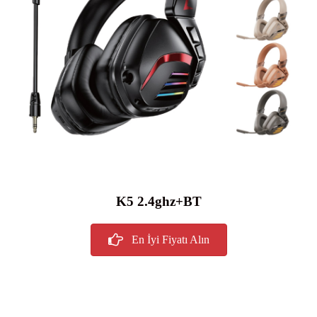
K5 2.4ghz+BT
En İyi Fiyatı Alın