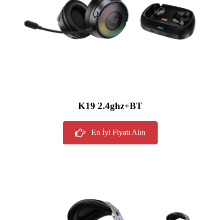
K19 2.4ghz+BT
En İyi Fiyatı Alın