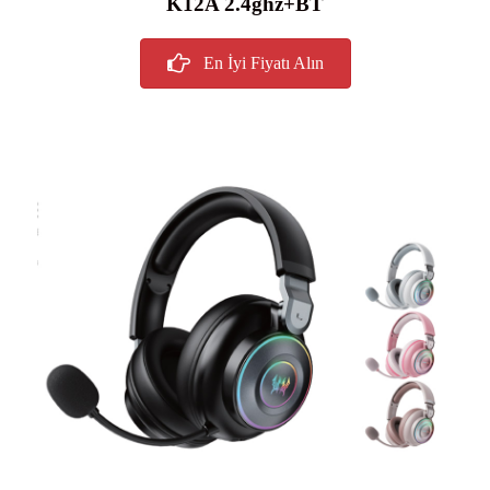
K12A 2.4ghz+BT
En İyi Fiyatı Alın