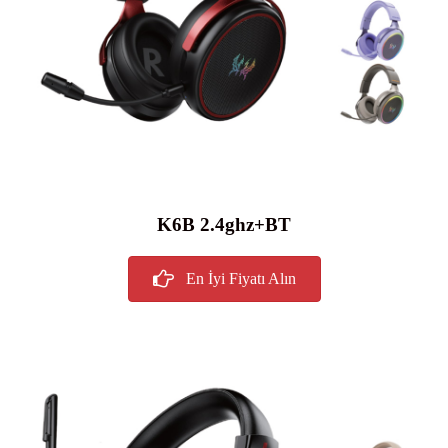
K6B 2.4ghz+BT
En İyi Fiyatı Alın