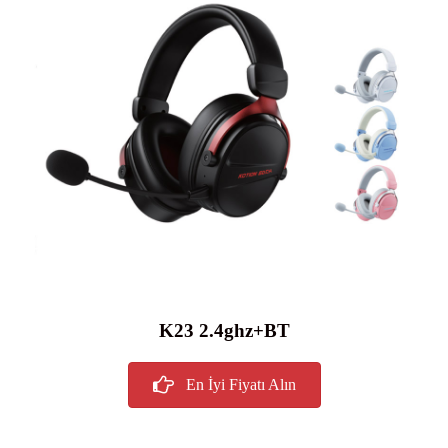
K23 2.4ghz+BT
En İyi Fiyatı Alın