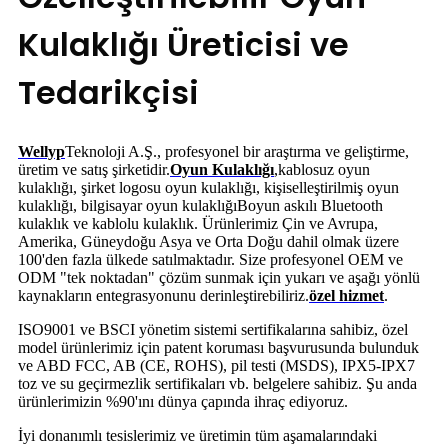
Kulaklığı Üreticisi ve
Tedarikçisi
Wellyp
Teknoloji A.Ş., profesyonel bir araştırma ve geliştirme,
üretim ve satış şirketidir.
Oyun Kulaklığı
,
kablosuz oyun
kulaklığı, şirket logosu oyun kulaklığı, kişiselleştirilmiş oyun
kulaklığı, bilgisayar oyun kulaklığı
Boyun askılı Bluetooth
kulaklık ve kablolu kulaklık. Ürünlerimiz Çin ve Avrupa,
Amerika, Güneydoğu Asya ve Orta Doğu dahil olmak üzere
100'den fazla ülkede satılmaktadır. Size profesyonel OEM ve
ODM "tek noktadan" çözüm sunmak için yukarı ve aşağı yönlü
kaynakların entegrasyonunu derinleştirebiliriz.
özel hizmet
.
ISO9001 ve BSCI yönetim sistemi sertifikalarına sahibiz, özel
model ürünlerimiz için patent koruması başvurusunda bulunduk
ve ABD FCC, AB (CE, ROHS), pil testi (MSDS), IPX5-IPX7
toz ve su geçirmezlik sertifikaları vb. belgelere sahibiz. Şu anda
ürünlerimizin %90'ını dünya çapında ihraç ediyoruz.
İyi donanımlı tesislerimiz ve üretimin tüm aşamalarındaki