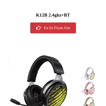
K12B 2.4ghz+BT
En İyi Fiyatı Alın