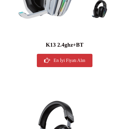
K13 2.4ghz+BT
En İyi Fiyatı Alın