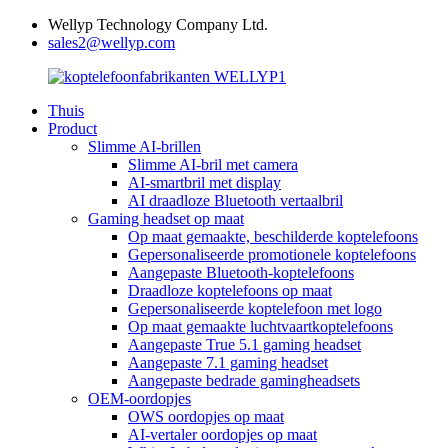
Wellyp Technology Company Ltd.
sales2@wellyp.com
Thuis
Product
Slimme AI-brillen
Slimme AI-bril met camera
AI-smartbril met display
AI draadloze Bluetooth vertaalbril
Gaming headset op maat
Op maat gemaakte, beschilderde koptelefoons
Gepersonaliseerde promotionele koptelefoons
Aangepaste Bluetooth-koptelefoons
Draadloze koptelefoons op maat
Gepersonaliseerde koptelefoon met logo
Op maat gemaakte luchtvaartkoptelefoons
Aangepaste True 5.1 gaming headset
Aangepaste 7.1 gaming headset
Aangepaste bedrade gamingheadsets
OEM-oordopjes
OWS oordopjes op maat
AI-vertaler oordopjes op maat