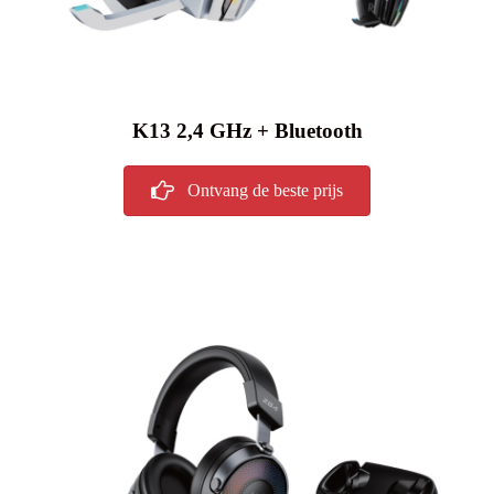
K13 2,4 GHz + Bluetooth
Ontvang de beste prijs