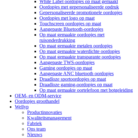
White Label oordopjes op maat gemaakt
Oordopjes met gepersonaliseerde opdruk
Gepersonaliseerde promotionele oordopjes
Oordopjes met logo op maat
Touchscreen oordopjes op maat
Aangepaste Bluetooth-oordopjes
Op maat gemaakte oordopjes met
ruisonderdrukking
Op maat gemaakte metalen oordopjes
Op maat gemaakte waterdichte oordopjes
Op maat gemaakte transparante oordopjes
Aangepaste TWS-oordopjes
Gaming oordopjes op maat
Aangepaste ANC bluetooth oordopjes
Draadloze sportoordopjes op maat
Draadloze gaming-oordopjes op maat
Op maat gemaakte oortelefoon met botgeleiding
OEM- en ODM-service
Oordopjes groothandel
Wellyp
Productinnovaties
Kwaliteitsmanagement
Fabriek
Ons team
Nieuws