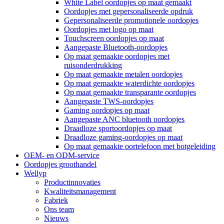
White Label oordopjes op maat gemaakt
Oordopjes met gepersonaliseerde opdruk
Gepersonaliseerde promotionele oordopjes
Oordopjes met logo op maat
Touchscreen oordopjes op maat
Aangepaste Bluetooth-oordopjes
Op maat gemaakte oordopjes met
ruisonderdrukking
Op maat gemaakte metalen oordopjes
Op maat gemaakte waterdichte oordopjes
Op maat gemaakte transparante oordopjes
Aangepaste TWS-oordopjes
Gaming oordopjes op maat
Aangepaste ANC bluetooth oordopjes
Draadloze sportoordopjes op maat
Draadloze gaming-oordopjes op maat
Op maat gemaakte oortelefoon met botgeleiding
OEM- en ODM-service
Oordopjes groothandel
Wellyp
Productinnovaties
Kwaliteitsmanagement
Fabriek
Ons team
Nieuws