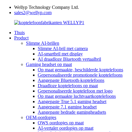
Wellyp Technology Company Ltd.
sales2@wellyp.com
Thuis
Product
Slimme AI-brillen
Slimme AI-bril met camera
AI-smartbril met display
AI draadloze Bluetooth vertaalbril
Gaming headset op maat
Op maat gemaakte, beschilderde koptelefoons
Gepersonaliseerde promotionele koptelefoons
Aangepaste Bluetooth-koptelefoons
Draadloze koptelefoons op maat
Gepersonaliseerde koptelefoon met logo
Op maat gemaakte luchtvaartkoptelefoons
Aangepaste True 5.1 gaming headset
Aangepaste 7.1 gaming headset
Aangepaste bedrade gamingheadsets
OEM-oordopjes
OWS oordopjes op maat
AI-vertaler oordopjes op maat