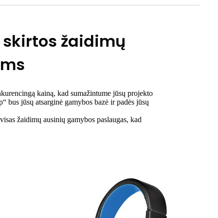
 skirtos žaidimų
ėms
onkurencingą kainą, kad sumažintume jūsų projekto
yp“ bus jūsų atsarginė gamybos bazė ir padės jūsų
ks visas žaidimų ausinių gamybos paslaugas, kad