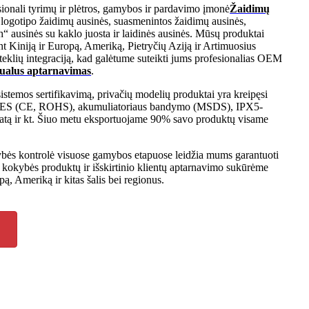
ionali tyrimų ir plėtros, gamybos ir pardavimo įmonė
Žaidimų
 logotipo žaidimų ausinės, suasmenintos žaidimų ausinės,
h“ ausinės su kaklo juosta ir laidinės ausinės. Mūsų produktai
nt Kiniją ir Europą, Ameriką, Pietryčių Aziją ir Artimuosius
išteklių integraciją, kad galėtume suteikti jums profesionalias OEM
dualus aptarnavimas
.
emos sertifikavimą, privačių modelių produktai yra kreipęsi
C, ES (CE, ROHS), akumuliatoriaus bandymo (MSDS), IPX5-
katą ir kt. Šiuo metu eksportuojame 90% savo produktų visame
kybės kontrolė visuose gamybos etapuose leidžia mums garantuoti
s kokybės produktų ir išskirtinio klientų aptarnavimo sukūrėme
ą, Ameriką ir kitas šalis bei regionus.
r