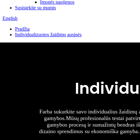
Įmonės naujienos
Susisiekite su mumis
English
Pradžia
Individualizuotos žaidimų ausinės
Individ
F
arba sukurkite savo individualius žaidimų 
gamybos.
Mūsų profesionalūs testai patvir
gamybos procesą ir sumažintų bendras iš
dizaino sprendimus su ekonomiška gamyba.