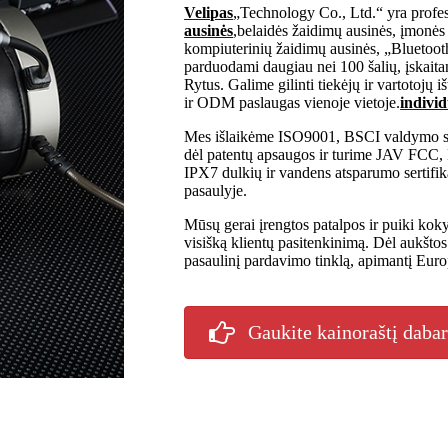
Velipas
„Technology Co., Ltd.“ yra profes
ausinės
,
belaidės žaidimų ausinės, įmonės
kompiuterinių žaidimų ausinės
, „Bluetoot
parduodami daugiau nei 100 šalių, įskaita
Rytus. Galime gilinti tiekėjų ir vartotojų 
ir ODM paslaugas vienoje vietoje.
indivi
Mes išlaikėme ISO9001, BSCI valdymo sist
dėl patentų apsaugos ir turime JAV FC
IPX7 dulkių ir vandens atsparumo sertifi
pasaulyje.
Mūsų gerai įrengtos patalpos ir puiki ko
visišką klientų pasitenkinimą. Dėl aukšto
pasaulinį pardavimo tinklą, apimantį Europ
Gaukite kainoraštį daba