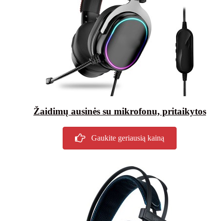
Žaidimų ausinės su mikrofonu, pritaikytos
Gaukite geriausią kainą