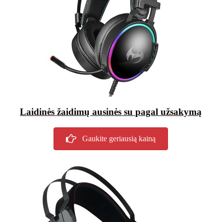
Laidinės žaidimų ausinės su pagal užsakymą
Gaukite geriausią kainą