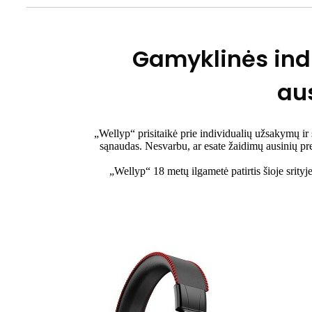
Gamyklinės indi
au
„Wellyp“ prisitaikė prie individualių užsakymų i
sąnaudas. Nesvarbu, ar esate žaidimų ausinių pre
„Wellyp“ 18 metų ilgametė patirtis šioje srity