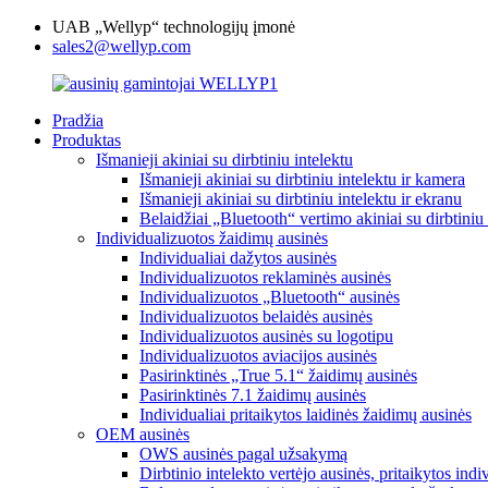
UAB „Wellyp“ technologijų įmonė
sales2@wellyp.com
Pradžia
Produktas
Išmanieji akiniai su dirbtiniu intelektu
Išmanieji akiniai su dirbtiniu intelektu ir kamera
Išmanieji akiniai su dirbtiniu intelektu ir ekranu
Belaidžiai „Bluetooth“ vertimo akiniai su dirbtiniu 
Individualizuotos žaidimų ausinės
Individualiai dažytos ausinės
Individualizuotos reklaminės ausinės
Individualizuotos „Bluetooth“ ausinės
Individualizuotos belaidės ausinės
Individualizuotos ausinės su logotipu
Individualizuotos aviacijos ausinės
Pasirinktinės „True 5.1“ žaidimų ausinės
Pasirinktinės 7.1 žaidimų ausinės
Individualiai pritaikytos laidinės žaidimų ausinės
OEM ausinės
OWS ausinės pagal užsakymą
Dirbtinio intelekto vertėjo ausinės, pritaikytos indi