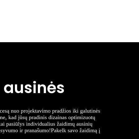
 ausinės
ocesą nuo projektavimo pradžios iki galutinės
ame, kad jūsų pradinis dizainas optimizuotų
ai pasiūlys individualius žaidimų ausinių
ensyvumo ir pranašumo!
Pakelk savo žaidimą į