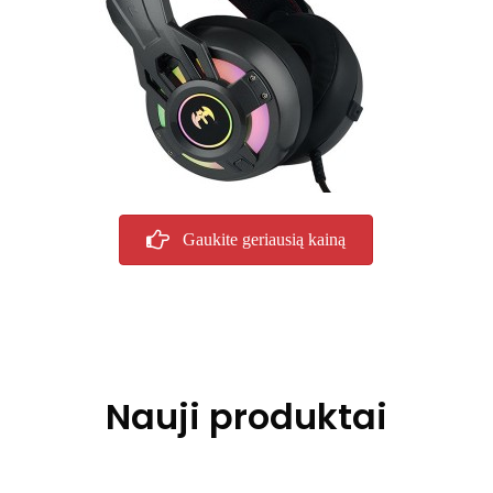
Gaukite geriausią kainą
Nauji produktai