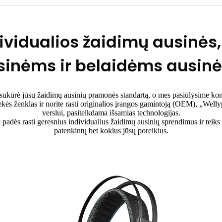
vidualios žaidimų ausinės,
sinėms ir belaidėms ausin
r sukūrė jūsų žaidimų ausinių pramonės standartą, o mes pasiūlysime k
kės ženklas ir norite rasti originalios įrangos gamintoją (OEM), „Well
verslui, pasitelkdama išsamias technologijas.
je padės rasti geresnius individualius žaidimų ausinių sprendimus ir tei
patenkintų bet kokius jūsų poreikius.