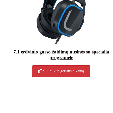
7.1 erdvinio garso žaidimų ausinės su specialia
programėle
Gaukite geriausią kainą