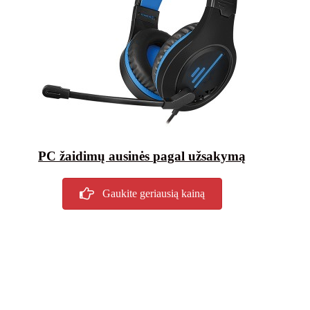
PC žaidimų ausinės pagal užsakymą
Gaukite geriausią kainą