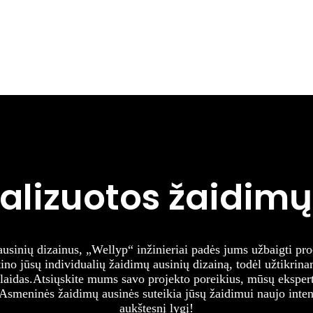
ualizuotos žaidimų
ausinių dizainus, „Wellyp“ inžinieriai padės jums užbaigti pr
tino jūsų individualių žaidimų ausinių dizainą, todėl užtikrin
laidas.
Atsiųskite mums savo projekto poreikius, mūsų ekspert
Asmeninės žaidimų ausinės suteikia jūsų žaidimui naujo int
aukštesnį lygį!