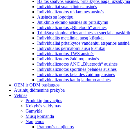
Baltos spalvos ausinės, pritaikytos pagal užsakymą
Individualiai spausdintos ausinės
Individualizuotos reklaminės ausinės
Ausinės su logotipu
Jutiklinio ekrano ausinės su pritaikymu
Individualizuotos „Bluetooth“ ausinės
Triukšmą slopinančios ausinės su specialia paskirt
Individualūs metaliniai ausų kištukai
Individualiai pritaikytos vandeniui atsparios ausinė
Individualūs permatomi ausų kištukai
Individualizuotos TWS ausinės
Individualizuotos žaidimų ausinės
Individualizuotos ANC „Bluetooth“ ausinės
Individualizuotos sportinės belaidės ausinės
Individualizuotos belaidės žaidimų ausinės
Individualizuotos kaulų laidumo ausinės
OEM ir ODM paslaugos
Ausinių didmeninė prekyba
Velipas
Produktų inovacijos
Kokybės valdymas
Gamykla
Mūsų komanda
Naujienos
Pramonės naujienos