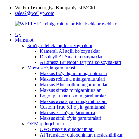
Wellyp Texnologiya Kompaniyasi MChJ
sales2@wellyp.com
Uy
Mahsulot
Sun'iy intellekt aqlli ko'zoynaklar
Kamerali AI aqlli ko'zoynaklar
Displeyli AI Smart ko'zoynaklar
AI simsiz Bluetooth tarjima ko'zoynaklari
Maxsus o'yin garniturasi
Maxsus bo'yalgan minigarnituralar
Maxsus reklama minigarnituralari
Maxsus Bluetooth minigarnituralar
Maxsus simsiz minigarnituralar
Logotipli maxsus minigarnituralar
Maxsus aviatsiya minigarnituralari
Custom True 5.1 o'yin garniturasi
Maxsus 7.1 o'yin garniturasi
Maxsus simli o'yin garnituralari
OEM quloqchinlari
OWS maxsus quloqchinlari
AI Translator quloqchinlari moslashtirilgan