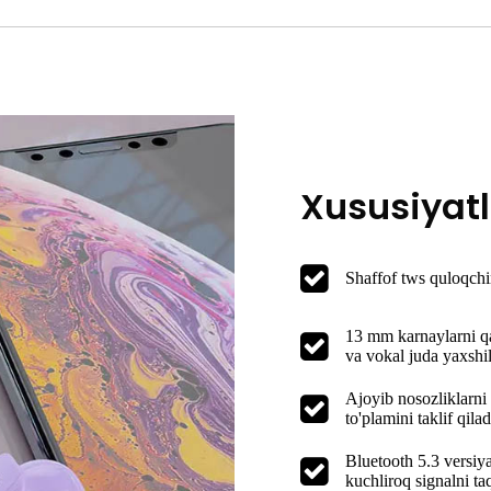
Xususiyatl
Shaffof tws quloqchi
13 mm karnaylarni qa
va vokal juda yaxshil
Ajoyib nosozliklarni 
to'plamini taklif qilad
Bluetooth 5.3 versiyas
kuchliroq signalni ta