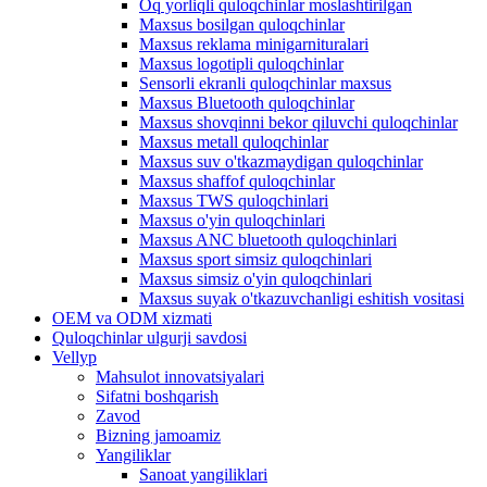
Oq yorliqli quloqchinlar moslashtirilgan
Maxsus bosilgan quloqchinlar
Maxsus reklama minigarnituralari
Maxsus logotipli quloqchinlar
Sensorli ekranli quloqchinlar maxsus
Maxsus Bluetooth quloqchinlar
Maxsus shovqinni bekor qiluvchi quloqchinlar
Maxsus metall quloqchinlar
Maxsus suv o'tkazmaydigan quloqchinlar
Maxsus shaffof quloqchinlar
Maxsus TWS quloqchinlari
Maxsus o'yin quloqchinlari
Maxsus ANC bluetooth quloqchinlari
Maxsus sport simsiz quloqchinlari
Maxsus simsiz o'yin quloqchinlari
Maxsus suyak o'tkazuvchanligi eshitish vositasi
OEM va ODM xizmati
Quloqchinlar ulgurji savdosi
Vellyp
Mahsulot innovatsiyalari
Sifatni boshqarish
Zavod
Bizning jamoamiz
Yangiliklar
Sanoat yangiliklari