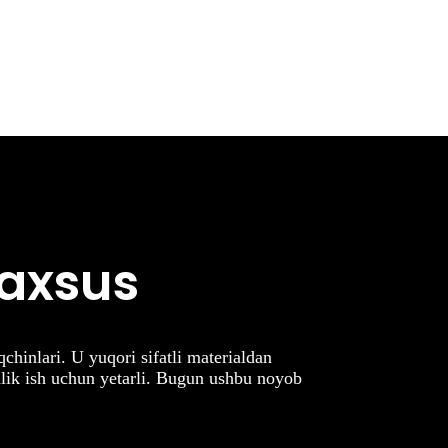
maxsus
hinlari. U yuqori sifatli materialdan
nlik ish uchun yetarli. Bugun ushbu noyob