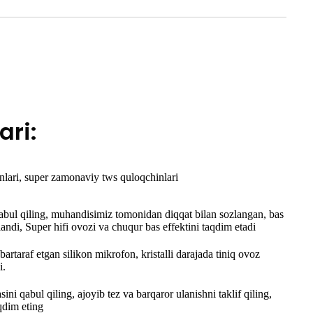
ari:
nlari, super zamonaviy tws quloqchinlari
bul qiling, muhandisimiz tomonidan diqqat bilan sozlangan, bas
andi, Super hifi ovozi va chuqur bas effektini taqdim etadi
bartaraf etgan silikon mikrofon, kristalli darajada tiniq ovoz
i.
ini qabul qiling, ajoyib tez va barqaror ulanishni taklif qiling,
qdim eting