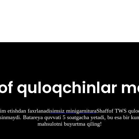
of quloqchinlar 
im etishdan faxrlanadi
simsiz minigarnitura
Shaffof TWS quloqc
inmaydi. Batareya quvvati 5 soatgacha yetadi, bu esa bir ku
mahsulotni buyurtma qiling!