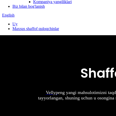
Kompaniya yangiliklari
Biz bilan bog'lanish
English
Uy
Maxsus shaffof quloqchinlar
Shaff
Vellyp
eng yangi mahsulotimizni taqd
tayyorlangan, shuning uchun u osongina s