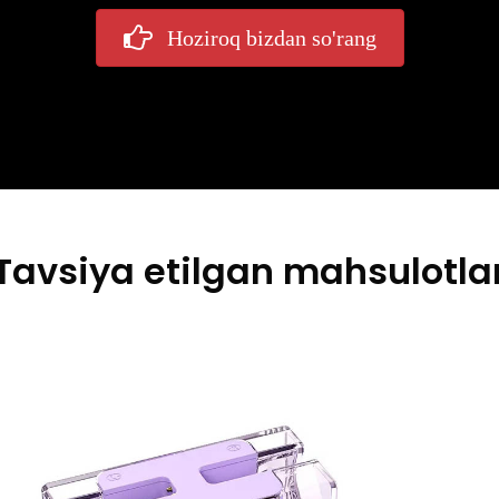
Hoziroq bizdan so'rang
Tavsiya etilgan mahsulotla