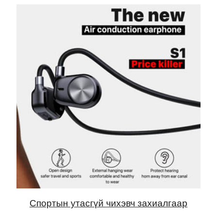
Спортын утасгүй чихэвч захиалгаар