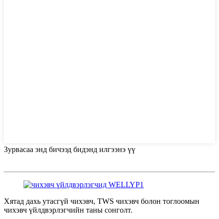
Зурвасаа энд бичээд бидэнд илгээнэ үү
Хятад дахь утасгүй чихэвч, TWS чихэвч болон тоглоомын
чихэвч үйлдвэрлэгчийн таны сонголт.