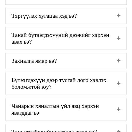
Тэргүүлэх хугацаа хэд вэ?
Танай бүтээгдэхүүний дээжийг хэрхэн
авах вэ?
Захиалга ямар вэ?
Бүтээгдэхүүн дээр тусгай лого хэвлэх
боломжтой юу?
Чанарын хяналтын үйл явц хэрхэн
явагддаг вэ
Таны төлбөрийн хугацаа ямар вэ?