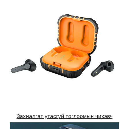
Захиалгат утасгүй тоглоомын чихэвч