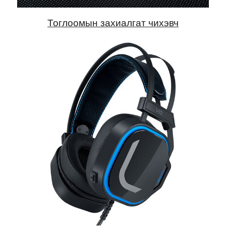
Тоглоомын захиалгат чихэвч