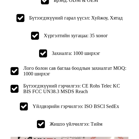
Брэнд: ODM & OEM
Бүтээгдэхүүний гарал үүсэл: Хуйжоу, Хятад
Хүргэлтийн хугацаа: 35 хоног
Захиалга: 1000 ширхэг
Лого болон сав баглаа боодлын захиалгат MOQ:
1000 ширхэг
Бүтээгдэхүүний гэрчилгээ: CE Rohs Telec KC
BIS FCC UN38.3 MSDS Reach
Үйлдвэрийн гэрчилгээ: ISO BSCI SedEx
Жишээ үйлчилгээ: Тийм