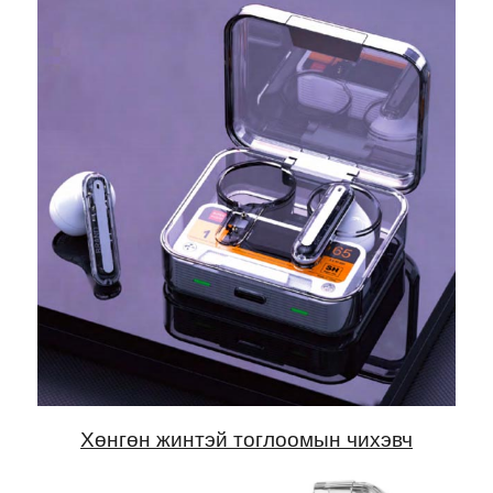
Хөнгөн жинтэй тоглоомын чихэвч