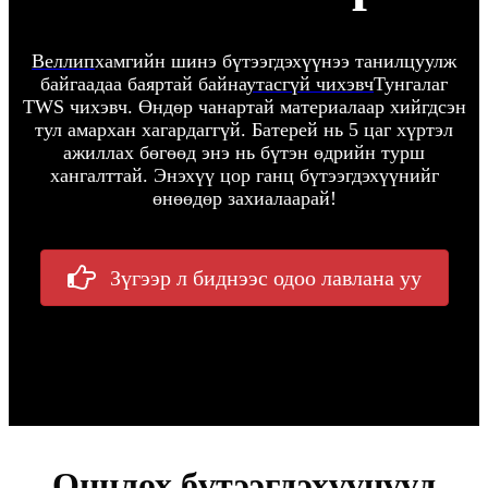
Веллип
хамгийн шинэ бүтээгдэхүүнээ танилцуулж
байгаадаа баяртай байна
утасгүй чихэвч
Тунгалаг
TWS чихэвч. Өндөр чанартай материалаар хийгдсэн
тул амархан хагардаггүй. Батерей нь 5 цаг хүртэл
ажиллах бөгөөд энэ нь бүтэн өдрийн турш
хангалттай. Энэхүү цор ганц бүтээгдэхүүнийг
өнөөдөр захиалаарай!
Зүгээр л биднээс одоо лавлана уу
Онцлох бүтээгдэхүүнүүд