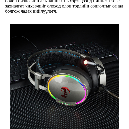
болон бизнесийн аль алиных нь хэрэгцээнд нийцсэн төгс
захиалгат чихэвчийг олоход олон төрлийн сонголтыг санал
болгож чадах нийлүүлэгч.