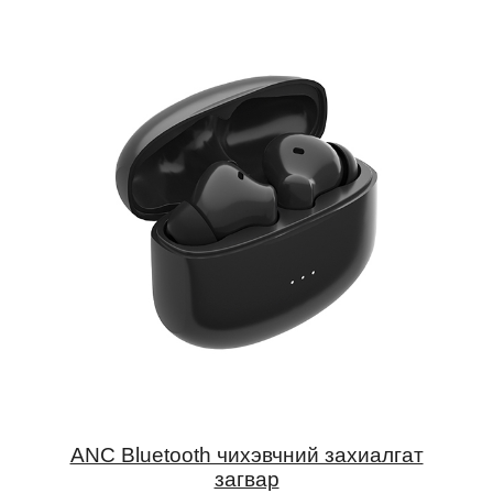
ANC Bluetooth чихэвчний захиалгат
загвар