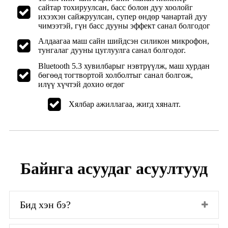
сайтар тохируулсан, басс болон дуу хоолойг
ихээхэн сайжруулсан, супер өндөр чанартай дуу
чимээтэй, гүн басс дууны эффект санал болгодог
Алдаагаа маш сайн шийдсэн силикон микрофон,
тунгалаг дууны цуглуулга санал болгодог.
Bluetooth 5.3 хувилбарыг нэвтрүүлж, маш хурдан
бөгөөд тогтвортой холболтыг санал болгож,
илүү хүчтэй дохио өгдөг
Хялбар ажиллагаа, жигд хяналт.
Байнга асуудаг асуултууд
Бид хэн бэ?