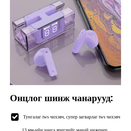
Онцлог шинж чанарууд:
Тунгалаг tws чихэвч, супер загварлаг tws чихэвч
13 мм-ийн чанга яригчийг манай инженер