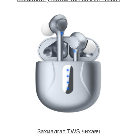
Захиалгат TWS чихэвч