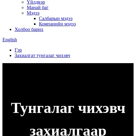
Үйлдвэр
Манай баг
Мэдээ
Салбарын мэдээ
Компанийн мэдээ
Холбоо барих
English
Гэр
Захиалгат тунгалаг чихэвч
Тунгалаг чихэвч
захиалгаар