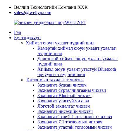
Веллип Технологийн Компани ХХК
sales2@wellyp.com
Гэр
Бүтээгдэхүүн
Хиймэл оюун ухаант нүдний шил
Камертай хиймэл оюун ухаант ухаалаг
нүдний шил
Дэлгэцтэй хиймэл оюун ухаант ухаалаг
нүдний шил
Хиймэл оюун ухаант утасгүй Bluetooth
орчуулгын нүдний шил
Тоглоомын захиалгат чихэвч
Захиалгат будсан чихэвч
Захиалгат сурталчилгааны чихэвч
Захиалгат Bluetooth чихэвч
Захиалгат утасгүй чихэвч
Логотой захиалгат чихэвч
Захиалгат нисэхийн чихэвч
Захиалгат True 5.1 тоглоомын чихэвч
Захиалгат 7.1 тоглоомын чихэвч
Захиалгат утастай тоглоомын чихэвч