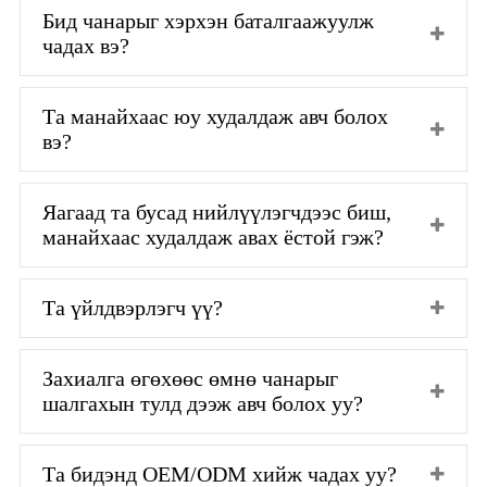
Бид чанарыг хэрхэн баталгаажуулж
чадах вэ?
Та манайхаас юу худалдаж авч болох
вэ?
Яагаад та бусад нийлүүлэгчдээс биш,
манайхаас худалдаж авах ёстой гэж?
Та үйлдвэрлэгч үү?
Захиалга өгөхөөс өмнө чанарыг
шалгахын тулд дээж авч болох уу?
Та бидэнд OEM/ODM хийж чадах уу?