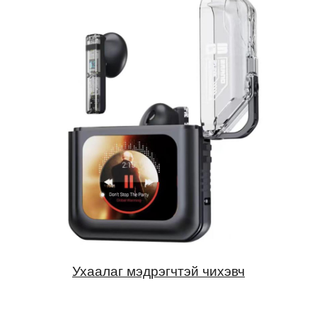
Ухаалаг мэдрэгчтэй чихэвч