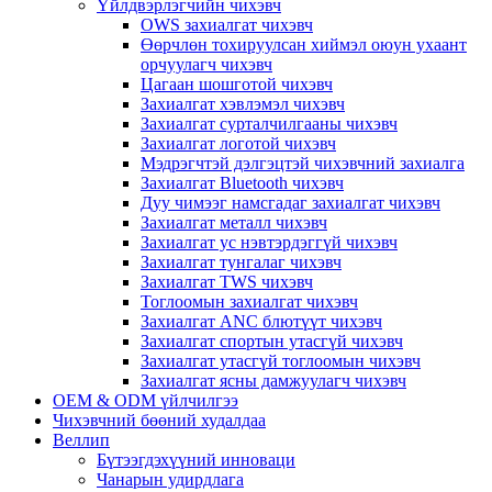
Үйлдвэрлэгчийн чихэвч
OWS захиалгат чихэвч
Өөрчлөн тохируулсан хиймэл оюун ухаант
орчуулагч чихэвч
Цагаан шошготой чихэвч
Захиалгат хэвлэмэл чихэвч
Захиалгат сурталчилгааны чихэвч
Захиалгат логотой чихэвч
Мэдрэгчтэй дэлгэцтэй чихэвчний захиалга
Захиалгат Bluetooth чихэвч
Дуу чимээг намсгадаг захиалгат чихэвч
Захиалгат металл чихэвч
Захиалгат ус нэвтэрдэггүй чихэвч
Захиалгат тунгалаг чихэвч
Захиалгат TWS чихэвч
Тоглоомын захиалгат чихэвч
Захиалгат ANC блютүүт чихэвч
Захиалгат спортын утасгүй чихэвч
Захиалгат утасгүй тоглоомын чихэвч
Захиалгат ясны дамжуулагч чихэвч
OEM & ODM үйлчилгээ
Чихэвчний бөөний худалдаа
Веллип
Бүтээгдэхүүний инноваци
Чанарын удирдлага