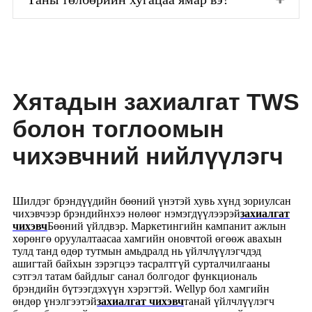
Хятадын захиалгат TWS
болон тоглоомын
чихэвчний нийлүүлэгч
Шилдэг брэндүүдийн бөөний үнэтэй хувь хүнд зориулсан
чихэвчээр брэндийнхээ нөлөөг нэмэгдүүлээрэй
захиалгат
чихэвч
Бөөний үйлдвэр. Маркетингийн кампанит ажлын
хөрөнгө оруулалтаасаа хамгийн оновчтой өгөөж авахын
тулд танд өдөр тутмын амьдралд нь үйлчлүүлэгчдэд
ашигтай байхын зэрэгцээ тасралтгүй сурталчилгааны
сэтгэл татам байдлыг санал болгодог функциональ
брэндийн бүтээгдэхүүн хэрэгтэй. Wellyp бол хамгийн
өндөр үнэлгээтэй
захиалгат чихэвч
танай үйлчлүүлэгч