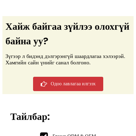
Хайж байгаа зүйлээ олохгүй
байна уу?
Зүгээр л бидэнд дэлгэрэнгүй шаардлагаа хэлээрэй.
Хамгийн сайн үнийг санал болгоно.
Одоо лавлагаа илгээх
Тайлбар: