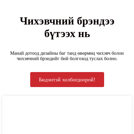
Чихэвчний брэндээ
бүтээх нь
Манай дотоод дизайны баг танд өвөрмөц чихэвч болон
чихэвчний брэндийг бий болгоход туслах болно.
Бидэнтэй холбогдоорой!