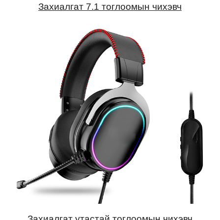
Захиалгат 7.1 тоглоомын чихэвч
Захиалгат утастай тоглоомын чихэвч