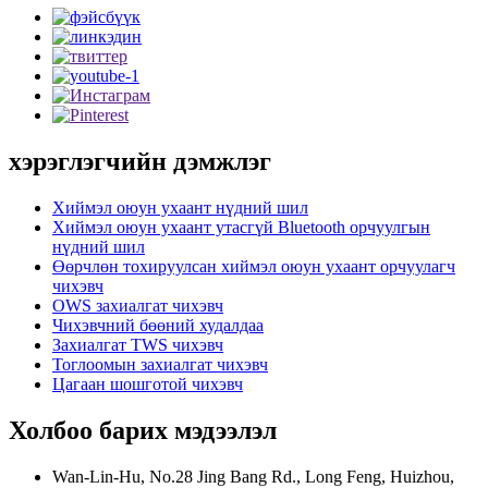
хэрэглэгчийн дэмжлэг
Хиймэл оюун ухаант нүдний шил
Хиймэл оюун ухаант утасгүй Bluetooth орчуулгын
нүдний шил
Өөрчлөн тохируулсан хиймэл оюун ухаант орчуулагч
чихэвч
OWS захиалгат чихэвч
Чихэвчний бөөний худалдаа
Захиалгат TWS чихэвч
Тоглоомын захиалгат чихэвч
Цагаан шошготой чихэвч
Холбоо барих мэдээлэл
Wan-Lin-Hu, No.28 Jing Bang Rd., Long Feng, Huizhou,