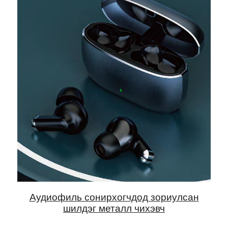
Аудиофиль сонирхогчдод зориулсан
шилдэг металл чихэвч