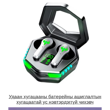
Удаан хугацааны батерейны ашиглалтын
хугацаатай ус нэвтэрдэггүй чихэвч