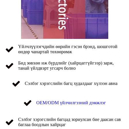
Үйлчлүүлэгчдийн өөрийн гэсэн брэнд, шошготой
өндөр чанартай төхөөрөмж
Бид зөвхөн иж бүрдлийг (хайрцаггүйгээр) зарж,
танай үйлдвэрт угсарч болно
Сэлбэг хэрэгслийн багц худалдааг хүлээн авна
OEM/ODM үйлчилгээний дэмжлэг
Сэлбэг хэрэгслийн багцад зориулсан бие даасан сав
баглаа боодлын хайрцаг