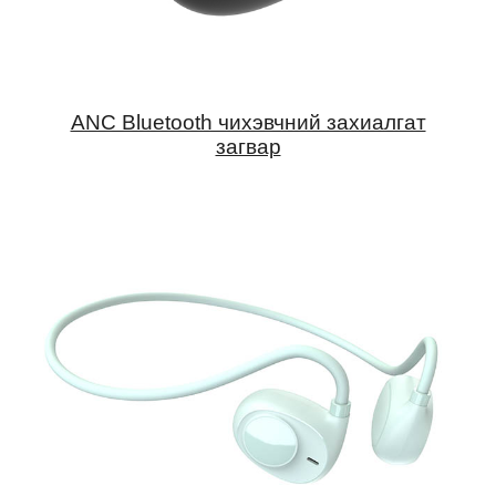
ANC Bluetooth чихэвчний захиалгат
загвар