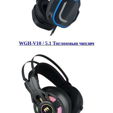
WGH-V10 / 5.1 Тоглоомын чихэвч