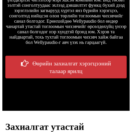
ээлтэй сонголтуудаас эхлээд дэвшилтэт функц бүхий дээд
зэрэглэлийн загварууд хүртэл янз бүрийн хэрэгцээ,
сонголтод нийцсэн олон төрлийн тоглоомын чихэвчийг
санал болгодог. Ерөнхийдөө Wellypaudio бол өндөр
чанартай утастай тоглоомын чихэвчийг өрсөлдөхүйц үнээр
санал болгодог нэр хүндтэй брэнд юм. Хэрэв та
найдвартай, тохь тухтай тоглоомын чихэвч хайж байгаа
бол Wellypaudio-г авч үзэх нь гарцаагүй.
Өөрийн захиалгат хэрэгцээний
талаар ярилц
Захиалгат утастай