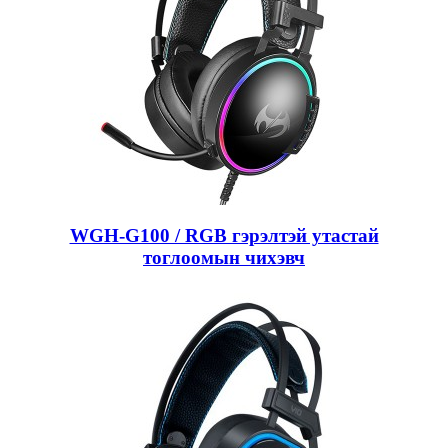
WGH-G100 / RGB гэрэлтэй утастай
тоглоомын чихэвч