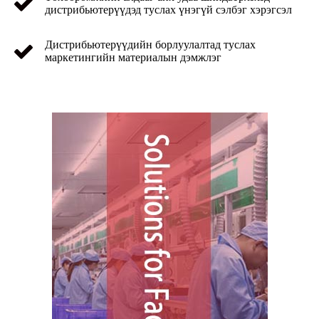
дистрибьютерүүдэд туслах үнэгүй сэлбэг хэрэгсэл
Дистрибьютерүүдийн борлуулалтад туслах
маркетингийн материалын дэмжлэг