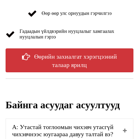
Өөр өөр улс орнуудын гэрчилгээ
Гадаадын үйлдвэрийн нууцлалыг хамгаалах
нууцлалын гэрээ
Өөрийн захиалгат хэрэгцээний
талаар ярилц
Байнга асуудаг асуултууд
А: Утастай тоглоомын чихэвч утасгүй
чихэвчнээс юугаараа давуу талтай вэ?