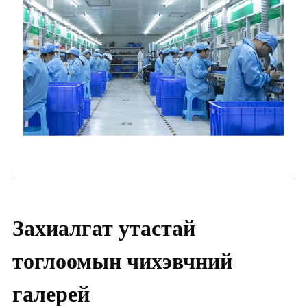
Захиалгат утастай
тоглоомын чихэвчний
галерей