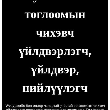
тоглоомын
чихэвч
үйлдвэрлэгч,
үйлдвэр,
нийлүүлэгч
Wellypaudio бол өндөр чанартай утастай тоглоомын чихэвч
үйлдвэрлэх чиглэлээр мэргэшсэн компани юм. Бид төсөвт