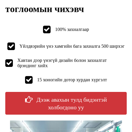
тоглоомын чихэвч
100% захиалгаар
Үйлдвэрийн үнэ хамгийн бага захиалга 500 ширхэг
Хавтан дээр үнэгүй дизайн болон захиалгат
брэндинг хийх
15 хоногийн дотор хурдан хүргэлт
Дээж авахын тулд бидэнтэй
холбогдоно уу