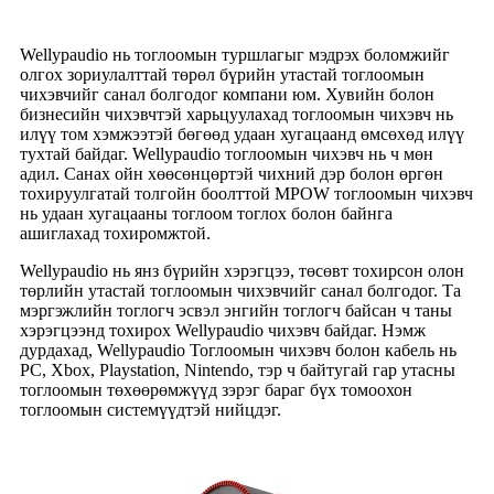
Wellypaudio нь тоглоомын туршлагыг мэдрэх боломжийг
олгох зориулалттай төрөл бүрийн утастай тоглоомын
чихэвчийг санал болгодог компани юм. Хувийн болон
бизнесийн чихэвчтэй харьцуулахад тоглоомын чихэвч нь
илүү том хэмжээтэй бөгөөд удаан хугацаанд өмсөхөд илүү
тухтай байдаг. Wellypaudio тоглоомын чихэвч нь ч мөн
адил. Санах ойн хөөсөнцөртэй чихний дэр болон өргөн
тохируулгатай толгойн боолттой MPOW тоглоомын чихэвч
нь удаан хугацааны тоглоом тоглох болон байнга
ашиглахад тохиромжтой.
Wellypaudio нь янз бүрийн хэрэгцээ, төсөвт тохирсон олон
төрлийн утастай тоглоомын чихэвчийг санал болгодог. Та
мэргэжлийн тоглогч эсвэл энгийн тоглогч байсан ч таны
хэрэгцээнд тохирох Wellypaudio чихэвч байдаг. Нэмж
дурдахад, Wellypaudio Тоглоомын чихэвч болон кабель нь
PC, Xbox, Playstation, Nintendo, тэр ч байтугай гар утасны
тоглоомын төхөөрөмжүүд зэрэг бараг бүх томоохон
тоглоомын системүүдтэй нийцдэг.