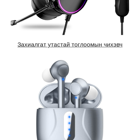
Захиалгат утастай тоглоомын чихэвч