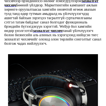
чихэвчээр брэндийнхээ нөлөөг нэмэгдүүлээрэй
захиалгат
чихэвч
Бөөний үйлдвэр. Маркетингийн кампанит ажлын
хөрөнгө оруулалтаасаа хамгийн оновчтой өгөөж авахын
тулд танд өдөр тутмын амьдралд нь үйлчлүүлэгчдэд
ашигтай байхын зэрэгцээ тасралтгүй сурталчилгааны
сэтгэл татам байдлыг санал болгодог функциональ
брэндийн бүтээгдэхүүн хэрэгтэй. Wellyp бол хамгийн
өндөр үнэлгээтэй
захиалгат чихэвч
танай үйлчлүүлэгч
болон бизнесийн аль алиных нь хэрэгцээнд нийцсэн төгс
захиалгат чихэвчийг олоход олон төрлийн сонголтыг санал
болгож чадах нийлүүлэгч.