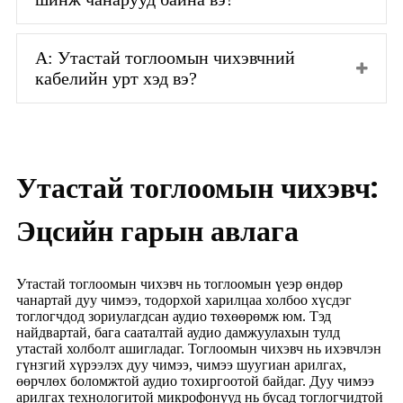
А: Утастай тоглоомын чихэвчний
кабелийн урт хэд вэ?
Утастай тоглоомын чихэвч:
Эцсийн гарын авлага
Утастай тоглоомын чихэвч нь тоглоомын үеэр өндөр
чанартай дуу чимээ, тодорхой харилцаа холбоо хүсдэг
тоглогчдод зориулагдсан аудио төхөөрөмж юм. Тэд
найдвартай, бага сааталтай аудио дамжуулахын тулд
утастай холболт ашигладаг. Тоглоомын чихэвч нь ихэвчлэн
гүнзгий хүрээлэх дуу чимээ, чимээ шуугиан арилгах,
өөрчлөх боломжтой аудио тохиргоотой байдаг. Дуу чимээ
арилгах технологитой микрофонууд нь бусад тоглогчидтой