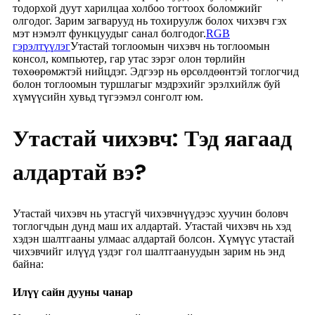
тодорхой дуут харилцаа холбоо тогтоох боломжийг
олгодог. Зарим загварууд нь тохируулж болох чихэвч гэх
мэт нэмэлт функцуудыг санал болгодог.
RGB
гэрэлтүүлэг
Утастай тоглоомын чихэвч нь тоглоомын
консол, компьютер, гар утас зэрэг олон төрлийн
төхөөрөмжтэй нийцдэг. Эдгээр нь өрсөлдөөнтэй тоглогчид
болон тоглоомын туршлагыг мэдрэхийг эрэлхийлж буй
хүмүүсийн хувьд түгээмэл сонголт юм.
Утастай чихэвч: Тэд яагаад
алдартай вэ?
Утастай чихэвч нь утасгүй чихэвчнүүдээс хуучин боловч
тоглогчдын дунд маш их алдартай. Утастай чихэвч нь хэд
хэдэн шалтгааны улмаас алдартай болсон. Хүмүүс утастай
чихэвчийг илүүд үздэг гол шалтгаануудын зарим нь энд
байна:
Илүү сайн дууны чанар