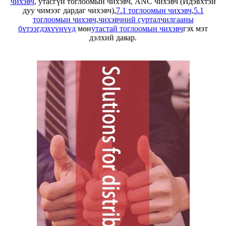
чихэвч
, утасгүй тоглоомын чихэвч, ANC чихэвч (Идэвхтэй
дуу чимээг дардаг чихэвч),
7.1 тоглоомын чихэвч
,
5.1
тоглоомын чихэвч
,
чихэвчний сурталчилгааны
бүтээгдэхүүнүүд
мөн
утастай тоглоомын чихэвч
гэх мэт
дэлхий даяар.