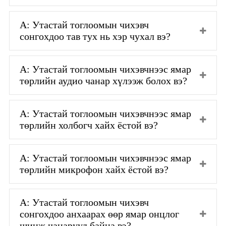
А: Утастай тоглоомын чихэвч
сонгохдоо тав тух нь хэр чухал вэ?
А: Утастай тоглоомын чихэвчнээс ямар
төрлийн аудио чанар хүлээж болох вэ?
А: Утастай тоглоомын чихэвчнээс ямар
төрлийн холбогч хайх ёстой вэ?
А: Утастай тоглоомын чихэвчнээс ямар
төрлийн микрофон хайх ёстой вэ?
А: Утастай тоглоомын чихэвч
сонгохдоо анхаарах өөр ямар онцлог
шинж чанарууд байна вэ?