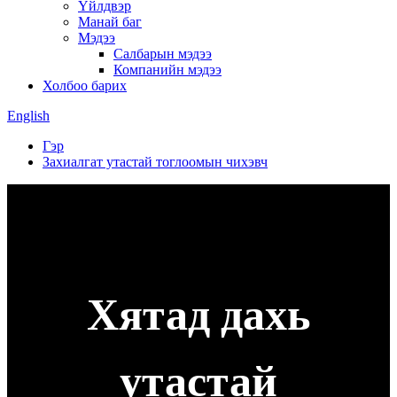
Үйлдвэр
Манай баг
Мэдээ
Салбарын мэдээ
Компанийн мэдээ
Холбоо барих
English
Гэр
Захиалгат утастай тоглоомын чихэвч
Хятад дахь
утастай