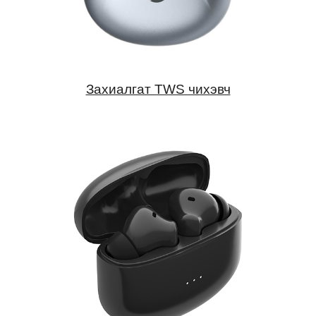
Захиалгат TWS чихэвч