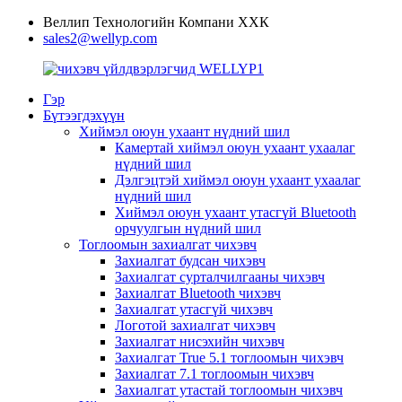
Веллип Технологийн Компани ХХК
sales2@wellyp.com
Гэр
Бүтээгдэхүүн
Хиймэл оюун ухаант нүдний шил
Камертай хиймэл оюун ухаант ухаалаг
нүдний шил
Дэлгэцтэй хиймэл оюун ухаант ухаалаг
нүдний шил
Хиймэл оюун ухаант утасгүй Bluetooth
орчуулгын нүдний шил
Тоглоомын захиалгат чихэвч
Захиалгат будсан чихэвч
Захиалгат сурталчилгааны чихэвч
Захиалгат Bluetooth чихэвч
Захиалгат утасгүй чихэвч
Логотой захиалгат чихэвч
Захиалгат нисэхийн чихэвч
Захиалгат True 5.1 тоглоомын чихэвч
Захиалгат 7.1 тоглоомын чихэвч
Захиалгат утастай тоглоомын чихэвч