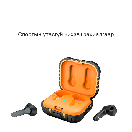
Спортын утасгүй чихэвч захиалгаар