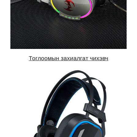
Тоглоомын захиалгат чихэвч