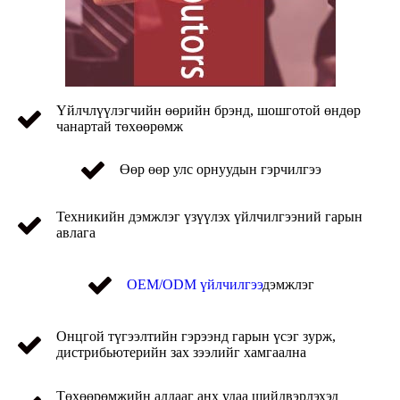
Үйлчлүүлэгчийн өөрийн брэнд, шошготой өндөр
чанартай төхөөрөмж
Өөр өөр улс орнуудын гэрчилгээ
Техникийн дэмжлэг үзүүлэх үйлчилгээний гарын
авлага
OEM/ODM үйлчилгээ
дэмжлэг
Онцгой түгээлтийн гэрээнд гарын үсэг зурж,
дистрибьютерийн зах зээлийг хамгаална
Төхөөрөмжийн алдааг анх удаа шийдвэрлэхэд