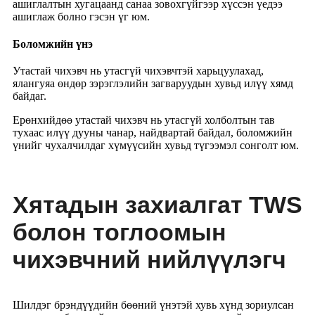
ашиглалтын хугацаанд санаа зовохгүйгээр хүссэн үедээ
ашиглаж болно гэсэн үг юм.
Боломжийн үнэ
Утастай чихэвч нь утасгүй чихэвчтэй харьцуулахад,
ялангуяа өндөр зэрэглэлийн загваруудын хувьд илүү хямд
байдаг.
Ерөнхийдөө утастай чихэвч нь утасгүй холболтын тав
тухаас илүү дууны чанар, найдвартай байдал, боломжийн
үнийг чухалчилдаг хүмүүсийн хувьд түгээмэл сонголт юм.
Хятадын захиалгат TWS
болон тоглоомын
чихэвчний нийлүүлэгч
Шилдэг брэндүүдийн бөөний үнэтэй хувь хүнд зориулсан