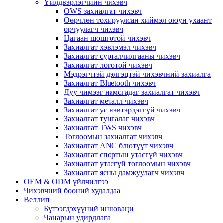
Үйлдвэрлэгчийн чихэвч
OWS захиалгат чихэвч
Өөрчлөн тохируулсан хиймэл оюун ухаант
орчуулагч чихэвч
Цагаан шошготой чихэвч
Захиалгат хэвлэмэл чихэвч
Захиалгат сурталчилгааны чихэвч
Захиалгат логотой чихэвч
Мэдрэгчтэй дэлгэцтэй чихэвчний захиалга
Захиалгат Bluetooth чихэвч
Дуу чимээг намсгадаг захиалгат чихэвч
Захиалгат металл чихэвч
Захиалгат ус нэвтэрдэггүй чихэвч
Захиалгат тунгалаг чихэвч
Захиалгат TWS чихэвч
Тоглоомын захиалгат чихэвч
Захиалгат ANC блютүүт чихэвч
Захиалгат спортын утасгүй чихэвч
Захиалгат утасгүй тоглоомын чихэвч
Захиалгат ясны дамжуулагч чихэвч
OEM & ODM үйлчилгээ
Чихэвчний бөөний худалдаа
Веллип
Бүтээгдэхүүний инноваци
Чанарын удирдлага