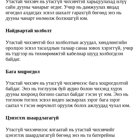
Утастай чихэвч нь утасгүй чихэвчтэй харьцуулахад илүү
сайн дууны чанарыг өгдөг. Учир нь дамжуулах явцад
өгөгдөл алдагдах эсвэл шахалт гарахгүй бөгөөд энэ нь
дууны чанарт нөлөөлж болзошгүй юм.
Найдвартай холболт
Утастай чихэвчтэй бол холболтын асуудал, хөндлөнгийн
оролцоо эсвэл тасалдлын талаар санаа зовох хэрэггүй, учир
нь тэдгээр нь төхөөрөмжтэй кабелиар шууд холбогдсон
байдаг.
Бага хоцрогдол
Утастай чихэвч нь утасгүй чихэвчнээс бага хоцрогдолтой
байдаг. Энэ нь тоглуулж буй аудио болон чихэнд хүрэх
дууны хооронд богино саатал байдаг гэсэн үг юм. Энэ нь
тоглоом тоглох эсвэл видео засварлах зэрэг бага зэрэг
саатал ч гэсэн өөрчлөлт оруулж болох ажлуудад чухал юм.
Цэнэглэх шаардлагагүй
Утасгүй чихэвчнээс ялгаатай нь утастай чихэвчийг
цэнэглэх шаардлагагүй бөгөөд энэ нь та батерейны