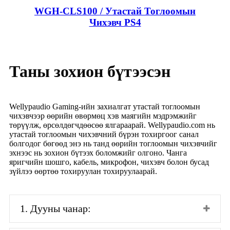
WGH-CLS100 / Утастай Тоглоомын
Чихэвч PS4
Таны зохион бүтээсэн
Wellypaudio Gaming-ийн захиалгат утастай тоглоомын
чихэвчээр өөрийн өвөрмөц хэв маягийн мэдрэмжийг
төрүүлж, өрсөлдөгчдөөсөө ялгараарай. Wellypaudio.com нь
утастай тоглоомын чихэвчний бүрэн тохиргоог санал
болгодог бөгөөд энэ нь танд өөрийн тоглоомын чихэвчийг
эхнээс нь зохион бүтээх боломжийг олгоно. Чанга
яригчийн шошго, кабель, микрофон, чихэвч болон бусад
зүйлээ өөртөө тохируулан тохируулаарай.
1. Дууны чанар: