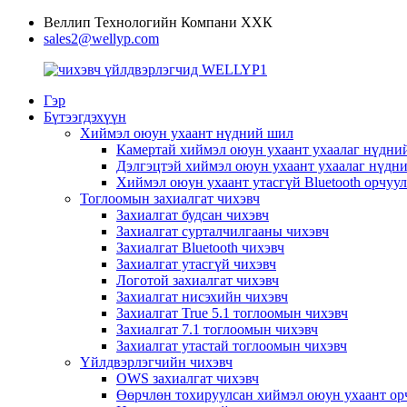
Веллип Технологийн Компани ХХК
sales2@wellyp.com
Гэр
Бүтээгдэхүүн
Хиймэл оюун ухаант нүдний шил
Камертай хиймэл оюун ухаант ухаалаг нүдни
Дэлгэцтэй хиймэл оюун ухаант ухаалаг нүдн
Хиймэл оюун ухаант утасгүй Bluetooth орчу
Тоглоомын захиалгат чихэвч
Захиалгат будсан чихэвч
Захиалгат сурталчилгааны чихэвч
Захиалгат Bluetooth чихэвч
Захиалгат утасгүй чихэвч
Логотой захиалгат чихэвч
Захиалгат нисэхийн чихэвч
Захиалгат True 5.1 тоглоомын чихэвч
Захиалгат 7.1 тоглоомын чихэвч
Захиалгат утастай тоглоомын чихэвч
Үйлдвэрлэгчийн чихэвч
OWS захиалгат чихэвч
Өөрчлөн тохируулсан хиймэл оюун ухаант ор