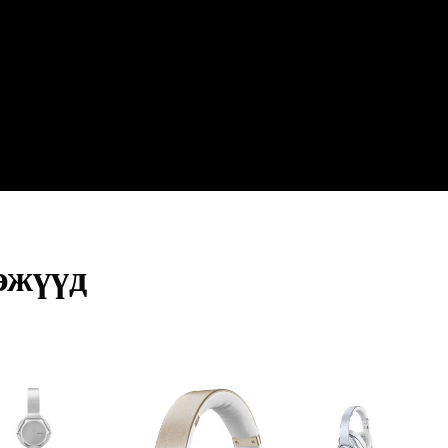
эжүүд