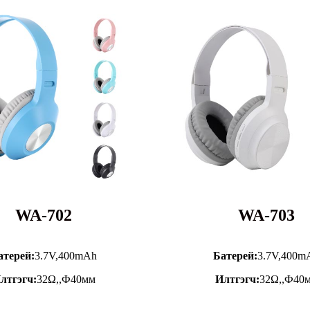
WA-702
WA-703
атерей:
3.7V,
400mAh
Батерей:
3.7V,
400m
лтгэгч:
32Ω,,Ф40мм
Илтгэгч:
32Ω,,Ф40