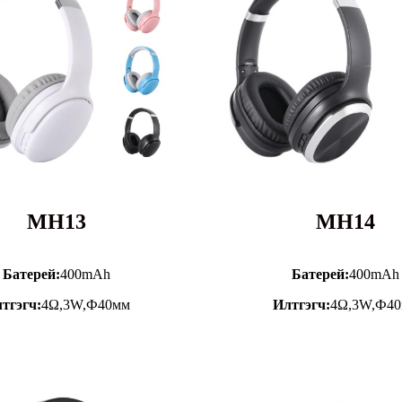
MH13
MH14
Батерей:
400mAh
Батерей:
400mAh
тгэгч:
4Ω,3W,Ф40мм
Илтгэгч:
4Ω,3W,Ф4