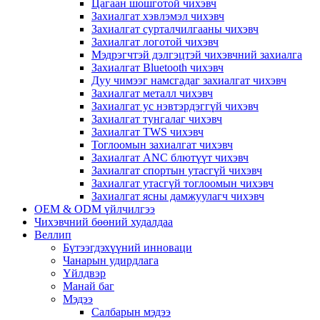
Цагаан шошготой чихэвч
Захиалгат хэвлэмэл чихэвч
Захиалгат сурталчилгааны чихэвч
Захиалгат логотой чихэвч
Мэдрэгчтэй дэлгэцтэй чихэвчний захиалга
Захиалгат Bluetooth чихэвч
Дуу чимээг намсгадаг захиалгат чихэвч
Захиалгат металл чихэвч
Захиалгат ус нэвтэрдэггүй чихэвч
Захиалгат тунгалаг чихэвч
Захиалгат TWS чихэвч
Тоглоомын захиалгат чихэвч
Захиалгат ANC блютүүт чихэвч
Захиалгат спортын утасгүй чихэвч
Захиалгат утасгүй тоглоомын чихэвч
Захиалгат ясны дамжуулагч чихэвч
OEM & ODM үйлчилгээ
Чихэвчний бөөний худалдаа
Веллип
Бүтээгдэхүүний инноваци
Чанарын удирдлага
Үйлдвэр
Манай баг
Мэдээ
Салбарын мэдээ