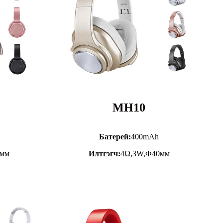
MH10
Батерей:
400mAh
0мм
Илтгэгч:
4Ω,3W,Ф40мм