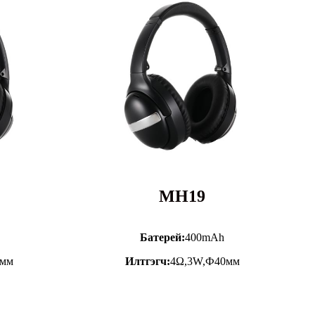
MH19
Батерей:
400mAh
0мм
Илтгэгч:
4Ω,3W,Ф40мм