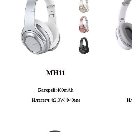
MH11
Батерей:
400mAh
Илтгэгч:
4Ω,3W,Ф40мм
Ил