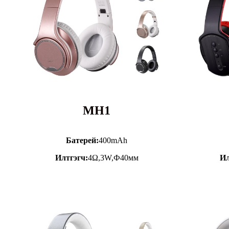
MH1
Батерей:
400mAh
Илтгэгч:
4Ω,3W,Ф40мм
Ил