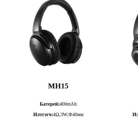
MH15
Батерей:
400mAh
Илтгэгч:
4Ω,3W,Ф40мм
Ил