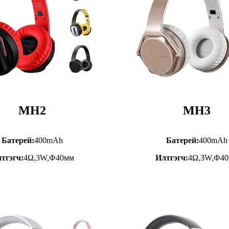
MH2
MH3
Батерей:
400mAh
Батерей:
400mAh
тгэгч:
4Ω,3W,Ф40мм
Илтгэгч:
4Ω,3W,Ф4