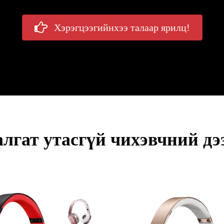
Хэрэгцээгийнхээ талаар ярилц!
алгат утасгүй чихэвчний дэ