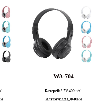
WA-704
Ah
Батерей:
3.7V,
400mAh
мм
Илтгэгч:
32Ω,,Ф40мм