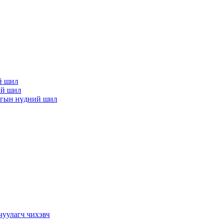
й шил
ий шил
улгын нүдний шил
чуулагч чихэвч