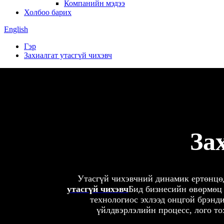
Компанийн мэдээ
Холбоо барих
English
Гэр
Захиалгат утасгүй чихэвч
За
Утасгүй чихэвчний динамик ертөнцөд
утасгүй чихэвч
Бид бизнесийн өвөрмөц 
технологиос эхлээд онцгой брэнди
үйлдвэрлэлийн процесс, лого то