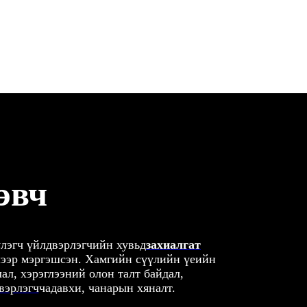
эвч
үлэгч үйлдвэрлэгчийн хувьд
захиалгат
лээр мэргэшсэн. Хамгийн сүүлийн үеийн
ал, хэрэглээний олон талт байдал,
вэрлэгч
чадавхи, чанарын хяналт.