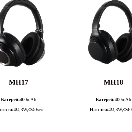
MH17
MH18
Батерей:
400mAh
Батерей:
400mAh
тгэгч:
4Ω,3W,Ф40мм
Илтгэгч:
4Ω,3W,Ф4