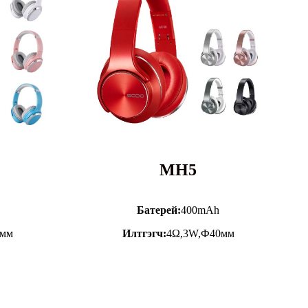
MH5
Батерей:
400mAh
0мм
Илтгэгч:
4Ω,3W,Ф40мм