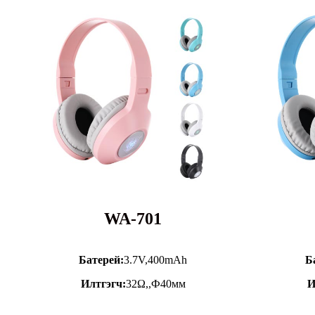
WA-701
Батерей:
3.7V,
400mAh
Б
Илтгэгч:
32Ω,,Ф40мм
И