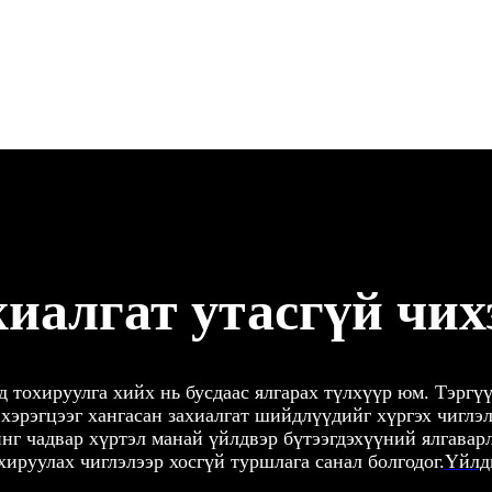
хиалгат утасгүй чих
 тохируулга хийх нь бусдаас ялгарах түлхүүр юм. Тэргү
хэрэгцээг хангасан захиалгат шийдлүүдийг хүргэх чиглэ
нг чадвар хүртэл манай үйлдвэр бүтээгдэхүүний ялгаварл
хируулах чиглэлээр хосгүй туршлага санал болгодог.
Үйлд