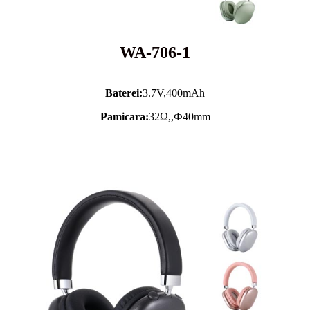
WA-706-1
Baterei:
3.7V,
400mAh
Pamicara:
32Ω,,Ф40mm