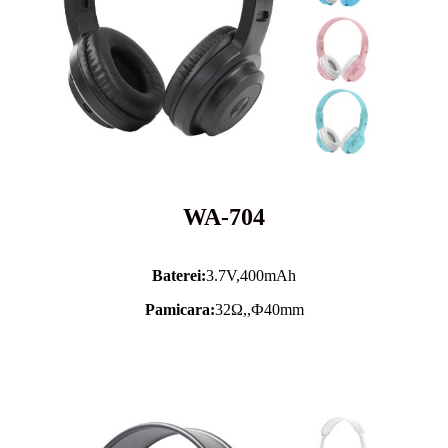
WA-704
Baterei:
3.7V,
400mAh
Pamicara:
32Ω,,Ф40mm