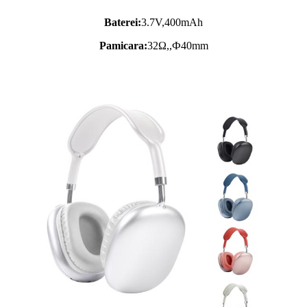
Baterei:
3.7V,
400mAh
Pamicara:
32Ω,,Ф40mm