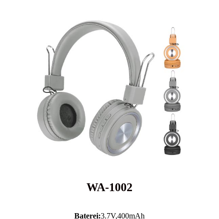
WA-1002
Baterei:
3.7V,
400mAh