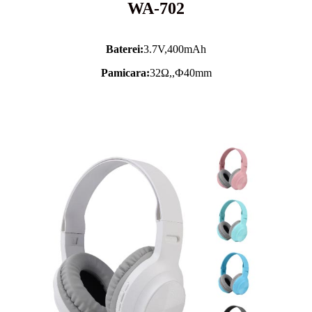
WA-702
Baterei:
3.7V,
400mAh
Pamicara:
32Ω,,Ф40mm