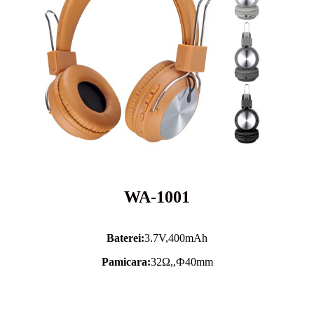
WA-1001
Baterei:
3.7V,
400mAh
Pamicara:
32Ω,,Ф40mm