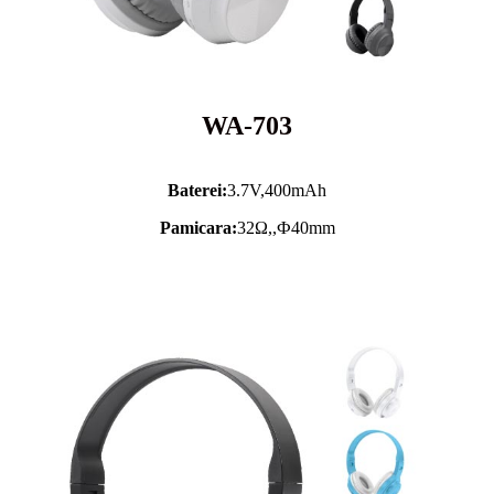
WA-703
Baterei:
3.7V,
400mAh
Pamicara:
32Ω,,Ф40mm