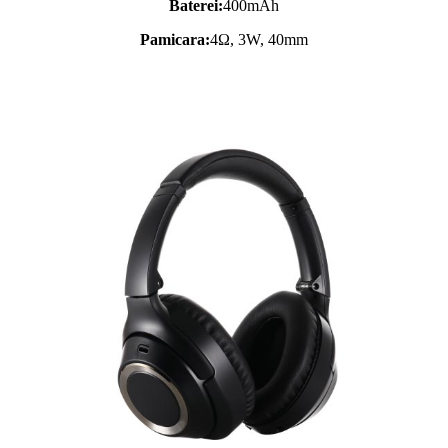
Baterei:
400mAh
Pamicara:
4Ω, 3W, 40mm