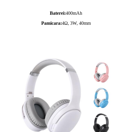
Baterei:
400mAh
Pamicara:
4Ω, 3W, 40mm