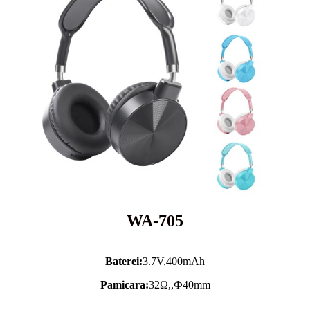
WA-705
Baterei:
3.7V,
400mAh
Pamicara:
32Ω,,Ф40mm