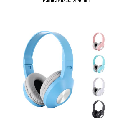
Pamicara:
32Ω,,Ф40mm