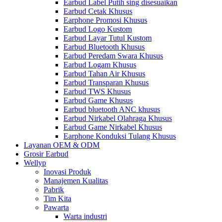
Earbud Label Putih sing disesuaikan
Earbud Cetak Khusus
Earphone Promosi Khusus
Earbud Logo Kustom
Earbud Layar Tutul Kustom
Earbud Bluetooth Khusus
Earbud Peredam Swara Khusus
Earbud Logam Khusus
Earbud Tahan Air Khusus
Earbud Transparan Khusus
Earbud TWS Khusus
Earbud Game Khusus
Earbud bluetooth ANC khusus
Earbud Nirkabel Olahraga Khusus
Earbud Game Nirkabel Khusus
Earphone Konduksi Tulang Khusus
Layanan OEM & ODM
Grosir Earbud
Wellyp
Inovasi Produk
Manajemen Kualitas
Pabrik
Tim Kita
Pawarta
Warta industri