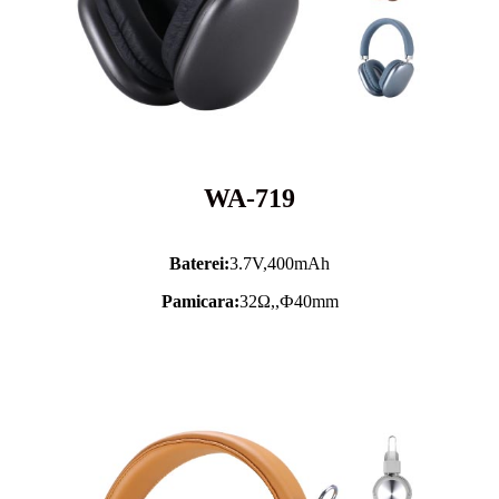
WA-719
Baterei:
3.7V,
400mAh
Pamicara:
32Ω,,Ф40mm