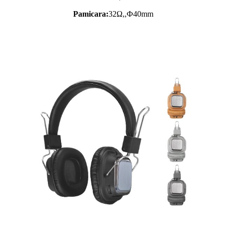
Pamicara:
32Ω,,Ф40mm