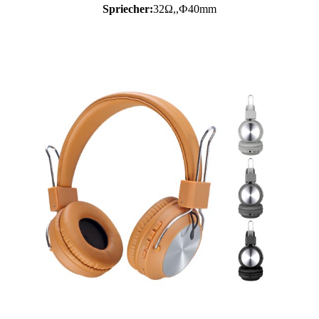
Spriecher:
32Ω,,Ф40mm