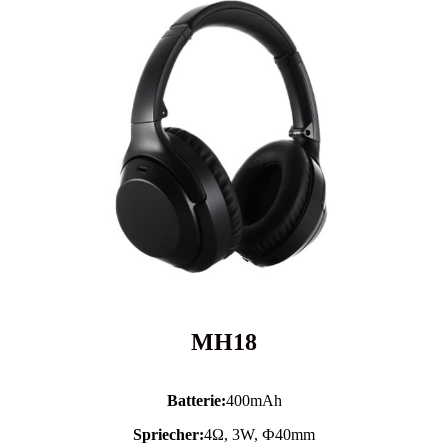
MH18
Batterie:
400mAh
Spriecher:
4Ω, 3W, Ф40mm