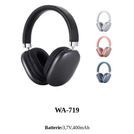
WA-719
Batterie:
3,7V,
400mAh