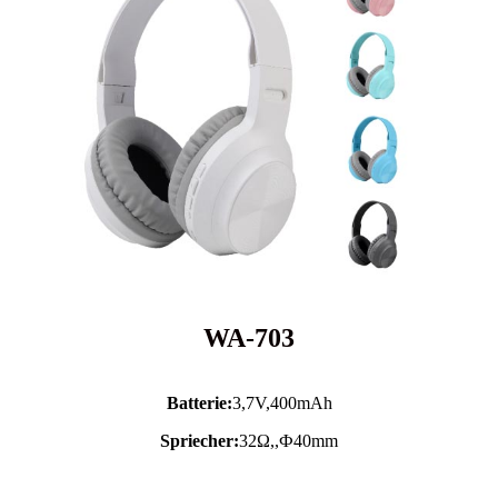
WA-703
Batterie:
3,7V,
400mAh
Spriecher:
32Ω,,Ф40mm