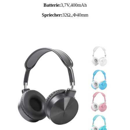
Batterie:
3,7V,
400mAh
Spriecher:
32Ω,,Ф40mm