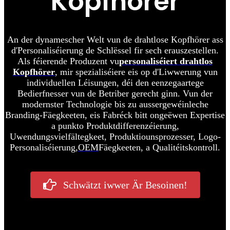
Kopfhörer
An der dynamescher Welt vun de drahtlose Kopfhörer ass
d'Personaliséierung de Schlëssel fir sech erauszestellen.
Als féierende Produzent vu
personaliséiert drahtlos
Kopfhörer
, mir spezialiséiere eis op d'Liwwerung vun
individuellen Léisungen, déi den eenzegaartege
Bedierfnesser vun de Betriber gerecht ginn. Vun der
modernster Technologie bis zu aussergewéinleche
Branding-Fäegkeeten, eis Fabréck bitt ongeëwen Expertise
a punkto Produktdifferenzéierung,
Uwendungsvielfältegkeet, Produktiounsprozesser, Logo-
Personaliséierung,
OEM
Fäegkeeten, a Qualitéitskontroll.
Schwätzt iwwer Är Besoinen!