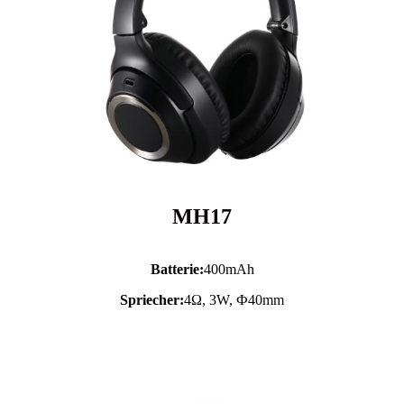
MH17
Batterie:
400mAh
Spriecher:
4Ω, 3W, Ф40mm