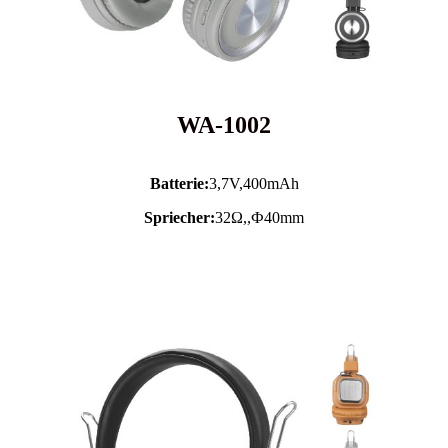
WA-1002
Batterie:
3,7V,
400mAh
Spriecher:
32Ω,,Ф40mm