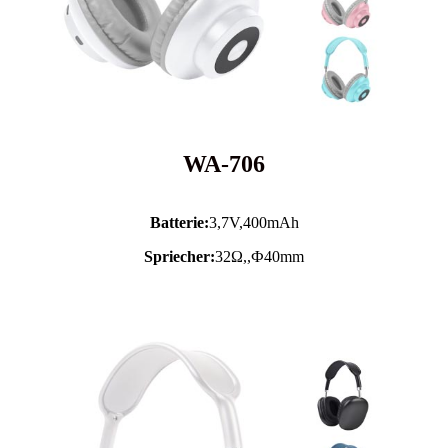
WA-706
Batterie:
3,7V,
400mAh
Spriecher:
32Ω,,Ф40mm