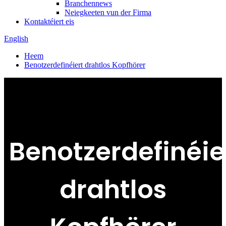
Branchennews
Neiegkeeten vun der Firma
Kontaktéiert eis
English
Heem
Benotzerdefinéiert drahtlos Kopfhörer
Benotzerdefinéie
drahtlos