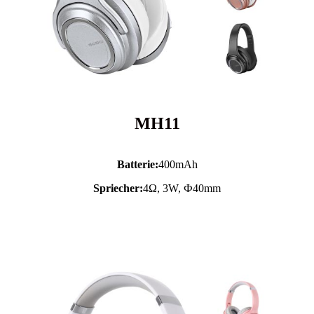
MH11
Batterie:
400mAh
Spriecher:
4Ω, 3W, Ф40mm