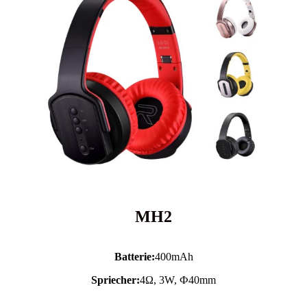
MH2
Batterie:
400mAh
Spriecher:
4Ω, 3W, Ф40mm