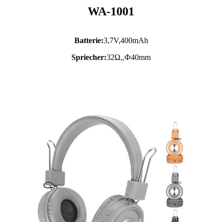
WA-1001
Batterie:
3,7V,
400mAh
Spriecher:
32Ω,,Ф40mm