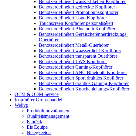
Benotzerdefinéiert wäiss Etiketten-Kopfhörer
Benotzerdefinéiert gedréckte Kopfhörer
Benotzerdefinéiert Promotiounskopfhörer
Benotzerdefinéiert Logo Kopfhörer
Touchscreen-Kopfhörer personaliséiert
Benotzerdefinéiert Bluetooth Kopfhörer
Benotzerdefinéiert Geräischerënnerdréckungs-
Ouerhörer
Benotzerdefinéiert Metall-Ouerhörer
Benotzerdefinéiert waasserdicht Kopfhörer
Benotzerdefinéiert transparent Ouerhörer
Benotzerdefinéiert TWS Kopfhörer
Benotzerdefinéiert Gaming-Kopfhörer
Benotzerdefinéiert ANC Bluetooth Kopfhörer
Benotzerdefinéiert Sport drahtlos Kopfhörer
Benotzerdefinéiert drahtlos Gaming-Kopfhörer
Benotzerdefinéiert Knochenleitungs-Kopfhörer
OEM & ODM Service
Kopfhörer Grousshandel
Wellyp
Produktinnovatiounen
Qualitéitsmanagement
Fabréck
Eis Equipe
Neiegkeeten