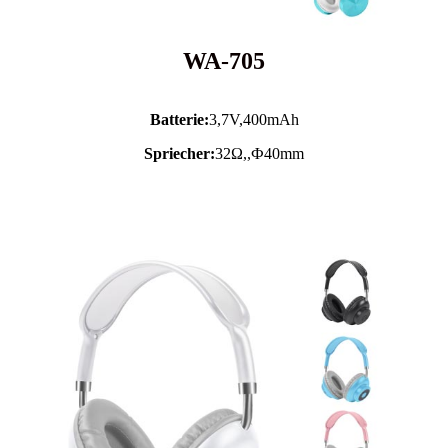
WA-705
Batterie:
3,7V,
400mAh
Spriecher:
32Ω,,Ф40mm