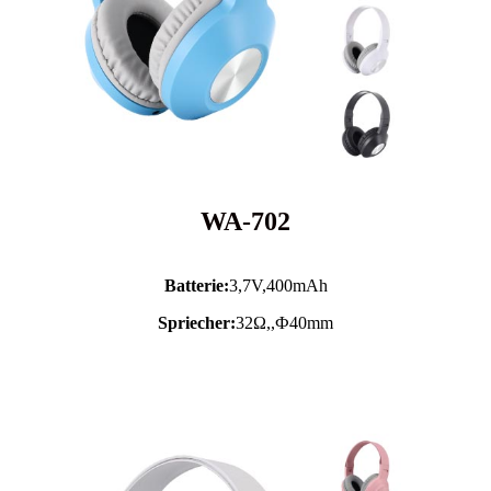
WA-702
Batterie:
3,7V,
400mAh
Spriecher:
32Ω,,Ф40mm