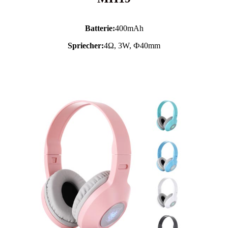
Batterie:
400mAh
Spriecher:
4Ω, 3W, Ф40mm