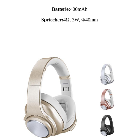
Batterie:
400mAh
Spriecher:
4Ω, 3W, Ф40mm