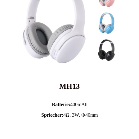
MH13
Batterie:
400mAh
Spriecher:
4Ω, 3W, Ф40mm