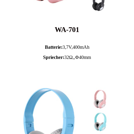
WA-701
Batterie:
3,7V,
400mAh
Spriecher:
32Ω,,Ф40mm