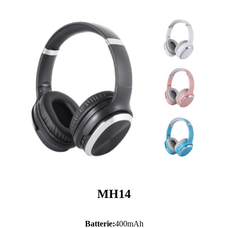
MH14
Batterie:
400mAh