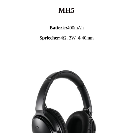
MH5
Batterie:
400mAh
Spriecher:
4Ω, 3W, Ф40mm