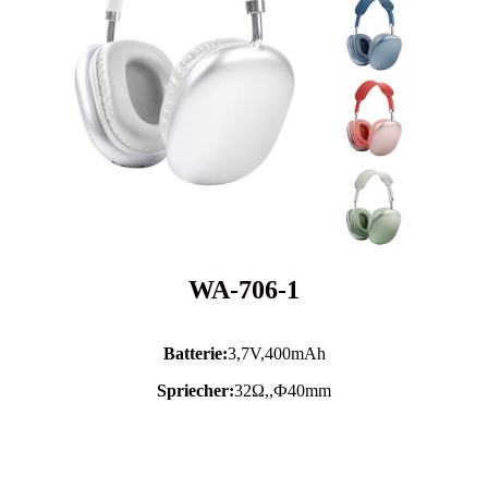
WA-706-1
Batterie:
3,7V,
400mAh
Spriecher:
32Ω,,Ф40mm