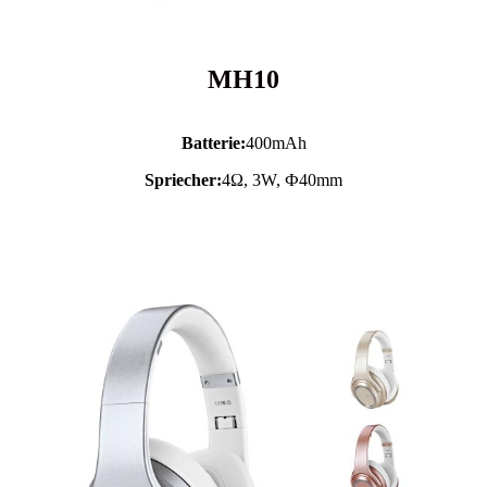
MH10
Batterie:
400mAh
Spriecher:
4Ω, 3W, Ф40mm