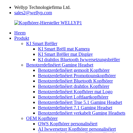
Wellyp Technologiefirma Ltd.
sales2@wellyp.com
Heem
Produkt
KI Smart Brëller
KI Smart Brëll mat Kamera
KI Smart Brëller mat Display
KI drahtlos Bluetooth Iwwersetzungsbrëller
Benotzerdefinéiert Gaming Headset
Benotzerdefinéiert gemoolt Kopfhörer
Benotzerdefinéiert Promotiounskopfhörer
Benotzerdefinéiert Bluetooth Kopfhörer
Benotzerdefinéiert drahtlos Kopfhörer
Benotzerdefinéiert Kopfhörer mat Logo
Benotzerdefinéiert Loftfaartkopfhörer
Benotzerdefinéiert True 5.1 Gaming Headset
Benotzerdefinéiert 7.1 Gaming Headset
Benotzerdefinéiert verkabelt Gaming Headsets
OEM Kopfhörer
OWS Kopfhörer personaliséiert
AI Iwwersetzer Kopfhörer personaliséiert