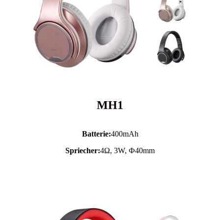
MH1
Batterie:
400mAh
Spriecher:
4Ω, 3W, Ф40mm