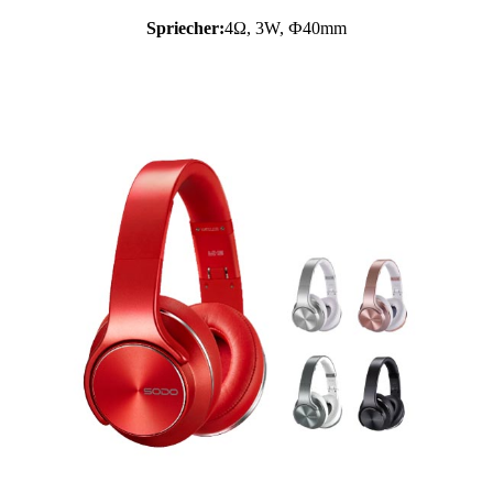
Spriecher:
4Ω, 3W, Ф40mm