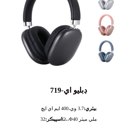
ڊبليو اي-719
بيٽري:
3.7 وي،
400 ايم اي ايڇ
32Ω،،Ф40 ملي ميٽر
اسپيڪر: