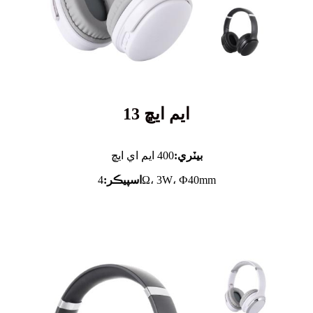
ايم ايڇ 13
بيٽري:
400 ايم اي ايڇ
4Ω، 3W، Ф40mm
اسپيڪر: