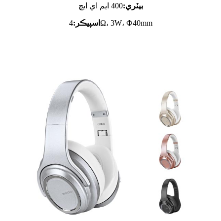
بيٽري:
400 ايم اي ايڇ
4Ω، 3W، Ф40mm
اسپيڪر: