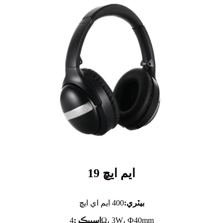
ايم ايڇ 19
بيٽري:
400 ايم اي ايڇ
4Ω، 3W، Ф40mm
اسپيڪر: