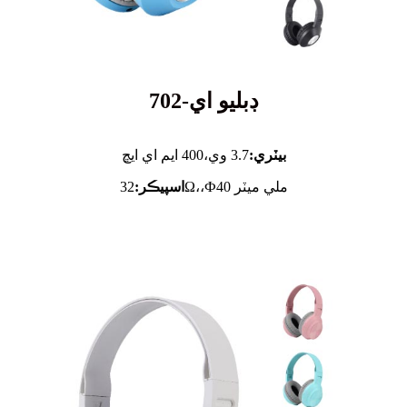
ڊبليو اي-702
بيٽري:
3.7 وي،
400 ايم اي ايڇ
32Ω،،Ф40 ملي ميٽر
اسپيڪر: