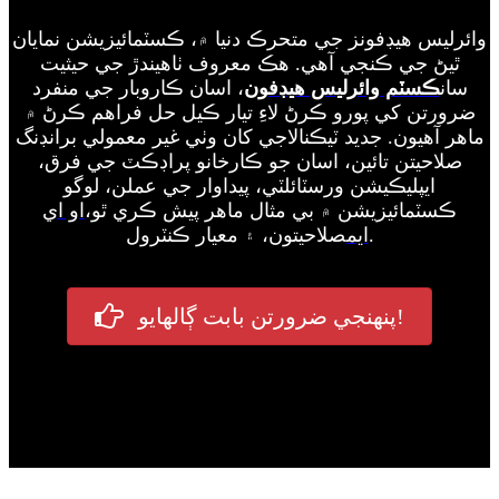
وائرليس هيڊفونز جي متحرڪ دنيا ۾، ڪسٽمائيزيشن نمايان
ٿيڻ جي ڪنجي آهي. هڪ معروف ٺاهيندڙ جي حيثيت
سان
ڪسٽم وائرليس هيڊفون
، اسان ڪاروبار جي منفرد
ضرورتن کي پورو ڪرڻ لاءِ تيار ڪيل حل فراهم ڪرڻ ۾
ماهر آهيون. جديد ٽيڪنالاجي کان وٺي غير معمولي برانڊنگ
صلاحيتن تائين، اسان جو ڪارخانو پراڊڪٽ جي فرق،
ايپليڪيشن ورسٽائلٽي، پيداوار جي عملن، لوگو
ڪسٽمائيزيشن ۾ بي مثال ماهر پيش ڪري ٿو،
او اي
صلاحيتون، ۽ معيار ڪنٽرول.
ايم
پنهنجي ضرورتن بابت ڳالهايو!