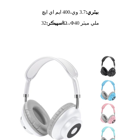
بيٽري:
3.7 وي،
400 ايم اي ايڇ
32Ω،،Ф40 ملي ميٽر
اسپيڪر: