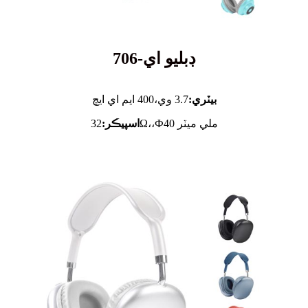
ڊبليو اي-706
بيٽري:
3.7 وي،
400 ايم اي ايڇ
32Ω،،Ф40 ملي ميٽر
اسپيڪر: