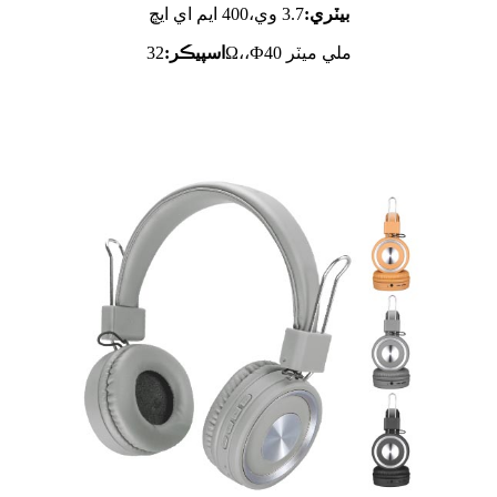
بيٽري:
3.7 وي،
400 ايم اي ايڇ
32Ω،،Ф40 ملي ميٽر
اسپيڪر: