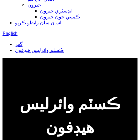
خبرون
انڊسٽري خبرون
ڪمپني جون خبرون
اسان سان رابطو ڪريو
English
گھر
ڪسٽم وائرليس هيڊفون
ڪسٽم وائرليس
هيڊفون