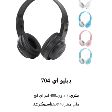
ڊبليو اي-704
بيٽري:
3.7 وي،
400 ايم اي ايڇ
32Ω،،Ф40 ملي ميٽر
اسپيڪر: