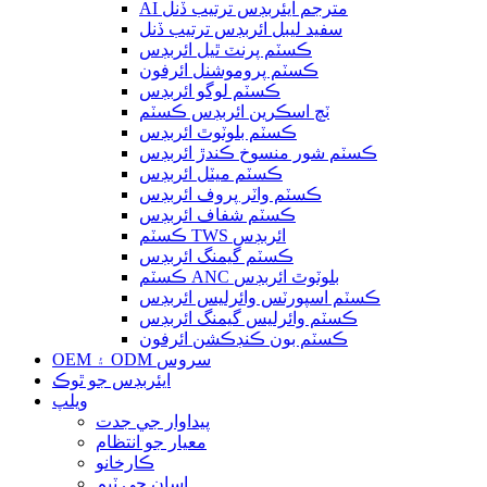
AI مترجم ايئربڊس ترتيب ڏنل
سفيد ليبل ائربڊس ترتيب ڏنل
ڪسٽم پرنٽ ٿيل ائربڊس
ڪسٽم پروموشنل ائرفون
ڪسٽم لوگو ائربڊس
ٽچ اسڪرين ائربڊس ڪسٽم
ڪسٽم بلوٽوٿ ائربڊس
ڪسٽم شور منسوخ ڪندڙ ائربڊس
ڪسٽم ميٽل ائربڊس
ڪسٽم واٽر پروف ائربڊس
ڪسٽم شفاف ائربڊس
ڪسٽم TWS ائربڊس
ڪسٽم گيمنگ ائربڊس
ڪسٽم ANC بلوٽوٿ ائربڊس
ڪسٽم اسپورٽس وائرليس ائربڊس
ڪسٽم وائرليس گيمنگ ائربڊس
ڪسٽم بون ڪنڊڪشن ائرفون
OEM ۽ ODM سروس
ايئربڊس جو ٿوڪ
ويلپ
پيداوار جي جدت
معيار جو انتظام
ڪارخانو
اسان جي ٽيم