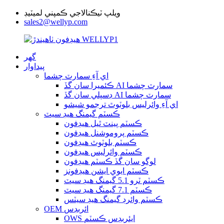
ويلپ ٽيڪنالاجي ڪمپني لميٽيڊ
sales2@wellyp.com
گھر
پيداوار
اي آءِ سمارٽ چشما
ڪئميرا سان گڏ AI سمارٽ چشما
ڊسپلي سان گڏ AI سمارٽ چشما
اي آءِ وائرليس بلوٽوٿ ترجمو شيشو
ڪسٽم گيمنگ هيڊ سيٽ
ڪسٽم پينٽ ٿيل هيڊفون
ڪسٽم پروموشنل هيڊفون
ڪسٽم بلوٽوٿ هيڊفون
ڪسٽم وائرليس هيڊفون
لوگو سان گڏ ڪسٽم هيڊفون
ڪسٽم ايوي ايشن هيڊفونز
ڪسٽم ٽرو 5.1 گيمنگ هيڊ سيٽ
ڪسٽم 7.1 گيمنگ هيڊ سيٽ
ڪسٽم وائرڊ گيمنگ هيڊ سيٽس
OEM ائربڊس
OWS ايئربڊس ڪسٽم