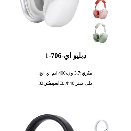
ڊبليو اي-706-1
بيٽري:
3.7 وي،
400 ايم اي ايڇ
32Ω،،Ф40 ملي ميٽر
اسپيڪر: