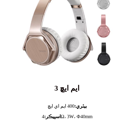
ايم ايڇ 3
بيٽري:
400 ايم اي ايڇ
4Ω، 3W، Ф40mm
اسپيڪر: