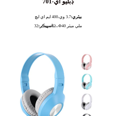
ڊبليو اي-701
بيٽري:
3.7 وي،
400 ايم اي ايڇ
32Ω،،Ф40 ملي ميٽر
اسپيڪر: