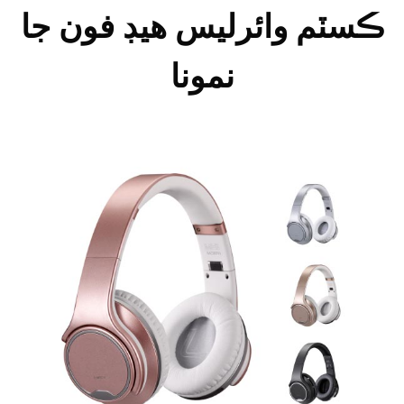
ڪسٽم وائرليس هيڊ فون جا
نمونا