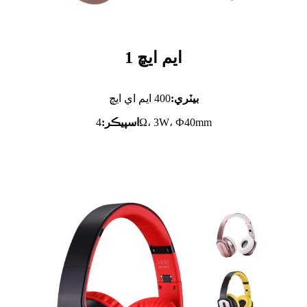
ايم ايڇ 1
بيٽري:
400 ايم اي ايڇ
4Ω، 3W، Ф40mm
اسپيڪر: