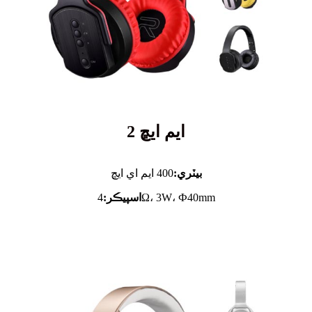
ايم ايڇ 2
بيٽري:
400 ايم اي ايڇ
4Ω، 3W، Ф40mm
اسپيڪر: