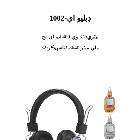
ڊبليو اي-1002
بيٽري:
3.7 وي،
400 ايم اي ايڇ
32Ω،،Ф40 ملي ميٽر
اسپيڪر: