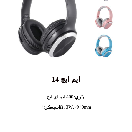
ايم ايڇ 14
بيٽري:
400 ايم اي ايڇ
4Ω، 3W، Ф40mm
اسپيڪر: