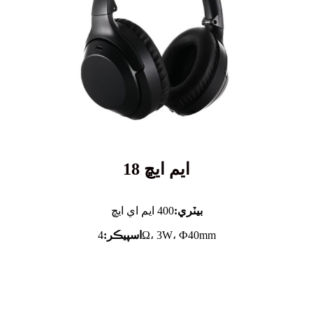
ايم ايڇ 18
بيٽري:
400 ايم اي ايڇ
4Ω، 3W، Ф40mm
اسپيڪر: