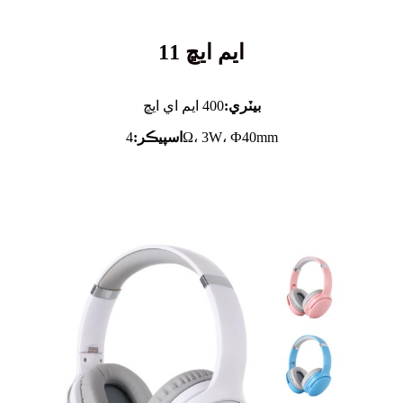
ايم ايڇ 11
بيٽري:
400 ايم اي ايڇ
4Ω، 3W، Ф40mm
اسپيڪر: