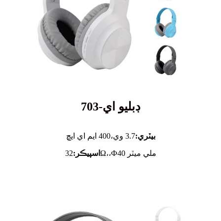
ڊبليو اي-703
بيٽري:
3.7 وي،
400 ايم اي ايڇ
32Ω،،Ф40 ملي ميٽر
اسپيڪر: