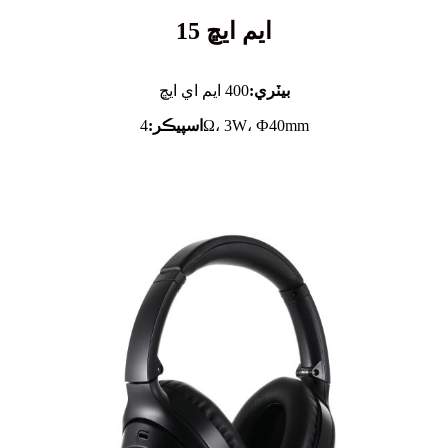
ايم ايڇ 15
بيٽري:
400 ايم اي ايڇ
4Ω، 3W، Ф40mm
اسپيڪر: