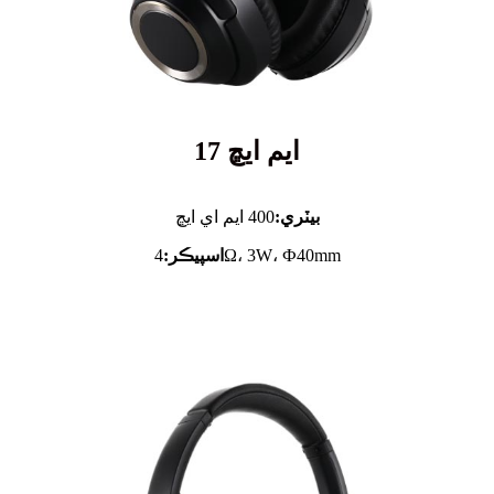
ايم ايڇ 17
بيٽري:
400 ايم اي ايڇ
4Ω، 3W، Ф40mm
اسپيڪر: