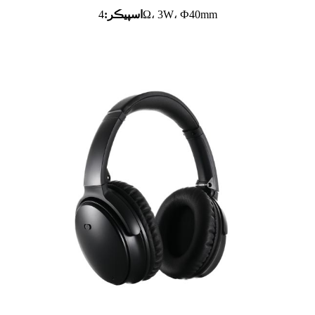
4Ω، 3W، Ф40mm
اسپيڪر: