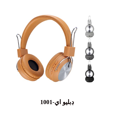
ڊبليو اي-1001