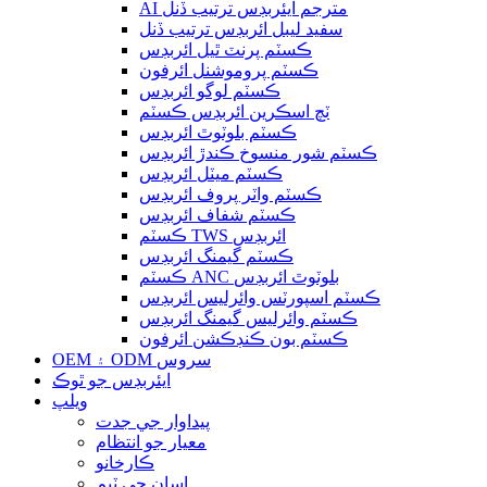
AI مترجم ايئربڊس ترتيب ڏنل
سفيد ليبل ائربڊس ترتيب ڏنل
ڪسٽم پرنٽ ٿيل ائربڊس
ڪسٽم پروموشنل ائرفون
ڪسٽم لوگو ائربڊس
ٽچ اسڪرين ائربڊس ڪسٽم
ڪسٽم بلوٽوٿ ائربڊس
ڪسٽم شور منسوخ ڪندڙ ائربڊس
ڪسٽم ميٽل ائربڊس
ڪسٽم واٽر پروف ائربڊس
ڪسٽم شفاف ائربڊس
ڪسٽم TWS ائربڊس
ڪسٽم گيمنگ ائربڊس
ڪسٽم ANC بلوٽوٿ ائربڊس
ڪسٽم اسپورٽس وائرليس ائربڊس
ڪسٽم وائرليس گيمنگ ائربڊس
ڪسٽم بون ڪنڊڪشن ائرفون
OEM ۽ ODM سروس
ايئربڊس جو ٿوڪ
ويلپ
پيداوار جي جدت
معيار جو انتظام
ڪارخانو
اسان جي ٽيم