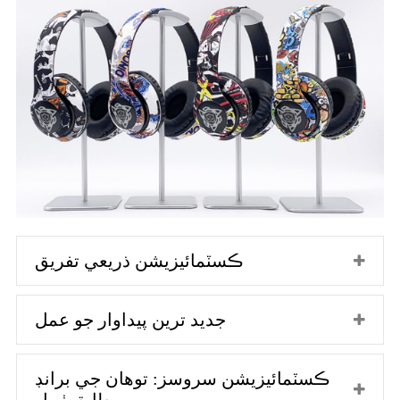
ڪسٽمائيزيشن ذريعي تفريق
جديد ترين پيداوار جو عمل
ڪسٽمائيزيشن سروسز: توهان جي برانڊ
مطابق ٺهيل