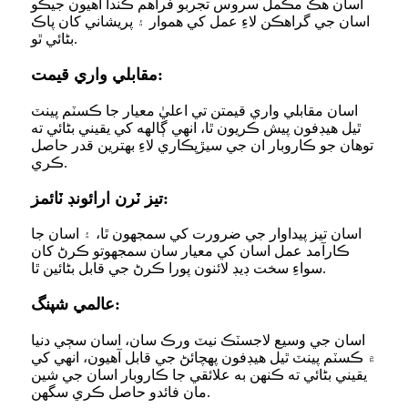
اسان هڪ مڪمل سروس تجربو فراهم ڪندا آهيون جيڪو
اسان جي گراهڪن لاءِ عمل کي هموار ۽ پريشاني کان پاڪ
بڻائي ٿو.
مقابلي واري قيمت:
اسان مقابلي واري قيمتن تي اعليٰ معيار جا ڪسٽم پينٽ
ٿيل هيڊفون پيش ڪريون ٿا، انهي ڳالهه کي يقيني بڻائي ته
توهان جو ڪاروبار ان جي سيڙپڪاري لاءِ بهترين قدر حاصل
ڪري.
تيز ٽرن ارائونڊ ٽائمز:
اسان تيز پيداوار جي ضرورت کي سمجهون ٿا، ۽ اسان جا
ڪارآمد عمل اسان کي معيار سان سمجهوتو ڪرڻ کان
سواءِ سخت ڊيڊ لائنون پورا ڪرڻ جي قابل بڻائين ٿا.
عالمي شپنگ:
اسان جي وسيع لاجسٽڪ نيٽ ورڪ سان، اسان سڄي دنيا
۾ ڪسٽم پينٽ ٿيل هيڊفون پهچائڻ جي قابل آهيون، انهي کي
يقيني بڻائي ته ڪنهن به علائقي جا ڪاروبار اسان جي شين
مان فائدو حاصل ڪري سگهن.