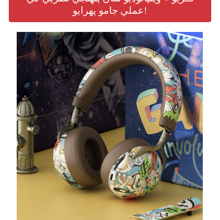
عملي جامو پهرايو!