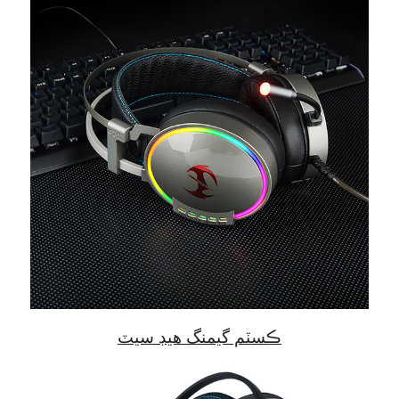
ڪسٽم گيمنگ هيڊ سيٽ