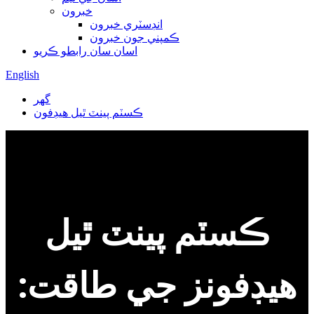
خبرون
انڊسٽري خبرون
ڪمپني جون خبرون
اسان سان رابطو ڪريو
English
گھر
ڪسٽم پينٽ ٿيل هيڊفون
ڪسٽم پينٽ ٿيل
هيڊفونز جي طاقت: