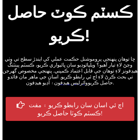
ڪسٽم ڪوٽ حاصل
ڪريو!
ڇا توهان پنهنجي پروموشنل حڪمت عملي کي ايندڙ سطح تي وٺي
وڃڻ لاءِ تيار آهيو؟ ويلپائوڊيو سان ڀائيواري ڪريو، ڪسٽم پينٽنگ
هيڊفونز لاءِ توهان جي قابل اعتماد ڪمپني. پنهنجي مخصوص گهرجن
تي بحث ڪرڻ لاءِ اڄ ئي رابطو ڪريو. اسان جي ماهر مان فائدو
۽ آڊيو هيڊفون.
حاصل ڪريو
وائرليس هيڊفون
اڄ ئي اسان سان رابطو ڪريو ۽ مفت
ڪسٽم ڪوٽا حاصل ڪريو!