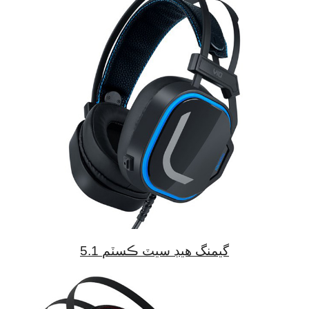
5.1 گيمنگ هيڊ سيٽ ڪسٽم