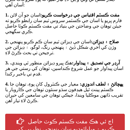
آسان آهي:
1. مفت ڪسٽم اقتباس جي درخواست ڪريو:
اسان جو آن لائن
فارم ڀريو يا اسان جي ڪسٽمر سروس ٽيم سان رابطو ڪريو ته
جيئن توهان جي وضاحتن جي بنياد تي مفت ڪسٽم ڪوٽا حاصل
ڪري سگهجي.
2. صلاح ۽ ڊيزائن:
اسان جي ڊيزائن ٽيم سان ڪم ڪريو پنھنجي
وژن کي آخري شڪل ڏيڻ ۽ پنھنجي رنگ، لوگو، ۽ ڊيزائن جي
ترجيحن تي بحث ڪرڻ لاءِ.
3. آرڊر جي تصديق ۽ پيداوار:
هڪ ڀيرو ڊيزائن منظور ٿي ويندي،
اسان پيداوار جو عمل شروع ڪنداسين، توهان کي رستي جي هر
قدم تي باخبر رکندا.
4. پهچائڻ ۽ لطف اندوزي:
معيار جي ڪنٽرول کان پوءِ، توهان جا
ڪسٽم پينٽ ٿيل هيڊفون سڌو سنئون توهان جي ڪاروبار يا
تقريب ڏانهن موڪليا ويندا، جيڪي توهان جي سامعين کي حيران
ڪرڻ لاءِ تيار آهن.
اڄ ئي هڪ مفت ڪسٽم ڪوٽ حاصل
ڪريو ۽ ويلپائوڊيو سان پنهنجي نظريي کي