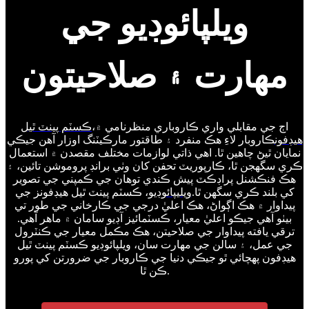
ويلپائوڊيو جي
مهارت ۽ صلاحيتون
اڄ جي مقابلي واري ڪاروباري منظرنامي ۾،
ڪسٽم پينٽ ٿيل
هيڊفون
ڪاروبار لاءِ هڪ منفرد ۽ طاقتور مارڪيٽنگ اوزار آهن جيڪي
نمايان ٿيڻ چاهين ٿا. اهي ذاتي لوازمات مختلف مقصدن ۾ استعمال
ڪري سگهجن ٿا، ڪارپوريٽ تحفن کان وٺي برانڊ پروموشن تائين، ۽
هڪ فنڪشنل پراڊڪٽ پيش ڪندي توهان جي ڪمپني جي تصوير
کي بلند ڪري سگهن ٿا.
ويليپائوڊيو
، ڪسٽم پينٽ ٿيل هيڊفونز جي
پيداوار ۾ هڪ اڳواڻ، هڪ اعليٰ درجي جي ڪارخاني جي طور تي
بيٺو آهي جيڪو اعليٰ معيار، ڪسٽمائيز آڊيو سامان ۾ ماهر آهي.
ترقي يافته پيداوار جي صلاحيتن، هڪ مڪمل معيار جي ڪنٽرول
جي عمل، ۽ سالن جي مهارت سان، ويلپائوڊيو ڪسٽم پينٽ ٿيل
هيڊفون پهچائي ٿو جيڪي دنيا جي ڪاروبار جي ضرورتن کي پورو
ڪن ٿا.