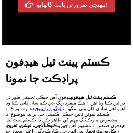
پنهنجي ضرورتن بابت ڳالهايو!
ڪسٽم پينٽ ٿيل هيڊفون
پراڊڪٽ جا نمونا
ڪسٽم پينٽ ٿيل هيڊفون
هيڊفون آهن جيڪي تخليقي طور تي
ڊزائين ڪيا ويا آهن ۽ هڪ منفرد رنگ جي ڪم سان ذاتي ڪيا ويا
آهن. اهي سادي کان وٺي سگهن ٿا
لوگو ڊيزائن
پيچيده آرٽ ورڪ ۽
ڪسٽم نمونن تائين جيڪي ڪمپني جي برانڊ، موضوع، يا
مخصوص مارڪيٽنگ مهم کي ظاهر ڪن ٿا. ڪسٽم پينٽ ٿيل
هيڊفون صنعتن ۾ مشهور آهن جهڙوڪ
ٽيڪنالاجي، فيشن، تفريح،
۽ ڪارپوريٽ تحفا
. اپيل انهن جي ڪارڪردگي (اعليٰ معيار جو