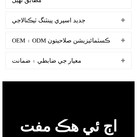
جديد اسپري پينٽنگ ٽيڪنالاجي
OEM ۽ ODM ڪسٽمائيزيشن صلاحيتون
معيار جي ضابطي ۽ ضمانت
اڄ ئي هڪ مفت