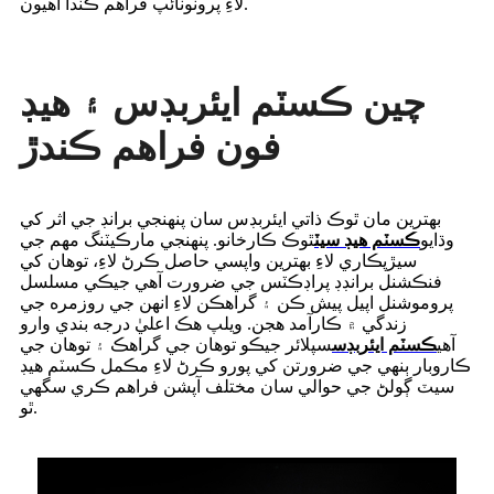
لاءِ پروٽوٽائپ فراهم ڪندا آهيون.
چين ڪسٽم ايئربڊس ۽ هيڊ
فون فراهم ڪندڙ
بهترين مان ٿوڪ ذاتي ايئربڊس سان پنهنجي برانڊ جي اثر کي
وڌايو
ڪسٽم هيڊ سيٽ
ٿوڪ ڪارخانو. پنهنجي مارڪيٽنگ مهم جي
سيڙپڪاري لاءِ بهترين واپسي حاصل ڪرڻ لاءِ، توهان کي
فنڪشنل برانڊڊ پراڊڪٽس جي ضرورت آهي جيڪي مسلسل
پروموشنل اپيل پيش ڪن ۽ گراهڪن لاءِ انهن جي روزمره جي
زندگي ۾ ڪارآمد هجن. ويلپ هڪ اعليٰ درجه بندي وارو
آهي
ڪسٽم ايئربڊس
سپلائر جيڪو توهان جي گراهڪ ۽ توهان جي
ڪاروبار ٻنهي جي ضرورتن کي پورو ڪرڻ لاءِ مڪمل ڪسٽم هيڊ
سيٽ ڳولڻ جي حوالي سان مختلف آپشن فراهم ڪري سگهي
ٿو.