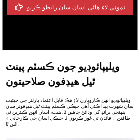
نموني لاءِ هاڻي اسان سان رابطو ڪريو
ويليپائوڊيو جون ڪسٽم پينٽ
ٿيل هيڊفون صلاحيتون
ويليپائوڊيو انهن ڪاروبارن لاءِ هڪ قابل اعتماد پارٽنر جي حيثيت
سان شهرت پيدا ڪئي آهي جيڪي ڪسٽم پينٽ ٿيل هيڊفونز سان
پنهنجي برانڊ کي وڌائڻ چاهين ٿا. هيٺ، اسان انهن ڪيترين ئي
طاقتن ۽ فائدن تي غور ڪريون ٿا جيڪي اسان جي ڪارخاني ۾
آڻين ٿا.