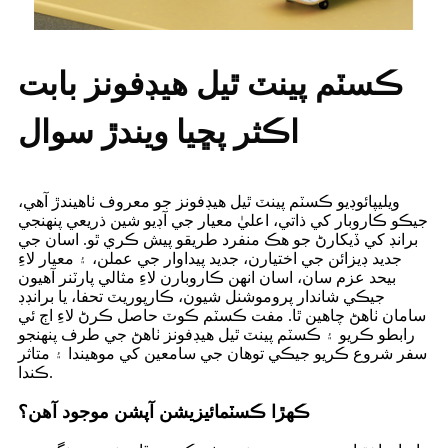
ڪسٽم پينٽ ٿيل هيڊفونز بابت
اڪثر پڇيا ويندڙ سوال
ويليپائوڊيو ڪسٽم پينٽ ٿيل هيڊفونز جو معروف ٺاهيندڙ آهي،
جيڪو ڪاروبار کي ذاتي، اعليٰ معيار جي آڊيو شين ذريعي پنهنجي
برانڊ کي ڏيکارڻ جو هڪ منفرد طريقو پيش ڪري ٿو. اسان جي
جديد ڊيزائن جي اختيارن، جديد پيداوار جي عملن، ۽ معيار لاءِ
بيحد عزم سان، اسان انهن ڪاروبارن لاءِ مثالي پارٽنر آهيون
جيڪي شاندار پروموشنل شيون، ڪارپوريٽ تحفا، يا برانڊڊ
سامان ٺاهڻ چاهين ٿا. مفت ڪسٽم ڪوٽ حاصل ڪرڻ لاءِ اڄ ئي
رابطو ڪريو ۽ ڪسٽم پينٽ ٿيل هيڊفونز ٺاهڻ جي طرف پنهنجو
سفر شروع ڪريو جيڪي توهان جي سامعين کي موهيندا ۽ متاثر
ڪندا.
ڪهڙا ڪسٽمائيزيشن آپشن موجود آهن؟