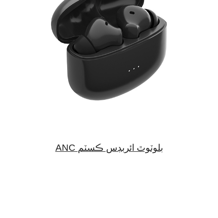
ANC بلوٽوٿ ائربڊس ڪسٽم