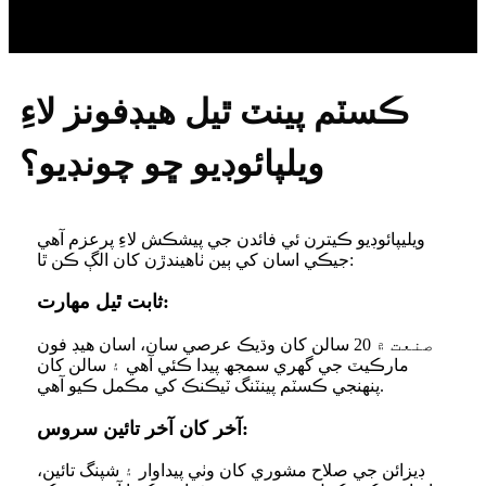
ڪسٽم پينٽ ٿيل هيڊفونز لاءِ
ويلپائوڊيو ڇو چونڊيو؟
ويليپائوڊيو ڪيترن ئي فائدن جي پيشڪش لاءِ پرعزم آهي
جيڪي اسان کي ٻين ٺاهيندڙن کان الڳ ڪن ٿا:
ثابت ٿيل مهارت:
صنعت ۾ 20 سالن کان وڌيڪ عرصي سان، اسان هيڊ فون
مارڪيٽ جي گهري سمجھ پيدا ڪئي آهي ۽ سالن کان
پنهنجي ڪسٽم پينٽنگ ٽيڪنڪ کي مڪمل ڪيو آهي.
آخر کان آخر تائين سروس:
ڊيزائن جي صلاح مشوري کان وٺي پيداوار ۽ شپنگ تائين،