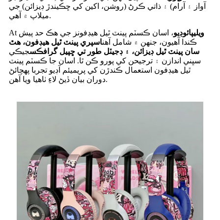
آواز ۽ آرام) ۽ ذاتي ڪرڻ (روشن، اکين کي ڇڪيندڙ ڊيزائن) جي
ميلاپ ۾ آهي.
ويليپائوڊيو
، اسان ڪسٽم پينٽ ٿيل هيڊفونز جي هڪ حد پيش
At
ڪندا آهيون، جنهن ۾ شامل آهن
اسپري پينٽ ٿيل هيڊفون، هٿ
سان پينٽ ٿيل ڊيزائن، ۽ ڊجيٽل طور تي ڇپيل گرافڪس
جيڪي
سڀني اندازن ۽ ترجيحن کي پورو ڪن ٿا. اسان جا ڪسٽم پينٽ
ٿيل هيڊفون استعمال ڪندڙن کي پريميئم آڊيو تجربا پهچائڻ
دوران بيان ڏيڻ لاءِ ٺاهيا ويا آهن.