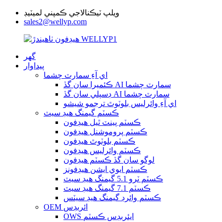
ويلپ ٽيڪنالاجي ڪمپني لميٽيڊ
sales2@wellyp.com
گھر
پيداوار
اي آءِ سمارٽ چشما
ڪئميرا سان گڏ AI سمارٽ چشما
ڊسپلي سان گڏ AI سمارٽ چشما
اي آءِ وائرليس بلوٽوٿ ترجمو شيشو
ڪسٽم گيمنگ هيڊ سيٽ
ڪسٽم پينٽ ٿيل هيڊفون
ڪسٽم پروموشنل هيڊفون
ڪسٽم بلوٽوٿ هيڊفون
ڪسٽم وائرليس هيڊفون
لوگو سان گڏ ڪسٽم هيڊفون
ڪسٽم ايوي ايشن هيڊفونز
ڪسٽم ٽرو 5.1 گيمنگ هيڊ سيٽ
ڪسٽم 7.1 گيمنگ هيڊ سيٽ
ڪسٽم وائرڊ گيمنگ هيڊ سيٽس
OEM ائربڊس
OWS ايئربڊس ڪسٽم