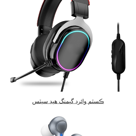
ڪسٽم وائرڊ گيمنگ هيڊ سيٽس