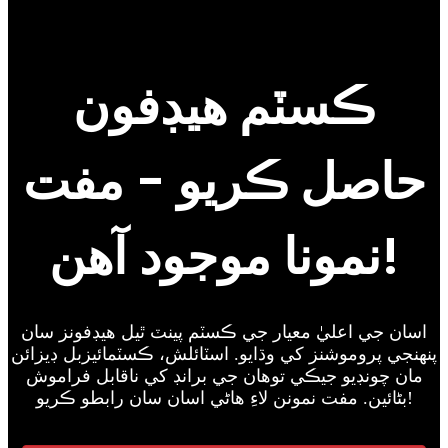
ڪسٽم هيڊفون
حاصل ڪريو - مفت
نمونا موجود آهن!
اسان جي اعليٰ معيار جي ڪسٽم پينٽ ٿيل هيڊفونز سان
پنهنجي پروموشنز کي وڌايو. اسٽائلش، ڪسٽمائيزبل ڊيزائن
مان چونڊيو جيڪي توهان جي برانڊ کي ناقابل فراموش
بڻائين. مفت نمونن لاءِ هاڻي اسان سان رابطو ڪريو!