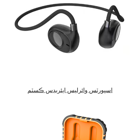
اسپورٽس وائرليس ايئربڊس ڪسٽم