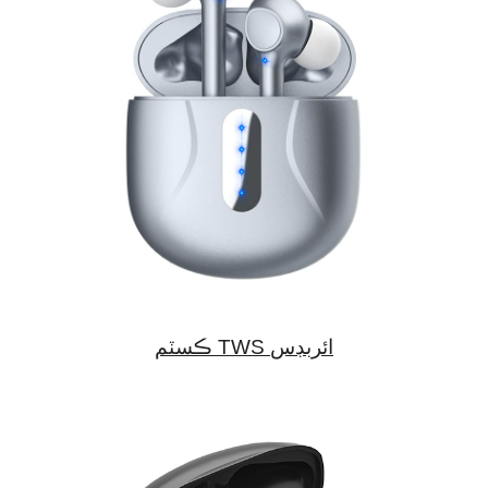
ڪسٽم TWS ائربڊس