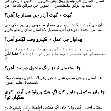
اسان اختيارن جي وسيع رينج پيش ڪريون ٿا، جنهن ۾ رنگن جي
ميلاپ، لوگو ايپليڪيشن، ۽ نمونن جي ڊيزائن شامل آهن.
گهٽ ۾ گهٽ آرڊر جي مقدار ڇا آهي؟
اسان جي گھٽ ۾ گھٽ آرڊر جي مقدار منصوبي جي پيچيدگي جي
بنياد تي مختلف هوندي آهي. تفصيل لاءِ اسان سان رابطو ڪريو.
پيداوار جي عمل ۾ ڪيترو وقت لڳندو آهي؟
پيداوار جو وقت آرڊر جي سائيز ۽ ڊيزائن جي
پيچيدگي تي منحصر آهي. عام طور تي، ان ۾ 2-4 هفتا لڳن
ٿا.
ڇا استعمال ٿيندڙ رنگ ماحول دوست آهن؟
ها، اسان پنهنجي سڀني شين ۾ غير زهريلا، ماحول دوست رنگ
استعمال ڪندا آهيون.
ڇا مان مڪمل پيداوار کان اڳ هڪ پروٽوٽائپ آرڊر ڪري
سگهان ٿو؟
بلڪل. اسان اڳتي وڌڻ کان اڳ مڪمل اطمينان کي يقيني بڻائڻ