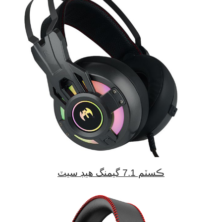
ڪسٽم 7.1 گيمنگ هيڊ سيٽ