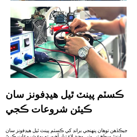
ڪسٽم پينٽ ٿيل هيڊفونز سان
ڪيئن شروعات ڪجي
جيڪڏهن توهان پنهنجي برانڊ کي ڪسٽم پينٽ ٿيل هيڊفونز سان
ايندڙ سطح تي وٺي وڃڻ لاءِ تيار آهيو، ته پوءِ شروعات ڪرڻ