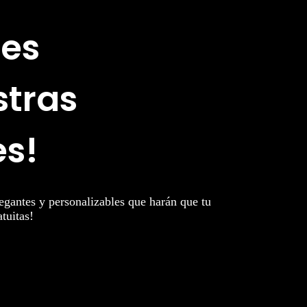
res
stras
es!
legantes y personalizables que harán que tu
tuitas!