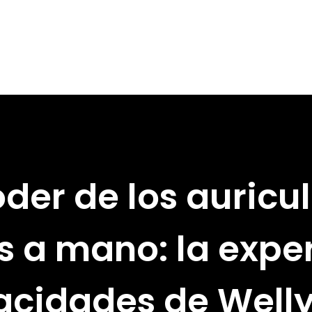
oder de los auricu
s a mano: la exper
acidades de Well