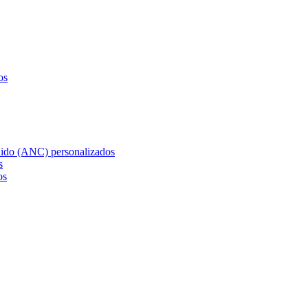
os
ruido (ANC) personalizados
s
os