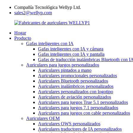
Compañía Tecnológica Wellyp Ltd.
sales2@wellyp.com
Hogar
Producto
Gafas inteligentes con IA
Gafas inteligentes con IA y cámara
Gafas inteligentes con IA y pantalla
Gafas de traducción inalámbricas Bluetooth con I
Auriculares para juegos personalizados
Auriculares pintados a mano
Auriculares promocionales personalizados
Auriculares Bluetooth personalizados
Auriculares inalámbricos personalizados
Auriculares personalizados con logotipo
Auriculares de aviación personalizados
Auriculares para juegos True 5.1 personalizados
Auriculares para juegos 7.1 personalizados
Auriculares para juegos con cable personalizados
Auriculares OEM
Auriculares OWS personalizados
Auriculares traductores de IA personalizados