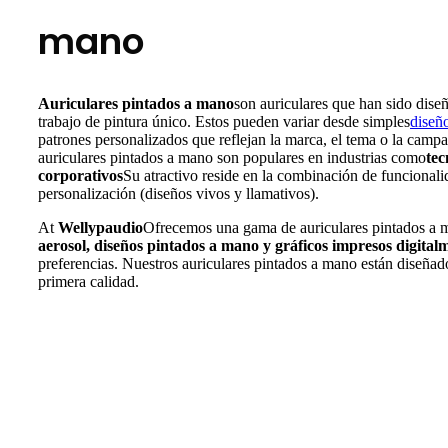
mano
Auriculares pintados a mano
son auriculares que han sido dise
trabajo de pintura único. Estos pueden variar desde simples
diseñ
patrones personalizados que reflejan la marca, el tema o la camp
auriculares pintados a mano son populares en industrias como
tec
corporativos
Su atractivo reside en la combinación de funcionali
personalización (diseños vivos y llamativos).
At
Wellypaudio
Ofrecemos una gama de auriculares pintados a 
aerosol, diseños pintados a mano y gráficos impresos digital
preferencias. Nuestros auriculares pintados a mano están diseñad
primera calidad.