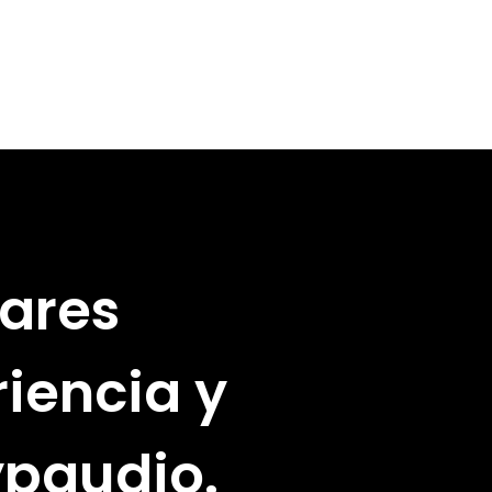
lares
iencia y
ypaudio.