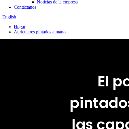
Noticias de la empresa
Contáctanos
English
Hogar
Auriculares pintados a mano
El p
pintado
las cap