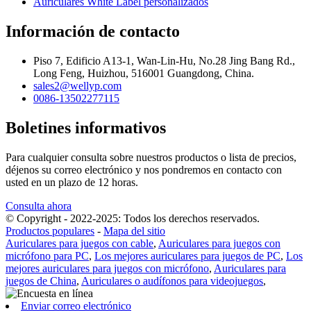
Auriculares White Label personalizados
Información de contacto
Piso 7, Edificio A13-1, Wan-Lin-Hu, No.28 Jing Bang Rd.,
Long Feng, Huizhou, 516001 Guangdong, China.
sales2@wellyp.com
0086-13502277115
Boletines informativos
Para cualquier consulta sobre nuestros productos o lista de precios,
déjenos su correo electrónico y nos pondremos en contacto con
usted en un plazo de 12 horas.
Consulta ahora
© Copyright - 2022-2025: Todos los derechos reservados.
Productos populares
-
Mapa del sitio
Auriculares para juegos con cable
,
Auriculares para juegos con
micrófono para PC
,
Los mejores auriculares para juegos de PC
,
Los
mejores auriculares para juegos con micrófono
,
Auriculares para
juegos de China
,
Auriculares o audífonos para videojuegos
,
Enviar correo electrónico