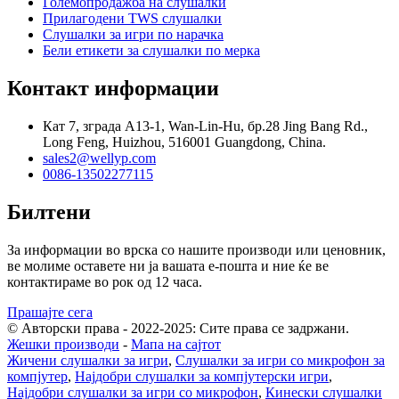
Големопродажба на слушалки
Прилагодени TWS слушалки
Слушалки за игри по нарачка
Бели етикети за слушалки по мерка
Контакт информации
Кат 7, зграда A13-1, Wan-Lin-Hu, бр.28 Jing Bang Rd.,
Long Feng, Huizhou, 516001 Guangdong, China.
sales2@wellyp.com
0086-13502277115
Билтени
За информации во врска со нашите производи или ценовник,
ве молиме оставете ни ја вашата е-пошта и ние ќе ве
контактираме во рок од 12 часа.
Прашајте сега
© Авторски права - 2022-2025: Сите права се задржани.
Жешки производи
-
Мапа на сајтот
Жичени слушалки за игри
,
Слушалки за игри со микрофон за
компјутер
,
Најдобри слушалки за компјутерски игри
,
Најдобри слушалки за игри со микрофон
,
Кинески слушалки