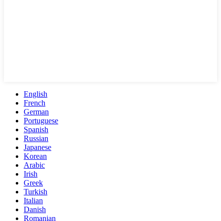
English
French
German
Portuguese
Spanish
Russian
Japanese
Korean
Arabic
Irish
Greek
Turkish
Italian
Danish
Romanian