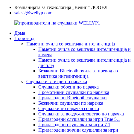
Компанијата за технологија „Велип“ ДООЕЛ
sales2@wellyp.com
Дома
Производ
Паметни очила со вештачка интелигенција
Паметни очила со вештачка интелигенција и
камера
Паметни очила со вештачка интелигенција и
дисплеј
Безжични Bluetooth очила за превод со
вештачка интелигенција
Слушалки за игри по нарачка
Слушалки обоени по нарачка
Промотивни слушалки по нарачка
Прилагодени Bluetooth слушалки
Безжични слушалки по нарачка
Слушалки по нарачка со лого
Слушалки за воздухопловство по нарачка
Прилагодени слушалки за игри True 5.1
Прилагодени слушалки за игри 7.1
Прилагодени жични слушалки за игри