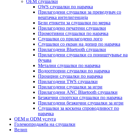
OEM слушалки
OWS слушалки по нарачка
Прилагодени слушалки за преведувач со
вештачка интелигенција
Бели етикети за слушалки по мерка
Прилагодено печатени слушалки
Промотивни слушалки по нарачка
Слушалки со прилагодено лого
Слушалки со екран на допир по нарачка
Прилагодени Bluetooth слушалки
Прилагодени слушалки со поништување на
бучава
Метални слушалки по нарачка
Водоотпорни слушалки по нарачка
Проѕирни слушалки по нарачка
Прилагодени TWS слушалки
Прилагодени слушалки за игри
Прилагодени ANC Bluetooth слушалки
Безжични спортски слушалки по нарачка
Прилагодени безжични слушалки за игри
Слушалки за коскена спроводливост по
нарачка
OEM и ODM услуга
Големопродажба на слушалки
Велип