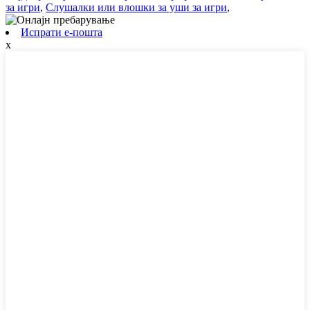
за игри
,
Слушалки или влошки за уши за игри
,
Испрати е-пошта
x