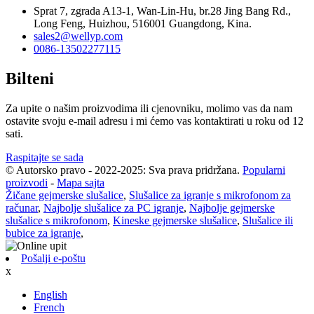
Sprat 7, zgrada A13-1, Wan-Lin-Hu, br.28 Jing Bang Rd.,
Long Feng, Huizhou, 516001 Guangdong, Kina.
sales2@wellyp.com
0086-13502277115
Bilteni
Za upite o našim proizvodima ili cjenovniku, molimo vas da nam
ostavite svoju e-mail adresu i mi ćemo vas kontaktirati u roku od 12
sati.
Raspitajte se sada
© Autorsko pravo - 2022-2025: Sva prava pridržana.
Popularni
proizvodi
-
Mapa sajta
Žičane gejmerske slušalice
,
Slušalice za igranje s mikrofonom za
računar
,
Najbolje slušalice za PC igranje
,
Najbolje gejmerske
slušalice s mikrofonom
,
Kineske gejmerske slušalice
,
Slušalice ili
bubice za igranje
,
Pošalji e-poštu
x
English
French