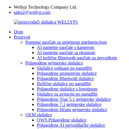
Wellyp Technology Company Ltd.
sales2@wellyp.com
Dom
Proizvod
Pametne naočale sa umjetnom inteligencijom
AI pametne naočale s kamerom
AI pametne naočale sa ekranom
AI bežične Bluetooth naočale za prevođenje
Prilagođene gejmerske slušalice
Slušalice oslikane po narudžbi
Prilagođene promotivne slušalice
Prilagođene Bluetooth slušalice
Bežične slušalice po narudžbi
Prilagođene slušalice s logotipom
Slušalice za avijaciju po narudžbi
Prilagođene True 5.1 gejmerske slušalice
Prilagođene 7.1 gejmerske slušalice
Prilagođene žičane gejmerske slušalice
OEM slušalice
OWS Prilagođene slušalice
Prilagođene AI prevodilačke slušalice