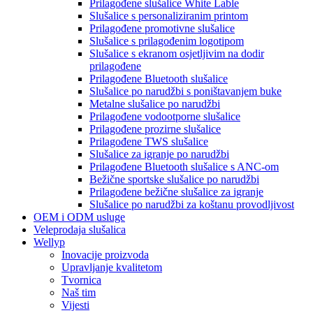
Prilagođene slušalice White Lable
Slušalice s personaliziranim printom
Prilagođene promotivne slušalice
Slušalice s prilagođenim logotipom
Slušalice s ekranom osjetljivim na dodir
prilagođene
Prilagođene Bluetooth slušalice
Slušalice po narudžbi s poništavanjem buke
Metalne slušalice po narudžbi
Prilagođene vodootporne slušalice
Prilagođene prozirne slušalice
Prilagođene TWS slušalice
Slušalice za igranje po narudžbi
Prilagođene Bluetooth slušalice s ANC-om
Bežične sportske slušalice po narudžbi
Prilagođene bežične slušalice za igranje
Slušalice po narudžbi za koštanu provodljivost
OEM i ODM usluge
Veleprodaja slušalica
Wellyp
Inovacije proizvoda
Upravljanje kvalitetom
Tvornica
Naš tim
Vijesti