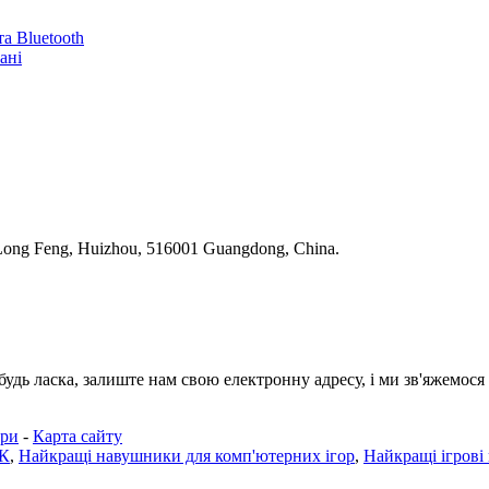
а Bluetooth
ані
 Long Feng, Huizhou, 516001 Guangdong, China.
будь ласка, залиште нам свою електронну адресу, і ми зв'яжемося
ари
-
Карта сайту
ПК
,
Найкращі навушники для комп'ютерних ігор
,
Найкращі ігрові