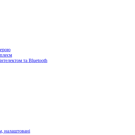
мерою
сплеєм
інтелектом та Bluetooth
м, налаштовані