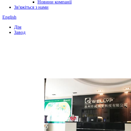
Новини компанії
Зв'яжіться з нами
English
Дім
Завод