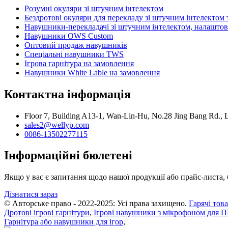
Розумні окуляри зі штучним інтелектом
Бездротові окуляри для перекладу зі штучним інтелектом т
Навушники-перекладачі зі штучним інтелектом, налаштов
Навушники OWS Custom
Оптовий продаж навушників
Спеціальні навушники TWS
Ігрова гарнітура на замовлення
Навушники White Lable на замовлення
Контактна інформація
Floor 7, Building A13-1, Wan-Lin-Hu, No.28 Jing Bang Rd.,
sales2@wellyp.com
0086-13502277115
Інформаційні бюлетені
Якщо у вас є запитання щодо нашої продукції або прайс-листа, 
Дізнатися зараз
© Авторське право - 2022-2025: Усі права захищено.
Гарячі тов
Дротові ігрові гарнітури
,
Ігрові навушники з мікрофоном для 
Гарнітура або навушники для ігор
,