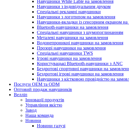
Навушники White Lable на замовлення
Навушники з індивідуальним друком
Спеціальні рекламні навушники
Навушники з логотипом на замовлення
Навушники-вкладки із сенсорним екраном на
Bluetooth-навушники на замовлення
Спеціальні навушники з шумопоглинанням
Металеві навушники на замовлення
Водонепроникні навушники на замовлення
Прозорі навушники на замовлення
Спеціальні навушники TWS
Ігрові навушники на замовлення
Користувацькі Bluetooth-навушники з ANC
Бездротові спортивні навушники на замовлен
Бездротові ігрові навушники на замовлення
Навушники з кістковою провідністю на замов
Послуги OEM та ODM
Оптовий продаж навушників
Велліп
Інновації продуктів
Управління якістю
Завод
Наша команда
Новини
Новини галузі