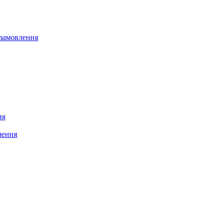
 замовлення
ня
лення