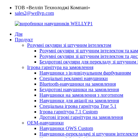
ТОВ «Велліп Технолоджі Компані»
sales2@wellyp.com
Дім
Продукт
Розумні окуляри зі штучним інтелектом
Розумні окуляри зі штучним інтелектом та ка
Розумні окуляри зі штучним інтелектом та ди
Бездротові окуляри для перекладу зі штучним 
Ігрова гарнітура на замовлення
Навушники з індивідуальним фарбуванням
Спеціальні рекламні навушники
Bluetooth-навушники на замовлення
Бездротові навушники на замовлення
Навушники на замовлення з логотипом
Навушники для авіації на замовлення
Спеціальна ігрова гарнітура True 5.1
Ігрова гарнітура 7.1 Custom
Дротові ігрові гарнітури на замовлення
OEM-навушники
Навушники OWS Custom
Навушники-перекладачі зі штучним інтелекто