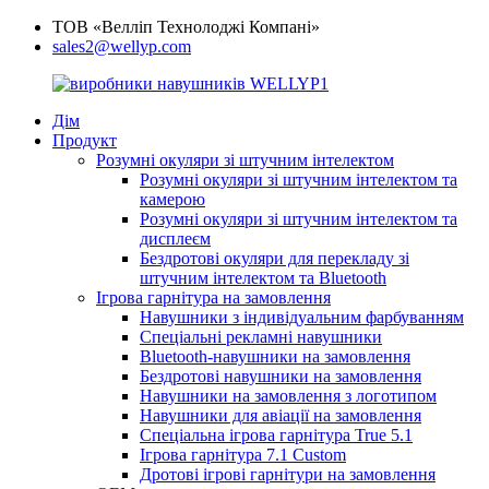
ТОВ «Велліп Технолоджі Компані»
sales2@wellyp.com
Дім
Продукт
Розумні окуляри зі штучним інтелектом
Розумні окуляри зі штучним інтелектом та
камерою
Розумні окуляри зі штучним інтелектом та
дисплеєм
Бездротові окуляри для перекладу зі
штучним інтелектом та Bluetooth
Ігрова гарнітура на замовлення
Навушники з індивідуальним фарбуванням
Спеціальні рекламні навушники
Bluetooth-навушники на замовлення
Бездротові навушники на замовлення
Навушники на замовлення з логотипом
Навушники для авіації на замовлення
Спеціальна ігрова гарнітура True 5.1
Ігрова гарнітура 7.1 Custom
Дротові ігрові гарнітури на замовлення