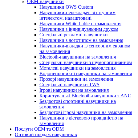
OEM-навушники
Навушники OWS Custom
Навушники-перекладачі зі штучним
інтелектом, налаштовані
Навушники White Lable на замовлення
Навушники з індивідуальним друком
Спеціальні рекламні навушники
Навушники з логотипом на замовлення
Навушники-вкладки із сенсорним екраном
на замовлення
Bluetooth-навушники на замовлення
Спеціальні навушники з шумопоглинанням
Металеві навушники на замовлення
Водонепроникні навушники на замовлення
Прозорі навушники на замовлення
Спеціальні навушники TWS
Ігрові навушники на замовлення
Користувацькі Bluetooth-навушники з ANC
Бездротові спортивні навушники на
замовлення
Бездротові ігрові навушники на замовлення
Навушники з кістковою провідністю на
замовлення
Послуги OEM та ODM
Оптовий продаж навушників