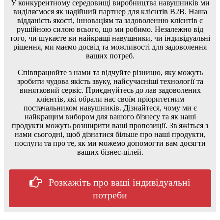
У конкурентному середовищі виробництва навушників ми
виділяємося як надійний партнер для клієнтів B2B. Наша
відданість якості, інноваціям та задоволенню клієнтів є
рушійною силою всього, що ми робимо. Незалежно від
того, чи шукаєте ви найкращі навушники, чи індивідуальні
рішення, ми маємо досвід та можливості для задоволення
ваших потреб.
Співпрацюйте з нами та відчуйте різницю, яку можуть
зробити чудова якість звуку, найсучасніші технології та
винятковий сервіс. Приєднуйтесь до лав задоволених
клієнтів, які обрали нас своїм пріоритетним
постачальником навушників. Дізнайтеся, чому ми є
найкращим вибором для вашого бізнесу та як наші
продукти можуть розширити ваші пропозиції. Зв'яжіться з
нами сьогодні, щоб дізнатися більше про наші продукти,
послуги та про те, як ми можемо допомогти вам досягти
ваших бізнес-цілей.
Розкажіть про ваші індивідуальні
потреби