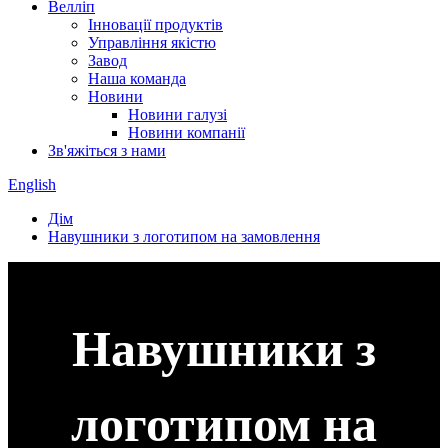
Велліп
Інновації продуктів
Управління якістю
Завод
Наша команда
Новини
Новини галузі
Новини компанії
Зв'яжіться з нами
English
Дім
Навушники з логотипом на замовлення
Навушники з
логотипом на