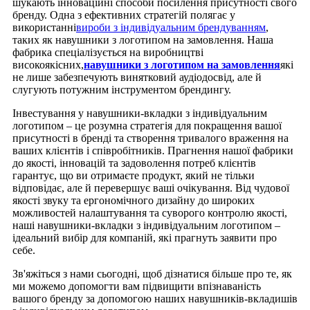
шукають інноваційні способи посилення присутності свого
бренду. Одна з ефективних стратегій полягає у
використанні
вироби з індивідуальним брендуванням
,
таких як навушники з логотипом на замовлення. Наша
фабрика спеціалізується на виробництві
високоякісних,
навушники з логотипом на замовлення
які
не лише забезпечують винятковий аудіодосвід, але й
слугують потужним інструментом брендингу.
Інвестування у навушники-вкладки з індивідуальним
логотипом – це розумна стратегія для покращення вашої
присутності в бренді та створення тривалого враження на
ваших клієнтів і співробітників. Прагнення нашої фабрики
до якості, інновацій та задоволення потреб клієнтів
гарантує, що ви отримаєте продукт, який не тільки
відповідає, але й перевершує ваші очікування. Від чудової
якості звуку та ергономічного дизайну до широких
можливостей налаштування та суворого контролю якості,
наші навушники-вкладки з індивідуальним логотипом –
ідеальний вибір для компаній, які прагнуть заявити про
себе.
Зв'яжіться з нами сьогодні, щоб дізнатися більше про те, як
ми можемо допомогти вам підвищити впізнаваність
вашого бренду за допомогою наших навушників-вкладишів