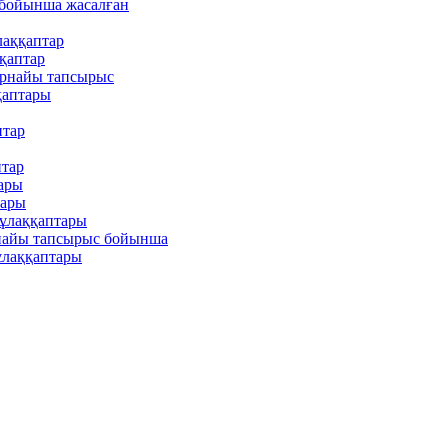
 бойынша жасалған
аққаптар
қаптар
арнайы тапсырыс
қаптары
птар
птар
ары
тары
құлаққаптары
рнайы тапсырыс бойынша
ұлаққаптары