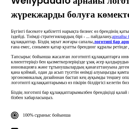
Wellypaudio арнайы логоти
жүрекжарды болуға көмект
Бүгінгі бәсекеге қабілетті нарықта бизнес өз брендінің 
іздейді. Тиімді стратегиялардың бірі - ... пайдалану.
арнайы 
құлаққаптар. Біздің зауыт жоғары сапалы,
логотипі бар ар
ғана емес, сонымен қатар қуатты брендинг құралы ретінде д
Тапсырыс бойынша жасалған логотипті құлаққаптарға инвес
клиенттеріңіз бен қызметкерлеріңізде ұзақ әсер қалдыруды
инновацияға және тұтынушылардың қанағаттануына деген 
қана қоймай, одан да асып түсетін өнімді алуыңызды қамт
эргономикалық дизайннан бастап кең ауқымды теңшеу опци
логотипті құлаққаптарымыз өз пікірін білдіргісі келетін б
Біздің логотипі бар құлаққаптарымызбен брендіңізді қалай
бізбен хабарласыңыз.
100% сұраныс бойынша