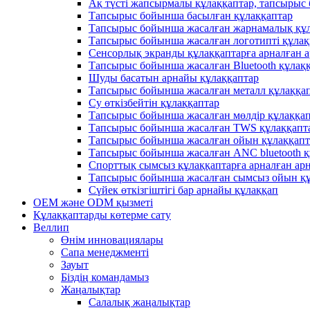
Ақ түсті жапсырмалы құлаққаптар, тапсырыс
Тапсырыс бойынша басылған құлаққаптар
Тапсырыс бойынша жасалған жарнамалық құл
Тапсырыс бойынша жасалған логотипті құлақ
Сенсорлық экранды құлаққаптарға арналған 
Тапсырыс бойынша жасалған Bluetooth құлақ
Шуды басатын арнайы құлаққаптар
Тапсырыс бойынша жасалған металл құлаққа
Су өткізбейтін құлаққаптар
Тапсырыс бойынша жасалған мөлдір құлаққа
Тапсырыс бойынша жасалған TWS құлаққапт
Тапсырыс бойынша жасалған ойын құлаққап
Тапсырыс бойынша жасалған ANC bluetooth 
Спорттық сымсыз құлаққаптарға арналған а
Тапсырыс бойынша жасалған сымсыз ойын қ
Сүйек өткізгіштігі бар арнайы құлаққап
OEM және ODM қызметі
Құлаққаптарды көтерме сату
Веллип
Өнім инновациялары
Сапа менеджменті
Зауыт
Біздің командамыз
Жаңалықтар
Салалық жаңалықтар