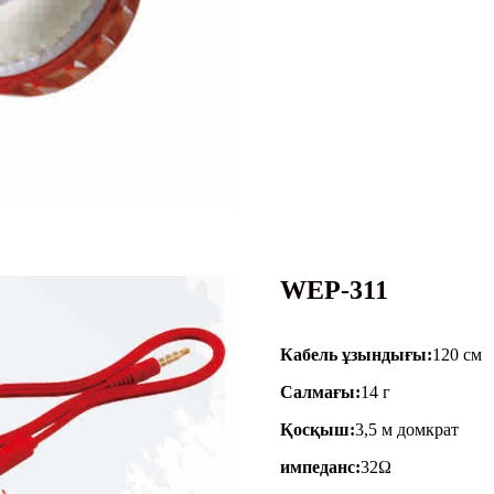
WEP-311
Кабель ұзындығы:
120 см
Салмағы:
14 г
Қосқыш:
3,5 м домкрат
импеданс:
32Ω