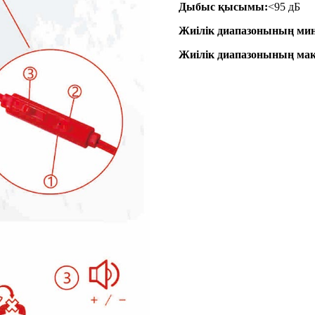
Дыбыс қысымы:
<95 дБ
Жиілік диапазонының мин
Жиілік диапазонының мак