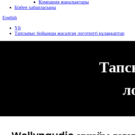
Компания жаңалықтары
Бізбен хабарласыңы
English
Үй
Тапсырыс бойынша жасалған логотипті құлаққаптар
Тапс
л