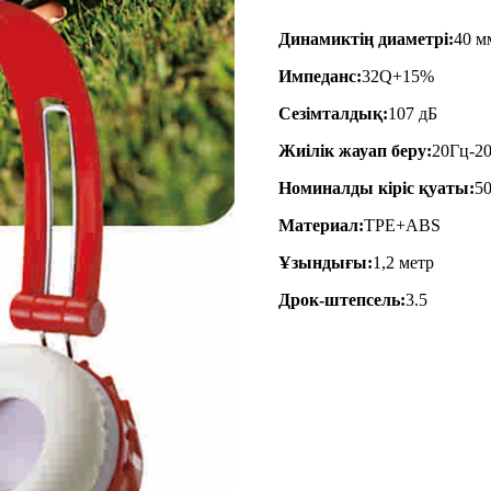
Динамиктің диаметрі:
40 м
Импеданс:
32Q+15%
Сезімталдық:
107 дБ
Жиілік жауап беру:
20Гц-2
Номиналды кіріс қуаты:
5
Материал:
TPE+ABS
Ұзындығы:
1,2 метр
Дрок-штепсель:
3.5