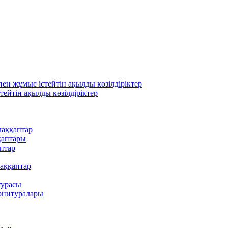
н жұмыс істейтін ақылды көзілдіріктер
ейтін ақылды көзілдіріктер
аққаптар
қаптары
птар
аққаптар
турасы
рнитуралары