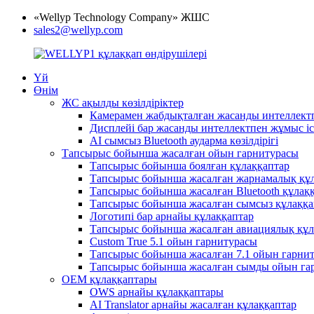
«Wellyp Technology Company» ЖШС
sales2@wellyp.com
Үй
Өнім
ЖС ақылды көзілдіріктер
Камерамен жабдықталған жасанды интеллектпе
Дисплейі бар жасанды интеллектпен жұмыс іст
AI сымсыз Bluetooth аударма көзілдірігі
Тапсырыс бойынша жасалған ойын гарнитурасы
Тапсырыс бойынша боялған құлаққаптар
Тапсырыс бойынша жасалған жарнамалық құл
Тапсырыс бойынша жасалған Bluetooth құлақ
Тапсырыс бойынша жасалған сымсыз құлаққа
Логотипі бар арнайы құлаққаптар
Тапсырыс бойынша жасалған авиациялық құл
Custom True 5.1 ойын гарнитурасы
Тапсырыс бойынша жасалған 7.1 ойын гарни
Тапсырыс бойынша жасалған сымды ойын га
OEM құлаққаптары
OWS арнайы құлаққаптары
AI Translator арнайы жасалған құлаққаптар