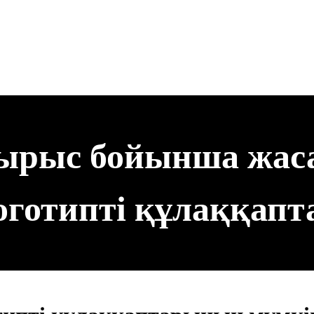
ырыс бойынша жас
оготипті құлаққапт