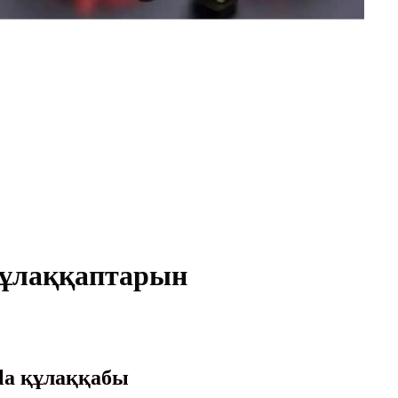
құлаққаптарын
la құлаққабы