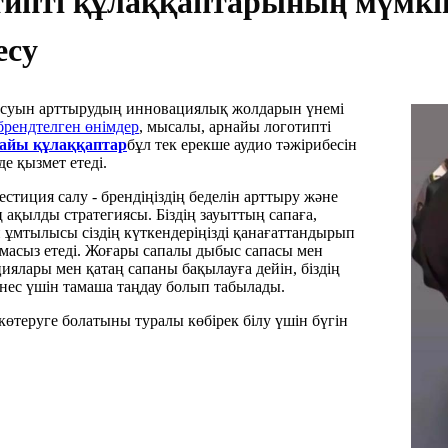
пті құлаққаптарының мүмкінд
есу
қатысуын арттырудың инновациялық жолдарын үнемі
брендтелген өнімдер
, мысалы, арнайы логотипті
найы құлаққаптар
бұл тек ерекше аудио тәжірибесін
е қызмет етеді.
тиция салу - брендіңіздің беделін арттыру және
ң ақылды стратегиясы. Біздің зауыттың сапаға,
ұмтылысы сіздің күткендеріңізді қанағаттандырып
амасыз етеді. Жоғары сапалы дыбыс сапасы мен
ялары мен қатаң сапаны бақылауға дейін, біздің
изнес үшін тамаша таңдау болып табылады.
 көтеруге болатыны туралы көбірек білу үшін бүгін