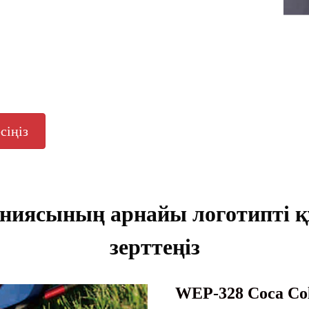
сіңіз
ниясының арнайы логотипті 
зерттеңіз
WEP-328 Coca Co