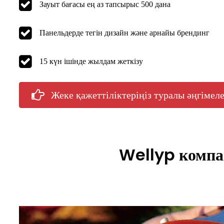
Зауыт бағасы ең аз тапсырыс 500 дана
Панельдерде тегін дизайн және арнайы брендинг
15 күн ішінде жылдам жеткізу
Жеке қажеттіліктеріңіз туралы әңгімеле
Wellyp компа