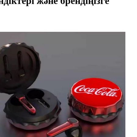
іктері және брендіңізге