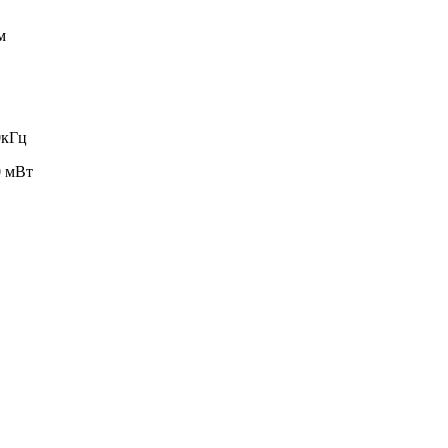
м
0кГц
0 мВт