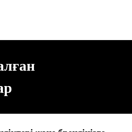
алған
ар