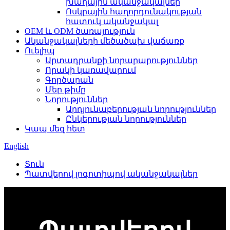
խաղային ականջակալներ
Ոսկրային հաղորդունակության
հատուկ ականջակալ
OEM և ODM ծառայություն
Ականջակալների մեծածախ վաճառք
Ուելիպ
Արտադրանքի նորարարություններ
Որակի կառավարում
Գործարան
Մեր թիմը
Նորություններ
Արդյունաբերության նորություններ
Ընկերության նորություններ
Կապ մեզ հետ
English
Տուն
Պատվերով լոգոտիպով ականջակալներ