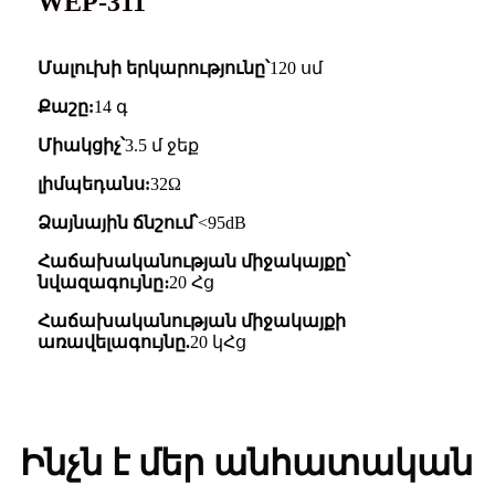
WEP-311
Մալուխի երկարությունը՝
120 սմ
Քաշը:
14 գ
Միակցիչ՝
3.5 մ ջեք
լիմպեդանս:
32Ω
Ձայնային ճնշում՝
<95dB
Հաճախականության միջակայքը՝
նվազագույնը։
20 Հց
Հաճախականության միջակայքի
առավելագույնը.
20 կՀց
Ինչն է մեր անհատական