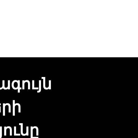
ագույն
րի
ունը