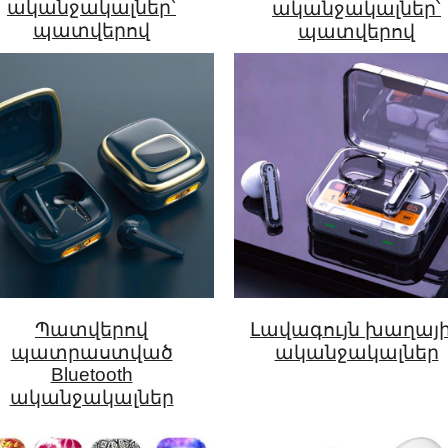
ականջակալներ՝
ականջակալներ՝
պատվերով
պատվերով
Պատվերով
Լավագույն խաղայ
պատրաստված
ականջակալներ
Bluetooth
ականջակալներ