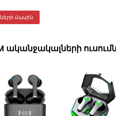
քների մասին
M ականջակալների ուսում