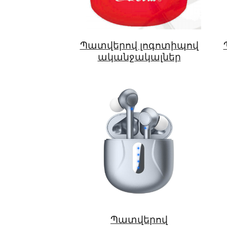
Պատվերով լոգոտիպով
ականջակալներ
Պատվերով