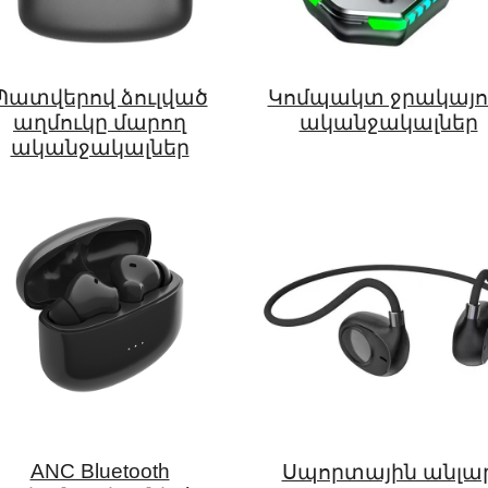
Պատվերով ձուլված
Կոմպակտ ջրակայո
աղմուկը մարող
ականջակալներ
ականջակալներ
ANC Bluetooth
Սպորտային անլա