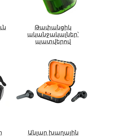
ւն
Թափանցիկ
ականջակալներ՝
պատվերով
ր
Անլար խաղային