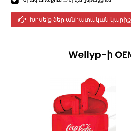
Արագ առաքում 15 օրվա ընթացքում
Խոսե՛ք ձեր անհատական ​​կարի
Wellyp-ի OE