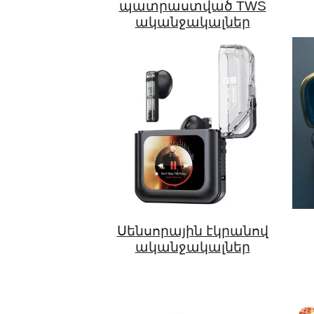
պատրաստված TWS
ականջակալներ
Սենսորային էկրանով
ականջակալներ