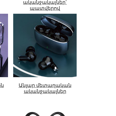
ականջակալներ՝
պատվերով
ին
Անլար մետաղական
ականջակալներ