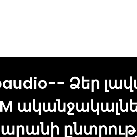
paudio-- Ձեր լավ
EM ականջակալնե
ծարանի ընտրությ