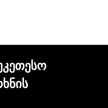
უკეთესო
რხნის