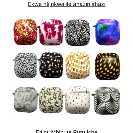
Ekwe ntị nkwalite ahaziri ahazi
Eti ntị Mbipụta Pụrụ Iche