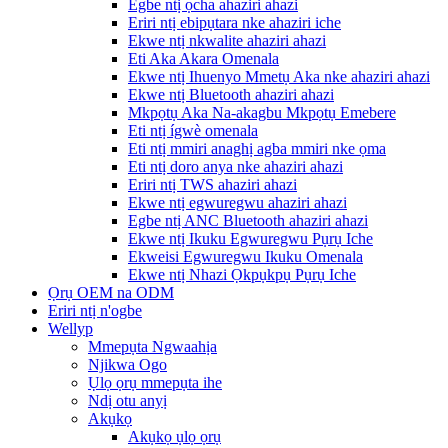
Egbe ntị ọcha ahaziri ahazi
Eriri ntị ebipụtara nke ahaziri iche
Ekwe ntị nkwalite ahaziri ahazi
Eti Aka Akara Omenala
Ekwe ntị Ihuenyo Mmetụ Aka nke ahaziri ahazi
Ekwe ntị Bluetooth ahaziri ahazi
Mkpọtụ Aka Na-akagbu Mkpọtụ Emebere
Eti ntị ígwè omenala
Eti ntị mmiri anaghị agba mmiri nke ọma
Eti ntị doro anya nke ahaziri ahazi
Eriri ntị TWS ahaziri ahazi
Ekwe ntị egwuregwu ahaziri ahazi
Egbe ntị ANC Bluetooth ahaziri ahazi
Ekwe ntị Ikuku Egwuregwu Pụrụ Iche
Ekweisi Egwuregwu Ikuku Omenala
Ekwe ntị Nhazi Ọkpụkpụ Pụrụ Iche
Ọrụ OEM na ODM
Eriri ntị n'ogbe
Wellyp
Mmepụta Ngwaahịa
Njikwa Ogo
Ụlọ ọrụ mmepụta ihe
Ndị otu anyị
Akụkọ
Akụkọ ụlọ ọrụ