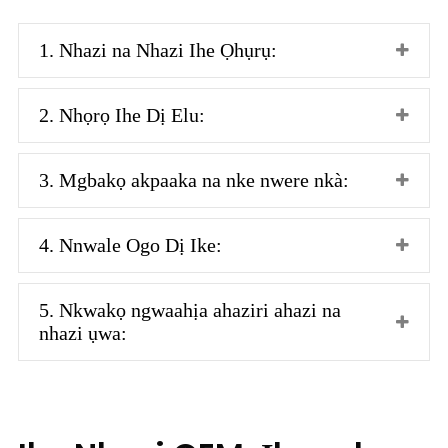
1. Nhazi na Nhazi Ihe Ọhụrụ:
2. Nhọrọ Ihe Dị Elu:
3. Mgbakọ akpaaka na nke nwere nkà:
4. Nnwale Ogo Dị Ike:
5. Nkwakọ ngwaahịa ahaziri ahazi na
nhazi ụwa: