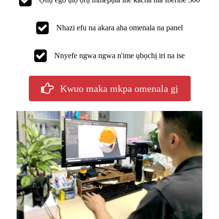
Nhazi efu na akara aha omenala na panel
Nnyefe ngwa ngwa n'ime ụbọchị iri na ise
Kwuo maka mkpa omenala gị