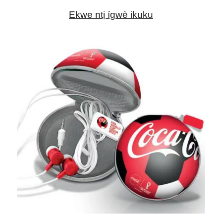
Ekwe ntị ígwè ikuku