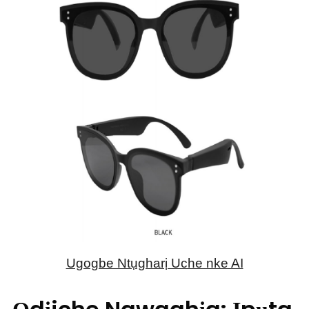
Ugogbe Ntụgharị Uche nke AI