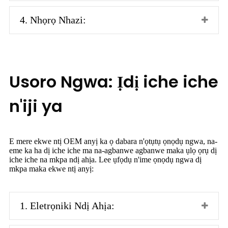
4. Nhọrọ Nhazi:
Usoro Ngwa: Ịdị iche iche
n'iji ya
E mere ekwe ntị OEM anyị ka ọ dabara n'ọtụtụ ọnọdụ ngwa, na-
eme ka ha dị iche iche ma na-agbanwe agbanwe maka ụlọ ọrụ dị
iche iche na mkpa ndị ahịa. Lee ụfọdụ n'ime ọnọdụ ngwa dị
mkpa maka ekwe ntị anyị:
1. Eletrọniki Ndị Ahịa: