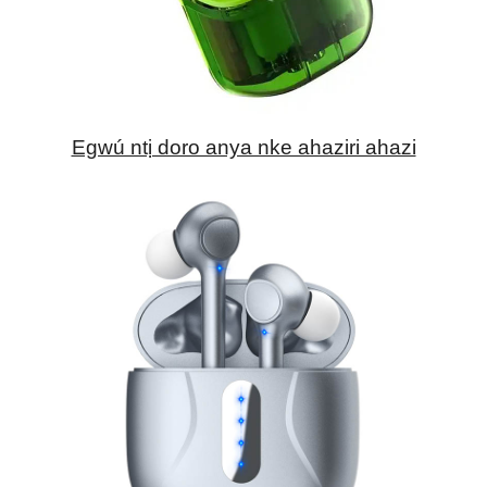
Egwú ntị doro anya nke ahaziri ahazi