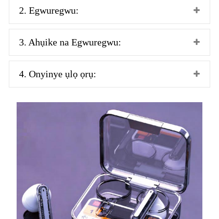
2. Egwuregwu:
3. Ahụike na Egwuregwu:
4. Onyinye ụlọ ọrụ: