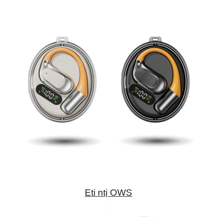
Eti ntị OWS