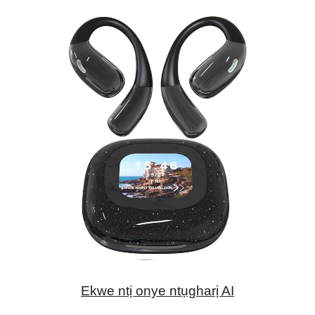
Ekwe ntị onye ntụgharị AI