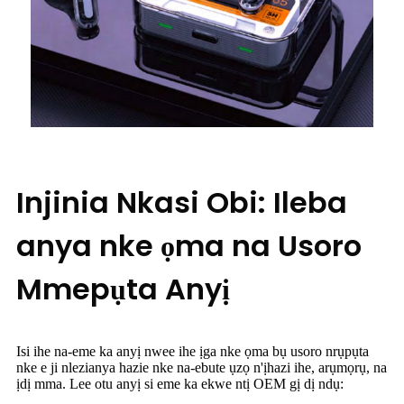
Injinia Nkasi Obi: Ileba
anya nke ọma na Usoro
Mmepụta Anyị
Isi ihe na-eme ka anyị nwee ihe ịga nke ọma bụ usoro nrụpụta
nke e ji nlezianya hazie nke na-ebute ụzọ n'ịhazi ihe, arụmọrụ, na
ịdị mma. Lee otu anyị si eme ka ekwe ntị OEM gị dị ndụ: