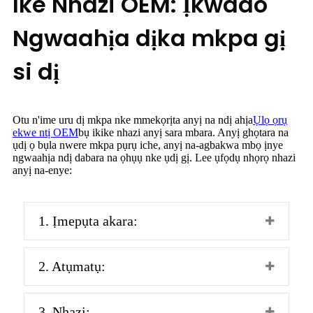
Ike Nhazi OEM: Ịkwado
Ngwaahịa dịka mkpa gị
si dị
Otu n'ime uru dị mkpa nke mmekọrịta anyị na ndị ahịa
Ụlọ ọrụ
ekwe ntị OEM
bụ ikike nhazi anyị sara mbara. Anyị ghọtara na
ụdị ọ bụla nwere mkpa pụrụ iche, anyị na-agbakwa mbọ ịnye
ngwaahịa ndị dabara na ọhụụ nke ụdị gị. Lee ụfọdụ nhọrọ nhazi
anyị na-enye:
1. Ịmepụta akara:
2. Atụmatụ:
3. Nhazi: