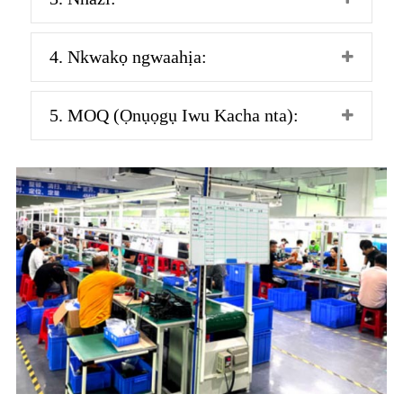
4. Nkwakọ ngwaahịa:
5. MOQ (Ọnụọgụ Iwu Kacha nta):