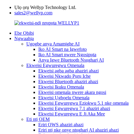
Ụlọ ọrụ Wellyp Technology Ltd.
sales2@wellyp.com
Ebe Obibi
Ngwaahịa
Ugogbe anya Amamịghe AI
Iko AI Smart na Igwefoto
Iko AI Smart nwere Ngosipụta
Anya Igwe Bluetooth Nsụgharị AI
Ekweisi Egwuregwu Omenala
Ekweisi agba agba ahaziri ahazi
Ekweisi Nkwado Pụrụ Iche
Ekweisi Bluetooth ahaziri ahazi
Ekweisi Ikuku Omenala
Ekweisi omenala nwere akara ngosi
Ekweisi Ụgbọelu Omenala
Ekweisi Egwuregwu Eziokwu 5.1 nke omenala
Ekweisi Egwuregwu 7.1 ahaziri ahazi
Ekweisi Egwuregwu E Ji Aka Mee
Eti ntị OEM
Eriri OWS ahaziri ahazi
Eriri ntị nke onye ntụgharị AI ahaziri ahazi