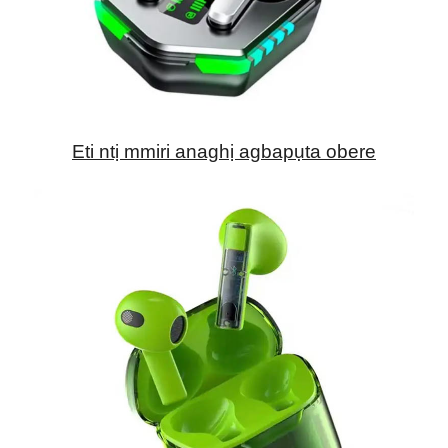
Eti ntị mmiri anaghị agbapụta obere