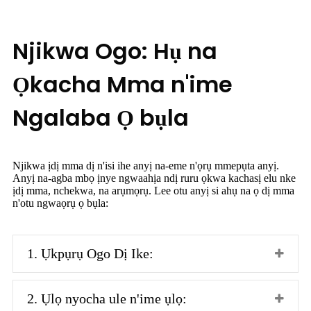
Njikwa Ogo: Hụ na
Ọkacha Mma n'ime
Ngalaba Ọ bụla
Njikwa ịdị mma dị n'isi ihe anyị na-eme n'ọrụ mmepụta anyị.
Anyị na-agba mbọ ịnye ngwaahịa ndị ruru ọkwa kachasị elu nke
ịdị mma, nchekwa, na arụmọrụ. Lee otu anyị si ahụ na ọ dị mma
n'otu ngwaọrụ ọ bụla:
1. Ụkpụrụ Ogo Dị Ike:
2. Ụlọ nyocha ule n'ime ụlọ: