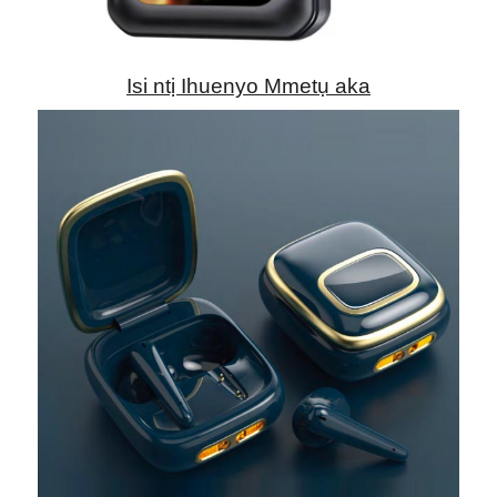
Isi ntị Ihuenyo Mmetụ aka