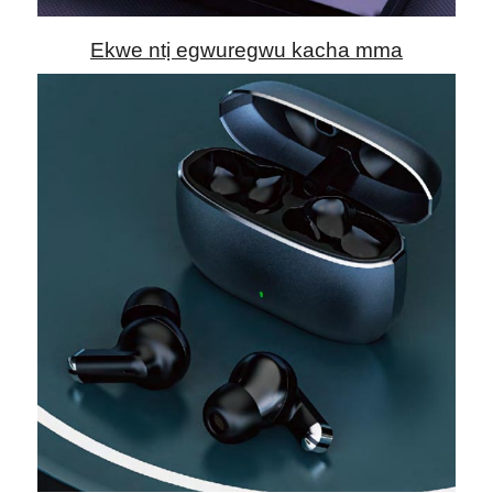
Ekwe ntị egwuregwu kacha mma