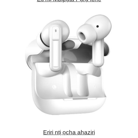
Eriri ntị ọcha ahaziri