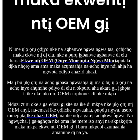
maka ekwentị
ntị OEM gị
N'ime ụlọ ọrụ ọdịyo nke na-agbanwe ngwa ngwa taa, ọchịchọ
maka ekwe ntị dị elu, nke a pụrụ ịgbanwe agbanwe dị elu
karịa.
Ekwe ntị OEM (Onye Mmepụta Ngwa Mbụ)
apụtala
dịka nhọrọ ama ama maka azụmaahịa na-achọ inye ndị ahịa ha
ngwọta ọdịyo ahaziri ahazi.
Ma ị bụ ụlọ ọrụ na-achọ ịgbasa ngwaahịa gị ma ọ bụ ụlọ ọrụ na-
achọ inye ahụmịhe ọdịyo dị elu n'okpuru aha akara gị, ịghọta
ikike nke ụlọ ọrụ OEM earphones dị oke mkpa.
Nduzi zuru oke a ga-eduzi gị site na ike dị mkpa nke ụlọ ọrụ ntị
OEM anyị, na-emesi ike ọdịiche ngwaahịa, ọnọdụ ngwa, usoro
mmepụta,
Ike nhazi OEM
, na ihe ndị a ga-eji achịkwa àgwà. Na
ngwụcha, ị ga-aghọta nke ọma ihe mere iso anyị na-akpakọrịta
maka mkpa ekwe ntị OEM gị ji bụrụ mkpebi azụmaahịa
amamihe dị na ya.