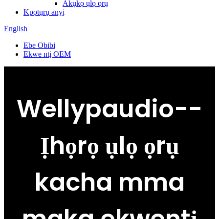
Akụkọ ụlọ ọrụ
Kpọtụrụ anyị
English
Ebe Obibi
Ekwe ntị OEM
Wellypaudio--
Ịhọrọ ụlọ ọrụ
kacha mma