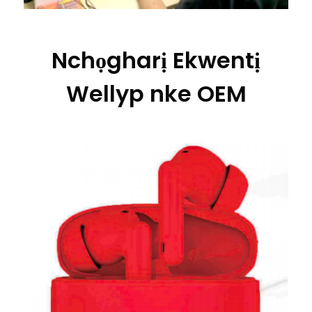
Nchọgharị Ekwentị
Wellyp nke OEM