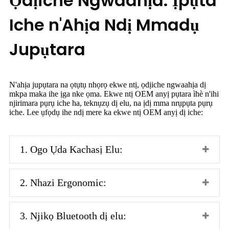
Ọdịiche Ngwaahịa: Ịpụta
Iche n'Ahịa Ndị Mmadụ
Jupụtara
N'ahịa jupụtara na ọtụtụ nhọrọ ekwe ntị, ọdịiche ngwaahịa dị
mkpa maka ihe ịga nke ọma. Ekwe ntị OEM anyị pụtara ìhè n'ihi
njirimara pụrụ iche ha, teknụzụ dị elu, na ịdị mma nrụpụta pụrụ
iche. Lee ụfọdụ ihe ndị mere ka ekwe ntị OEM anyị dị iche:
1. Ogo Ụda Kachasị Elu:
2. Nhazi Ergonomic:
3. Njikọ Bluetooth dị elu: