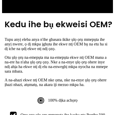
Kedu ihe bụ ekweisi OEM?
Tupu anyị eleba anya n'ihe gbasara ikike ụlọ ọrụ mmepụta ihe
anyị nwere, ọ dị mkpa ịghọta ihe ekwe ntị OEM bụ na etu ha si
dị iche na ụdị ekwe ntị ndị ọzọ.
Otu ụlọ ọrụ na-emepụta ma na-emepụta ekwe ntị OEM mana a
na-ere ha n'aha ụlọ ọrụ ọzọ. Nke a na-enye ụlọ ọrụ ohere inye
ndị ahịa ha ekwe ntị dị elu na-enweghị mkpa nyocha na mmepe
sara mbara.
A na-ahazi ekwe ntị OEM nke ọma, nke na-enye ụlọ ọrụ ohere
ịhazi nhazi, atụmatụ, na akara iji mezuo mkpa ha.
100% dịka achọrọ
Ọnụ ego ụlọ ọrụ mmepụta ihe kacha nta Iberibe 500