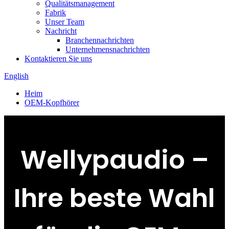
Qualitätsmanagement
Fabrik
Unser Team
Nachricht
Branchennachrichten
Unternehmensnachrichten
Kontaktieren Sie uns
English
Heim
OEM-Kopfhörer
Wellypaudio –
Ihre beste Wahl