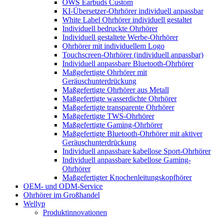
OWS Earbuds Custom
KI-Übersetzer-Ohrhörer individuell anpassbar
White Label Ohrhörer individuell gestaltet
Individuell bedruckte Ohrhörer
Individuell gestaltete Werbe-Ohrhörer
Ohrhörer mit individuellem Logo
Touchscreen-Ohrhörer (individuell anpassbar)
Individuell anpassbare Bluetooth-Ohrhörer
Maßgefertigte Ohrhörer mit
Geräuschunterdrückung
Maßgefertigte Ohrhörer aus Metall
Maßgefertigte wasserdichte Ohrhörer
Maßgefertigte transparente Ohrhörer
Maßgefertigte TWS-Ohrhörer
Maßgefertigte Gaming-Ohrhörer
Maßgefertigte Bluetooth-Ohrhörer mit aktiver
Geräuschunterdrückung
Individuell anpassbare kabellose Sport-Ohrhörer
Individuell anpassbare kabellose Gaming-
Ohrhörer
Maßgefertigter Knochenleitungskopfhörer
OEM- und ODM-Service
Ohrhörer im Großhandel
Wellyp
Produktinnovationen