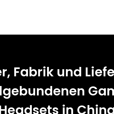
er, Fabrik und Lief
lgebundenen Ga
Headsets in Chin