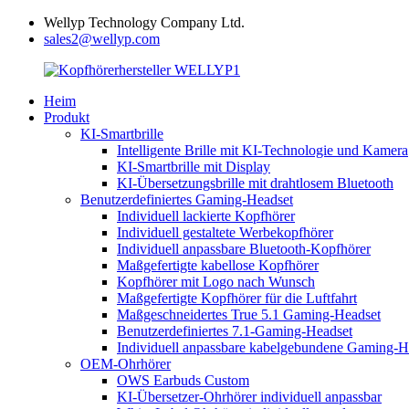
Wellyp Technology Company Ltd.
sales2@wellyp.com
Heim
Produkt
KI-Smartbrille
Intelligente Brille mit KI-Technologie und Kamera
KI-Smartbrille mit Display
KI-Übersetzungsbrille mit drahtlosem Bluetooth
Benutzerdefiniertes Gaming-Headset
Individuell lackierte Kopfhörer
Individuell gestaltete Werbekopfhörer
Individuell anpassbare Bluetooth-Kopfhörer
Maßgefertigte kabellose Kopfhörer
Kopfhörer mit Logo nach Wunsch
Maßgefertigte Kopfhörer für die Luftfahrt
Maßgeschneidertes True 5.1 Gaming-Headset
Benutzerdefiniertes 7.1-Gaming-Headset
Individuell anpassbare kabelgebundene Gaming-H
OEM-Ohrhörer
OWS Earbuds Custom
KI-Übersetzer-Ohrhörer individuell anpassbar