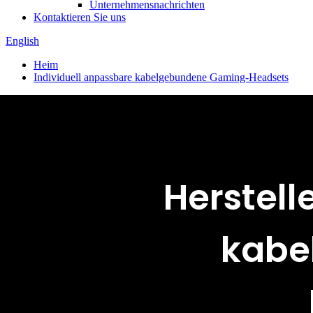
Unternehmensnachrichten
Kontaktieren Sie uns
English
Heim
Individuell anpassbare kabelgebundene Gaming-Headsets
Herstell
kabe