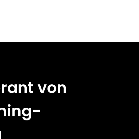
erant von
ming-
a