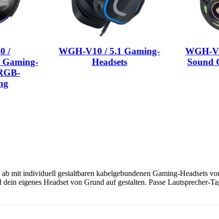
 /
WGH-V10 / 5.1 Gaming-
WGH-V9 
s Gaming-
Headsets
Sound 
 RGB-
ng
nz ab mit individuell gestaltbaren kabelgebundenen Gaming-Headsets 
ein eigenes Headset von Grund auf gestalten. Passe Lautsprecher-Tags