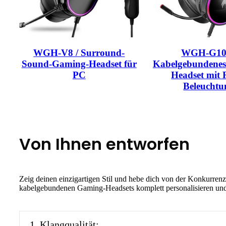
WGH-V8 / Surround-
WGH-G100
Sound-Gaming-Headset für
Kabelgebundene
PC
Headset mit
Beleuchtu
Von Ihnen entworfen
Zeig deinen einzigartigen Stil und hebe dich von der Konkurre
kabelgebundenen Gaming-Headsets komplett personalisieren und d
1. Klangqualität: