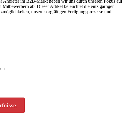
er Anbieter im B2B-Markt heben wir uns durch unseren Fokus auf
n Mitbewerbern ab. Dieser Artikel beleuchtet die einzigartigen
tzmöglichkeiten, unsere sorgfältigen Fertigungsprozesse und
len
rfnisse.