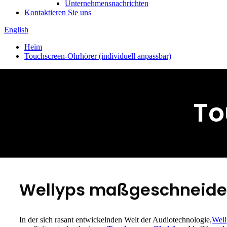
Unternehmensnachrichten
Kontaktieren Sie uns
English
Heim
Touchscreen-Ohrhörer (individuell anpassbar)
To
Wellyps maßgeschneide
In der sich rasant entwickelnden Welt der Audiotechnologie,
Well