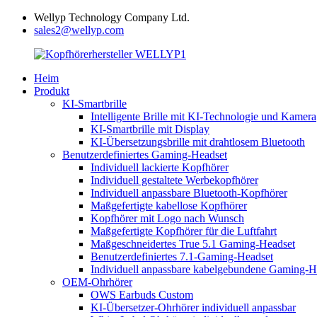
Wellyp Technology Company Ltd.
sales2@wellyp.com
Heim
Produkt
KI-Smartbrille
Intelligente Brille mit KI-Technologie und Kamera
KI-Smartbrille mit Display
KI-Übersetzungsbrille mit drahtlosem Bluetooth
Benutzerdefiniertes Gaming-Headset
Individuell lackierte Kopfhörer
Individuell gestaltete Werbekopfhörer
Individuell anpassbare Bluetooth-Kopfhörer
Maßgefertigte kabellose Kopfhörer
Kopfhörer mit Logo nach Wunsch
Maßgefertigte Kopfhörer für die Luftfahrt
Maßgeschneidertes True 5.1 Gaming-Headset
Benutzerdefiniertes 7.1-Gaming-Headset
Individuell anpassbare kabelgebundene Gaming-H
OEM-Ohrhörer
OWS Earbuds Custom
KI-Übersetzer-Ohrhörer individuell anpassbar