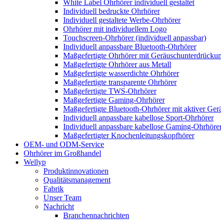
White Label Ohrhörer individuell gestaltet
Individuell bedruckte Ohrhörer
Individuell gestaltete Werbe-Ohrhörer
Ohrhörer mit individuellem Logo
Touchscreen-Ohrhörer (individuell anpassbar)
Individuell anpassbare Bluetooth-Ohrhörer
Maßgefertigte Ohrhörer mit Geräuschunterdrücku
Maßgefertigte Ohrhörer aus Metall
Maßgefertigte wasserdichte Ohrhörer
Maßgefertigte transparente Ohrhörer
Maßgefertigte TWS-Ohrhörer
Maßgefertigte Gaming-Ohrhörer
Maßgefertigte Bluetooth-Ohrhörer mit aktiver Ge
Individuell anpassbare kabellose Sport-Ohrhörer
Individuell anpassbare kabellose Gaming-Ohrhöre
Maßgefertigter Knochenleitungskopfhörer
OEM- und ODM-Service
Ohrhörer im Großhandel
Wellyp
Produktinnovationen
Qualitätsmanagement
Fabrik
Unser Team
Nachricht
Branchennachrichten