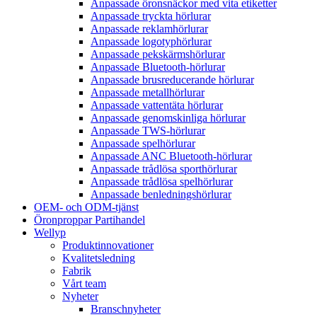
Anpassade öronsnäckor med vita etiketter
Anpassade tryckta hörlurar
Anpassade reklamhörlurar
Anpassade logotyphörlurar
Anpassade pekskärmshörlurar
Anpassade Bluetooth-hörlurar
Anpassade brusreducerande hörlurar
Anpassade metallhörlurar
Anpassade vattentäta hörlurar
Anpassade genomskinliga hörlurar
Anpassade TWS-hörlurar
Anpassade spelhörlurar
Anpassade ANC Bluetooth-hörlurar
Anpassade trådlösa sporthörlurar
Anpassade trådlösa spelhörlurar
Anpassade benledningshörlurar
OEM- och ODM-tjänst
Öronproppar Partihandel
Wellyp
Produktinnovationer
Kvalitetsledning
Fabrik
Vårt team
Nyheter
Branschnyheter