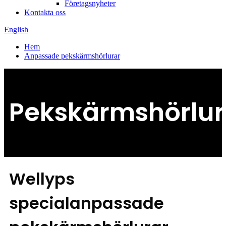
Företagsnyheter
Kontakta oss
English
Hem
Anpassade pekskärmshörlurar
Pekskärmshörlur
Wellyps
specialanpassade