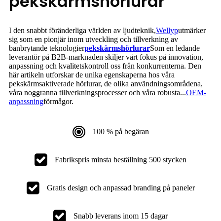
pekskärmshörlurar
I den snabbt föränderliga världen av ljudteknik,
Wellyp
utmärker
sig som en pionjär inom utveckling och tillverkning av
banbrytande teknologier
pekskärmshörlurar
Som en ledande
leverantör på B2B-marknaden skiljer vårt fokus på innovation,
anpassning och kvalitetskontroll oss från konkurrenterna. Den
här artikeln utforskar de unika egenskaperna hos våra
pekskärmsaktiverade hörlurar, de olika användningsområdena,
våra noggranna tillverkningsprocesser och våra robusta...
OEM-
anpassning
förmågor.
100 % på begäran
Fabrikspris minsta beställning 500 stycken
Gratis design och anpassad branding på paneler
Snabb leverans inom 15 dagar