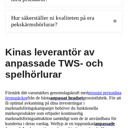
Hur säkerställer ni kvaliteten på era
pekskärmshörlurar?
Kinas leverantör av
anpassade TWS- och
spelhörlurar
Förstärk ditt varumärkes genomslagskraft med
grossist personliga
öronsnäckor
från de bästa
anpassat headset
grossistfabrik. För att
få optimal avkastning på dina investeringar i
marknadsföringskampanjer behöver du funktionella
märkesprodukter som erbjuder kontinuerlig
marknadsföringsattraktion samtidigt som de är användbara för
kunderna i deras vardag. Wellyp är en topprankad
anpassade