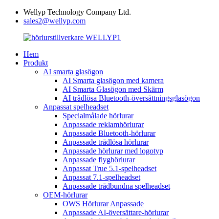
Wellyp Technology Company Ltd.
sales2@wellyp.com
Hem
Produkt
AI smarta glasögon
AI Smarta glasögon med kamera
AI Smarta Glasögon med Skärm
AI trådlösa Bluetooth-översättningsglasögon
Anpassat spelheadset
Specialmålade hörlurar
Anpassade reklamhörlurar
Anpassade Bluetooth-hörlurar
Anpassade trådlösa hörlurar
Anpassade hörlurar med logotyp
Anpassade flyghörlurar
Anpassat True 5.1-spelheadset
Anpassat 7.1-spelheadset
Anpassade trådbundna spelheadset
OEM-hörlurar
OWS Hörlurar Anpassade
Anpassade AI-översättare-hörlurar