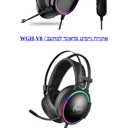
WGH-V8 / אוזניות גיימינג סראונד למחשב