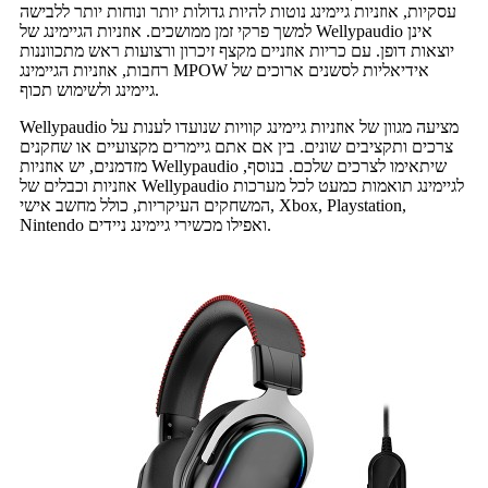
עסקיות, אוזניות גיימינג נוטות להיות גדולות יותר ונוחות יותר ללבישה
למשך פרקי זמן ממושכים. אוזניות הגיימינג של Wellypaudio אינן
יוצאות דופן. עם כריות אוזניים מקצף זיכרון ורצועות ראש מתכווננות
רחבות, אוזניות הגיימינג MPOW אידיאליות לסשנים ארוכים של
גיימינג ולשימוש תכוף.
Wellypaudio מציעה מגוון של אוזניות גיימינג קוויות שנועדו לענות על
צרכים ותקציבים שונים. בין אם אתם גיימרים מקצועיים או שחקנים
מזדמנים, יש אוזניות Wellypaudio שיתאימו לצרכים שלכם. בנוסף,
אוזניות וכבלים של Wellypaudio לגיימינג תואמות כמעט לכל מערכות
המשחקים העיקריות, כולל מחשב אישי, Xbox, Playstation,
Nintendo ואפילו מכשירי גיימינג ניידים.