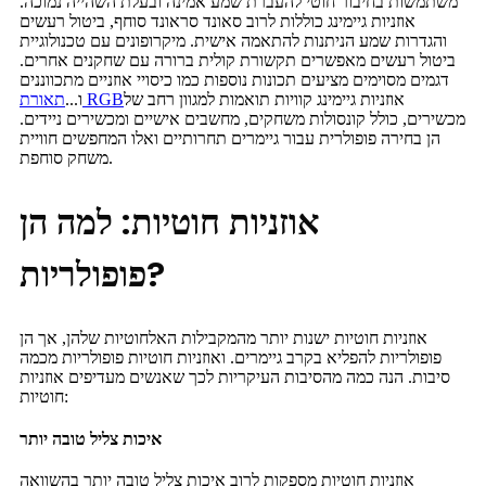
משתמשות בחיבור חוטי להעברת שמע אמינה ובעלת השהייה נמוכה.
אוזניות גיימינג כוללות לרוב סאונד סראונד סוחף, ביטול רעשים
והגדרות שמע הניתנות להתאמה אישית. מיקרופונים עם טכנולוגיית
ביטול רעשים מאפשרים תקשורת קולית ברורה עם שחקנים אחרים.
דגמים מסוימים מציעים תכונות נוספות כמו כיסויי אוזניים מתכווננים
אוזניות גיימינג קוויות תואמות למגוון רחב של
תאורת RGB
ו...
מכשירים, כולל קונסולות משחקים, מחשבים אישיים ומכשירים ניידים.
הן בחירה פופולרית עבור גיימרים תחרותיים ואלו המחפשים חוויית
משחק סוחפת.
אוזניות חוטיות: למה הן
פופולריות?
אוזניות חוטיות ישנות יותר מהמקבילות האלחוטיות שלהן, אך הן
פופולריות להפליא בקרב גיימרים. ואוזניות חוטיות פופולריות מכמה
סיבות. הנה כמה מהסיבות העיקריות לכך שאנשים מעדיפים אוזניות
חוטיות:
איכות צליל טובה יותר
אוזניות חוטיות מספקות לרוב איכות צליל טובה יותר בהשוואה