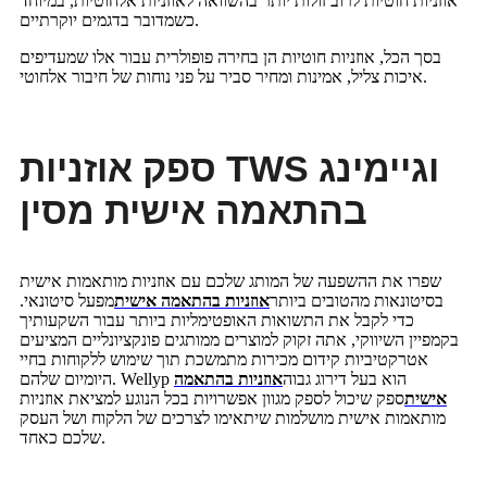
אוזניות חוטיות לרוב זולות יותר בהשוואה לאוזניות אלחוטיות, במיוחד
כשמדובר בדגמים יוקרתיים.
בסך הכל, אוזניות חוטיות הן בחירה פופולרית עבור אלו שמעדיפים
איכות צליל, אמינות ומחיר סביר על פני נוחות של חיבור אלחוטי.
ספק אוזניות TWS וגיימינג
בהתאמה אישית מסין
שפרו את ההשפעה של המותג שלכם עם אוזניות מותאמות אישית
בסיטונאות מהטובים ביותר
אוזניות בהתאמה אישית
מפעל סיטונאי.
כדי לקבל את התשואות האופטימליות ביותר עבור השקעותיך
בקמפיין השיווקי, אתה זקוק למוצרים ממותגים פונקציונליים המציעים
אטרקטיביות קידום מכירות מתמשכת תוך שימוש ללקוחות בחיי
היומיום שלהם. Wellyp הוא בעל דירוג גבוה
אוזניות בהתאמה
אישית
ספק שיכול לספק מגוון אפשרויות בכל הנוגע למציאת אוזניות
מותאמות אישית מושלמות שיתאימו לצרכים של הלקוח ושל העסק
שלכם כאחד.