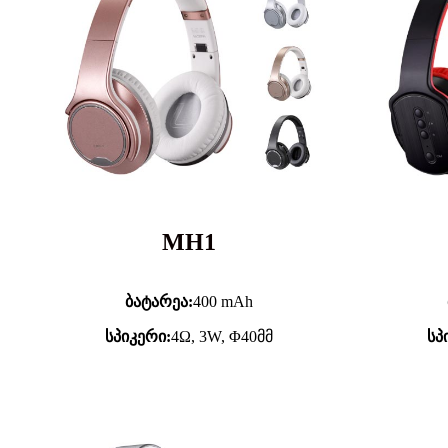
MH1
ბატარეა:
400 mAh
სპიკერი:
4Ω, 3W, Φ40მმ
სპ