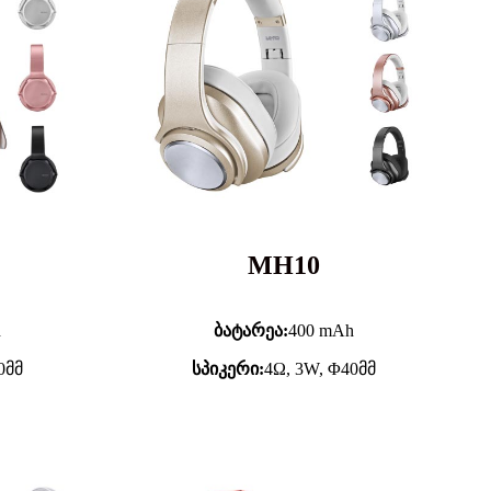
MH10
h
ბატარეა:
400 mAh
0მმ
სპიკერი:
4Ω, 3W, Φ40მმ