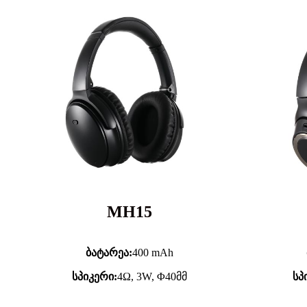
MH15
ბატარეა:
400 mAh
სპიკერი:
4Ω, 3W, Φ40მმ
სპ