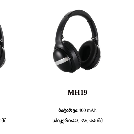
MH19
h
ბატარეა:
400 mAh
0მმ
სპიკერი:
4Ω, 3W, Φ40მმ