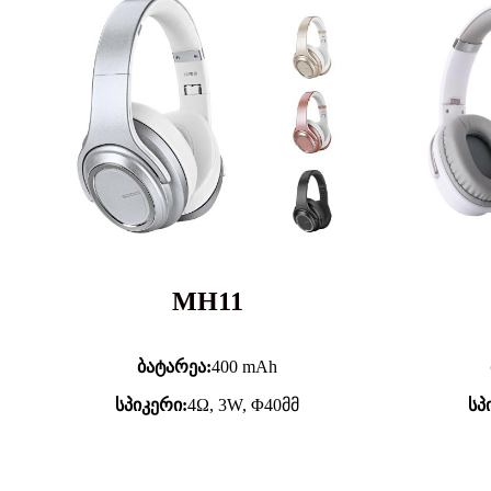
MH11
ბატარეა:
400 mAh
სპიკერი:
4Ω, 3W, Φ40მმ
სპ