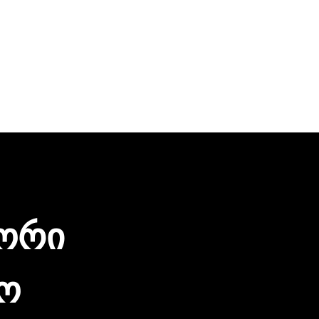
იორი
ო