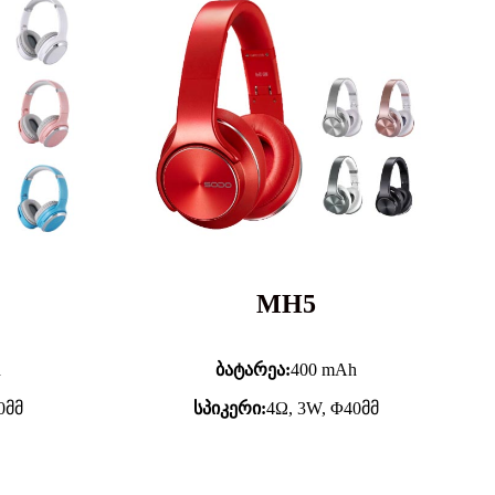
MH5
h
ბატარეა:
400 mAh
0მმ
სპიკერი:
4Ω, 3W, Φ40მმ