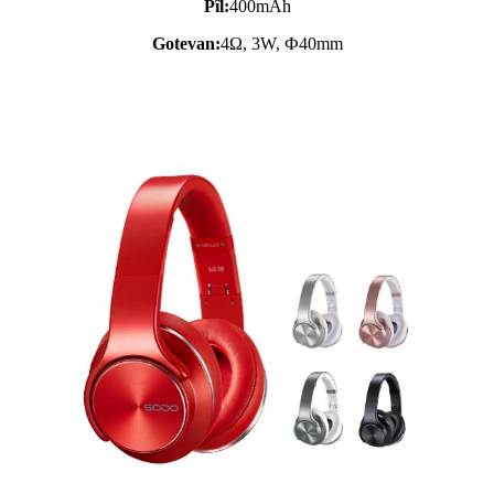
Pîl:
400mAh
Gotevan:
4Ω, 3W, Ф40mm