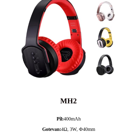
MH2
Pîl:
400mAh
Gotevan:
4Ω, 3W, Ф40mm