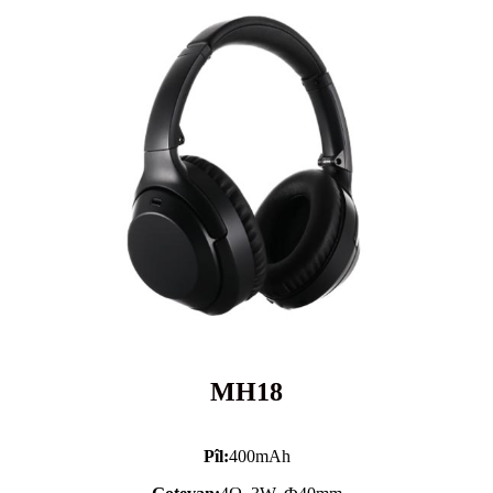
MH18
Pîl:
400mAh