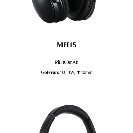
MH15
Pîl:
400mAh
Gotevan:
4Ω, 3W, Ф40mm