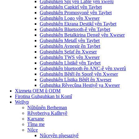
Guhguhkên Spî yên Lable yên xwerû
Guhguhkên Çapkirî yên Taybet
Guhguhkên Promosyonê yên Taybet
Guhguhkên Logo yên Xweser
Guhguhkên Ekrana Destikî yên Taybet
Guhguhkên Bluetooth-ê yên Taybet
Guhguhkên Betalkirina Dengê yên Xweser
Guhguhkên Metalî yên Taybet
Guhguhkên Avnegir ên Taybet
Guhguhkên Şefaf ên Xweser
Guhguhkên TWS yên Xweser
Guhguhkên Lîstikê yên Taybet
Guhguhkên bluetooth ên ANC-ê yên xwerû
Guhguhkên Bêtêl ên Sporê yên Xweser
Guhguhkên Lîstika Bêtêl ên Xweser
Guhguhka Rêveçûna Hestiyê ya Xweser
Xizmeta OEM û ODM
Firotina Guhguhkan bi Komî
Wellyp
Nûbûnên Berheman
Rêveberiya Kalîteyê
Karxane
Tîma me
Nûçe
Nûçeyên pîşesaziyê