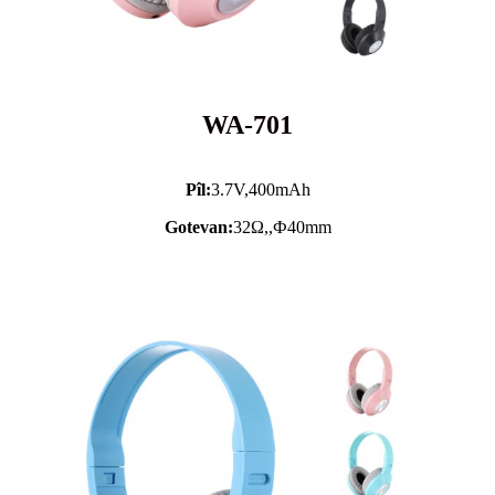
WA-701
Pîl:
3.7V,
400mAh
Gotevan:
32Ω,,Ф40mm