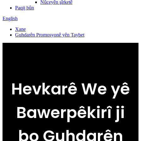
Nûçeyên şîrketê
Paqij bûn
English
Xane
Guhdarên Promosyonê yên Taybet
Hevkarê We yê
Bawerpêkirî ji
bo Guhdarên