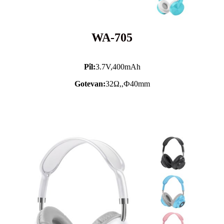
WA-705
Pîl:
3.7V,
400mAh
Gotevan:
32Ω,,Ф40mm