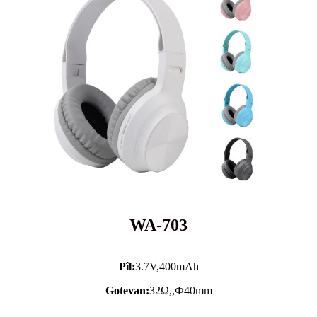
WA-703
Pîl:
3.7V,
400mAh
Gotevan:
32Ω,,Ф40mm