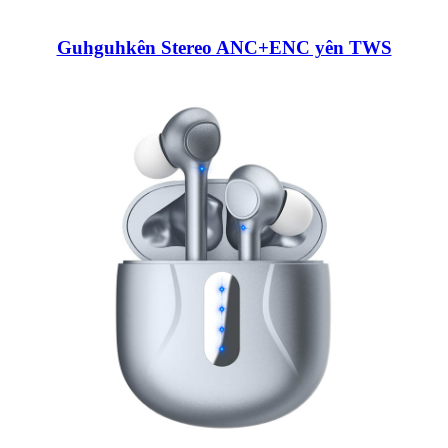
Guhguhkên Stereo ANC+ENC yên TWS