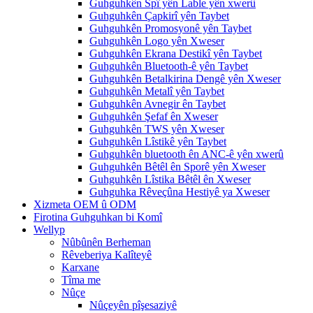
Guhguhkên Spî yên Lable yên xwerû
Guhguhkên Çapkirî yên Taybet
Guhguhkên Promosyonê yên Taybet
Guhguhkên Logo yên Xweser
Guhguhkên Ekrana Destikî yên Taybet
Guhguhkên Bluetooth-ê yên Taybet
Guhguhkên Betalkirina Dengê yên Xweser
Guhguhkên Metalî yên Taybet
Guhguhkên Avnegir ên Taybet
Guhguhkên Şefaf ên Xweser
Guhguhkên TWS yên Xweser
Guhguhkên Lîstikê yên Taybet
Guhguhkên bluetooth ên ANC-ê yên xwerû
Guhguhkên Bêtêl ên Sporê yên Xweser
Guhguhkên Lîstika Bêtêl ên Xweser
Guhguhka Rêveçûna Hestiyê ya Xweser
Xizmeta OEM û ODM
Firotina Guhguhkan bi Komî
Wellyp
Nûbûnên Berheman
Rêveberiya Kalîteyê
Karxane
Tîma me
Nûçe
Nûçeyên pîşesaziyê