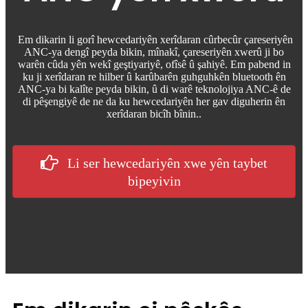
Em dikarin li gorî hewcedariyên xerîdaran cûrbecûr çareseriyên
ANC-ya dengî peyda bikin, mînakî, çareseriyên xwerû ji bo
warên cûda yên wekî geştiyariyê, ofîsê û şahiyê. Em pabend in
ku ji xerîdaran re hilber û karûbarên guhguhkên bluetooth ên
ANC-ya bi kalîte peyda bikin, û di warê teknolojiya ANC-ê de
di pêşengiyê de ne da ku hewcedariyên her gav diguherin ên
xerîdaran bicîh bînin.
.
Li ser hewcedariyên xwe yên taybet
bipeyivin