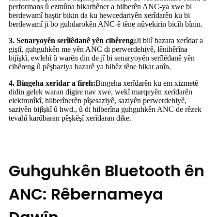
performans û ezmûna bikarhêner a hilberên ANC-ya xwe bi
berdewamî baştir bikin da ku hewcedariyên xerîdarên ku bi
berdewamî ji bo guhdarokên ANC-ê têne nûvekirin bicîh bînin.
3. Senaryoyên serîlêdanê yên cihêreng:
Ji bilî bazara xerîdar a
giştî, guhguhkên me yên ANC di perwerdehiyê, lênihêrîna
bijîşkî, ewlehî û warên din de jî bi senaryoyên serîlêdanê yên
cihêreng û pêşbaziya bazarê ya bihêz têne bikar anîn.
4. Bingeha xerîdar a fireh:
Bingeha xerîdarên ku em xizmetê
didin gelek waran digire nav xwe, wekî marqeyên xerîdarên
elektronîkî, hilberînerên pîşesaziyê, saziyên perwerdehiyê,
saziyên bijîşkî û hwd., û di hilberîna guhguhkên ANC de rêzek
tevahî karûbaran pêşkêşî xerîdaran dike.
Guhguhkên Bluetooth ên
ANC: Rêbernameya