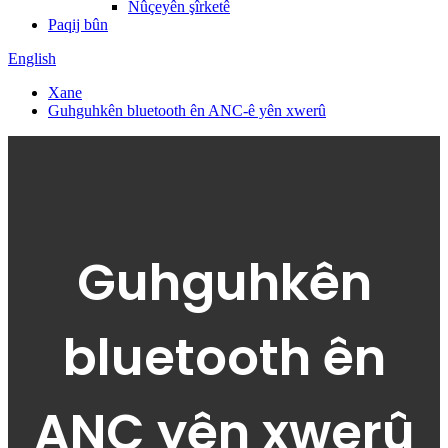
Nûçeyên şîrketê
Paqij bûn
English
Xane
Guhguhkên bluetooth ên ANC-ê yên xwerû
Guhguhkên
bluetooth ên
ANC yên xwerû