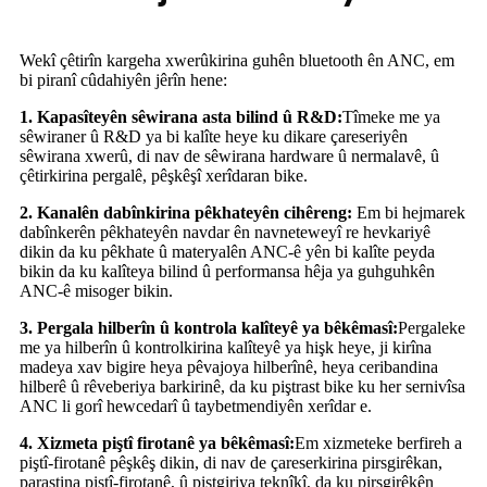
Wekî çêtirîn kargeha xwerûkirina guhên bluetooth ên ANC, em
bi piranî cûdahiyên jêrîn hene:
1. Kapasîteyên sêwirana asta bilind û R&D:
Tîmeke me ya
sêwiraner û R&D ya bi kalîte heye ku dikare çareseriyên
sêwirana xwerû, di nav de sêwirana hardware û nermalavê, û
çêtirkirina pergalê, pêşkêşî xerîdaran bike.
2. Kanalên dabînkirina pêkhateyên cihêreng:
Em bi hejmarek
dabînkerên pêkhateyên navdar ên navneteweyî re hevkariyê
dikin da ku pêkhate û materyalên ANC-ê yên bi kalîte peyda
bikin da ku kalîteya bilind û performansa hêja ya guhguhkên
ANC-ê misoger bikin.
3. Pergala hilberîn û kontrola kalîteyê ya bêkêmasî:
Pergaleke
me ya hilberîn û kontrolkirina kalîteyê ya hişk heye, ji kirîna
madeya xav bigire heya pêvajoya hilberînê, heya ceribandina
hilberê û rêveberiya barkirinê, da ku piştrast bike ku her sernivîsa
ANC li gorî hewcedarî û taybetmendiyên xerîdar e.
4. Xizmeta piştî firotanê ya bêkêmasî:
Em xizmeteke berfireh a
piştî-firotanê pêşkêş dikin, di nav de çareserkirina pirsgirêkan,
parastina piştî-firotanê, û piştgiriya teknîkî, da ku pirsgirêkên