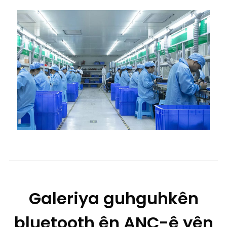
Galeriya guhguhkên
bluetooth ên ANC-ê yên