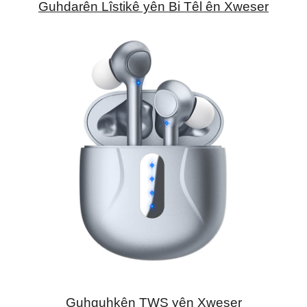
Guhdarên Lîstikê yên Bi Têl ên Xweser
Guhguhkên TWS yên Xweser