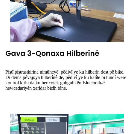
Gava 3-Qonaxa Hilberînê
Piştî piştrastkirina nimûneyê, pêdivî ye ku hilberîn dest pê bike.
Di dema pêvajoya hilberînê de, pêdivî ye ku kalîte bi tundî were
kontrol kirin da ku her cotek guhguhkên Bluetooth-ê
hewcedariyên xerîdar bicîh bîne.