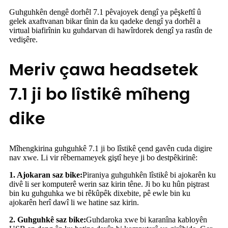
Guhguhkên dengê dorhêl 7.1 pêvajoyek dengî ya pêşkeftî û
gelek axaftvanan bikar tînin da ku qadeke dengî ya dorhêl a
virtual biafirînin ku guhdarvan di hawîrdorek dengî ya rastîn de
vedişêre.
Meriv çawa headsetek
7.1 ji bo lîstikê mîheng
dike
Mîhengkirina guhguhkê 7.1 ji bo lîstikê çend gavên cuda digire
nav xwe. Li vir rêbernameyek giştî heye ji bo destpêkirinê:
1. Ajokaran saz bike:
Piraniya guhguhkên lîstikê bi ajokarên ku
divê li ser komputerê werin saz kirin têne. Ji bo ku hûn piştrast
bin ku guhguhka we bi rêkûpêk dixebite, pê ewle bin ku
ajokarên herî dawî li we hatine saz kirin.
2. Guhguhkê saz bike:
Guhdaroka xwe bi karanîna kabloyên