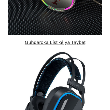
Guhdaroka Lîstikê ya Taybet