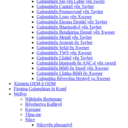
Guhguhkên Spî yên Lable yên xwerû
Guhguhkên Çapkirî yên Taybet
Guhguhkên Promosyonê yên Taybet
Guhguhkên Logo yên Xweser
Guhguhkên Ekrana Destikî yên Taybet
Guhguhkên Bluetooth-ê yên Taybet
Guhguhkên Betalkirina Dengê yên Xweser
Guhguhkên Metalî yên Taybet
Guhguhkên Avnegir ên Taybet
Guhguhkên Şefaf ên Xweser
Guhguhkên TWS yên Xweser
Guhguhkên Lîstikê yên Taybet
Guhguhkên bluetooth ên ANC-ê yên xwerû
Guhguhkên Bêtêl ên Sporê yên Xweser
Guhguhkên Lîstika Bêtêl ên Xweser
Guhguhka Rêveçûna Hestiyê ya Xweser
Xizmeta OEM û ODM
Firotina Guhguhkan bi Komî
Wellyp
Nûbûnên Berheman
Rêveberiya Kalîteyê
Karxane
Tîma me
Nûçe
Nûçeyên pîşesaziyê