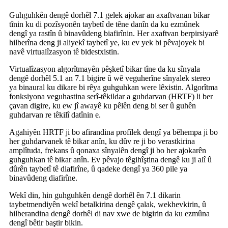
Guhguhkên dengê dorhêl 7.1 gelek ajokar an axaftvanan bikar
tînin ku di pozîsyonên taybetî de têne danîn da ku ezmûnek
dengî ya rastîn û binavûdeng biafirînin. Her axaftvan berpirsiyarê
hilberîna deng ji aliyekî taybetî ye, ku ev yek bi pêvajoyek bi
navê virtualîzasyon tê bidestxistin.
Virtualîzasyon algorîtmayên pêşketî bikar tîne da ku sînyala
dengê dorhêl 5.1 an 7.1 bigire û wê veguherîne sînyalek stereo
ya binaural ku dikare bi rêya guhguhkan were lêxistin. Algorîtma
fonksiyona veguhastina serî-têkildar a guhdarvan (HRTF) li ber
çavan digire, ku ew jî awayê ku pêlên deng bi ser û guhên
guhdarvan re têkilî datînin e.
Agahiyên HRTF ji bo afirandina profîlek dengî ya bêhempa ji bo
her guhdarvanek tê bikar anîn, ku dûv re ji bo verastkirina
amplîtuda, frekans û qonaxa sînyalên dengî ji bo her ajokarên
guhguhkan tê bikar anîn. Ev pêvajo têgihîştina dengê ku ji alî û
dûrên taybetî tê diafirîne, û qadeke dengî ya 360 pile ya
binavûdeng diafirîne.
Wekî din, hin guhguhkên dengê dorhêl ên 7.1 dikarin
taybetmendiyên wekî betalkirina dengê çalak, wekhevkirin, û
hilberandina dengê dorhêl di nav xwe de bigirin da ku ezmûna
dengî bêtir baştir bikin.