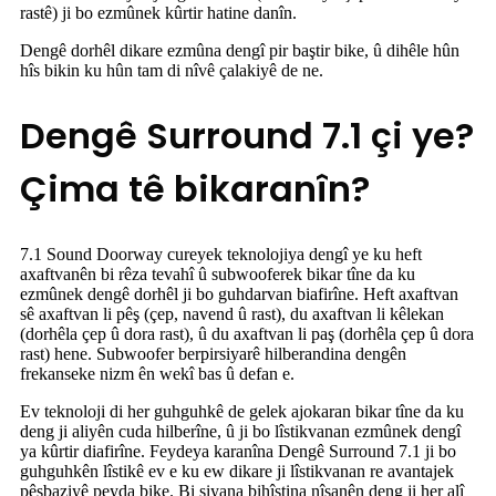
rastê) ji bo ezmûnek kûrtir hatine danîn.
Dengê dorhêl dikare ezmûna dengî pir baştir bike, û dihêle hûn
hîs bikin ku hûn tam di nîvê çalakiyê de ne.
Dengê Surround 7.1 çi ye?
Çima tê bikaranîn?
7.1 Sound Doorway cureyek teknolojiya dengî ye ku heft
axaftvanên bi rêza tevahî û subwooferek bikar tîne da ku
ezmûnek dengê dorhêl ji bo guhdarvan biafirîne. Heft axaftvan
sê axaftvan li pêş (çep, navend û rast), du axaftvan li kêlekan
(dorhêla çep û dora rast), û du axaftvan li paş (dorhêla çep û dora
rast) hene. Subwoofer berpirsiyarê hilberandina dengên
frekanseke nizm ên wekî bas û defan e.
Ev teknoloji di her guhguhkê de gelek ajokaran bikar tîne da ku
deng ji aliyên cuda hilberîne, û ji bo lîstikvanan ezmûnek dengî
ya kûrtir diafirîne. Feydeya karanîna Dengê Surround 7.1 ji bo
guhguhkên lîstikê ev e ku ew dikare ji lîstikvanan re avantajek
pêşbaziyê peyda bike. Bi şiyana bihîstina nîşanên deng ji her alî