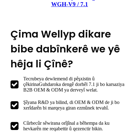
WGH-V9 / 7.1
Çima Wellyp dikare
bibe dabînkerê we yê
hêja li Çînê?
Tecrubeya dewlemend di pêşxistin û
çêkirina
Guhdaroka dengê dorhêl 7.1
ji bo karsaziya
B2B OEM & ODM ya derveyî welat.
Şîyana R&D ya bilind, di OEM & ODM de ji bo
xerîdarên bi marqeya giran ezmûnek tevahî.
Cûrbecûr sêwirana orîjînal a bêhempa da ku
hevkarên me reqabettir û qezenctir bikin.