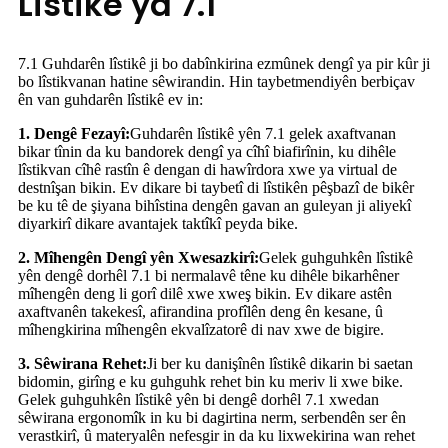
Lîstikê ya 7.1
7.1 Guhdarên lîstikê ji bo dabînkirina ezmûnek dengî ya pir kûr ji
bo lîstikvanan hatine sêwirandin. Hin taybetmendiyên berbiçav
ên van guhdarên lîstikê ev in:
1. Dengê Fezayî:
Guhdarên lîstikê yên 7.1 gelek axaftvanan
bikar tînin da ku bandorek dengî ya cîhî biafirînin, ku dihêle
lîstikvan cîhê rastîn ê dengan di hawîrdora xwe ya virtual de
destnîşan bikin. Ev dikare bi taybetî di lîstikên pêşbazî de bikêr
be ku tê de şiyana bihîstina dengên gavan an guleyan ji aliyekî
diyarkirî dikare avantajek taktîkî peyda bike.
2. Mîhengên Dengî yên Xwesazkirî:
Gelek guhguhkên lîstikê
yên dengê dorhêl 7.1 bi nermalavê têne ku dihêle bikarhêner
mîhengên deng li gorî dilê xwe xweş bikin. Ev dikare astên
axaftvanên takekesî, afirandina profîlên deng ên kesane, û
mîhengkirina mîhengên ekvalîzatorê di nav xwe de bigire.
3. Sêwirana Rehet:
Ji ber ku danişînên lîstikê dikarin bi saetan
bidomin, girîng e ku guhguhk rehet bin ku meriv li xwe bike.
Gelek guhguhkên lîstikê yên bi dengê dorhêl 7.1 xwedan
sêwirana ergonomîk in ku bi dagirtina nerm, serbendên ser ên
verastkirî, û materyalên nefesgir in da ku lixwekirina wan rehet