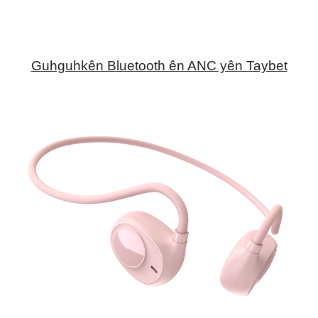
Guhguhkên Bluetooth ên ANC yên Taybet