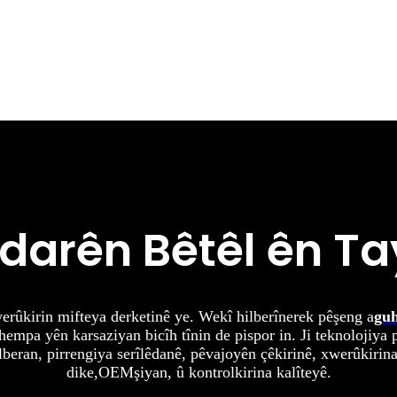
darên Bêtêl ên Ta
erûkirin mifteya derketinê ye. Wekî hilberînerek pêşeng a
guh
empa yên karsaziyan bicîh tînin de pispor in. Ji teknolojiya 
beran, pirrengiya serîlêdanê, pêvajoyên çêkirinê, xwerûkiri
dike,
OEM
şiyan, û kontrolkirina kalîteyê.