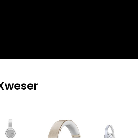
 Xweser