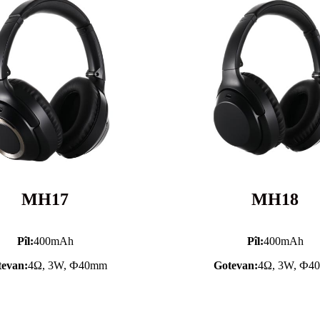
MH17
MH18
Pîl:
400mAh
Pîl:
400mAh
evan:
4Ω, 3W, Ф40mm
Gotevan:
4Ω, 3W, Ф4