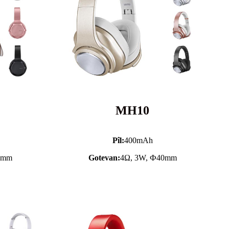
MH10
Pîl:
400mAh
0mm
Gotevan:
4Ω, 3W, Ф40mm