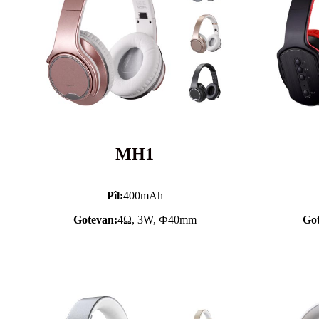
MH1
Pîl:
400mAh
Gotevan:
4Ω, 3W, Ф40mm
Got