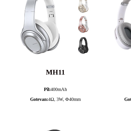
MH11
Pîl:
400mAh
Gotevan:
4Ω, 3W, Ф40mm
Got