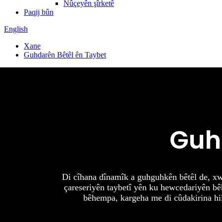
Nûçeyên şîrketê
Paqij bûn
English
Xane
Guhdarên Bêtêl ên Taybet
Guh
Di cîhana dînamîk a guhguhkên bêtêl de, xw
çareseriyên taybetî yên ku hewcedariyên bêh
bêhempa, kargeha me di cûdakirina hil