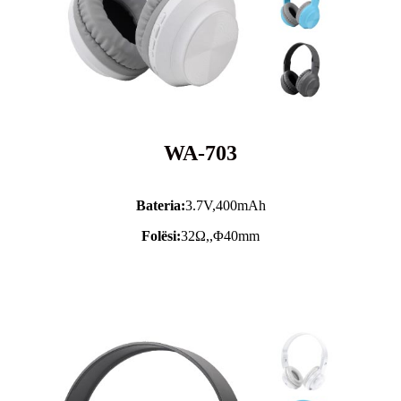
WA-703
Bateria:
3.7V,
400mAh
Folësi:
32Ω,,Φ40mm