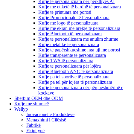
Kufje të personalizuara për përkthyes AI
Kufje me etiketë të bardhë të personalizuara
Kufje të printuara me porosi
Kufje Promocionale të Personalizuara
Kufje me logo të personalizuara
Kufje me ekran me prekje të personalizuara
Kufje Bluetooth të personalizuara
Kufje të personalizuara me anulim zhurme
Kufje metalike të personalizuara
Kufje të papërshkueshme nga uji me porosi
Kufje transparente të personalizuara
Kufje TWS të personalizuara
Kufje të personalizuara për lojëra
Kufje Bluetooth ANC të personalizuara
Kufje pa tel sportive të personalizuara
Kufje pa tel për lojëra të personalizuara
Kufje të personalizuara për përçueshmërinë e
kockave
Shërbim OEM dhe ODM
Kufje me shumicë
Wellyp
Inovacionet e Produkteve
Menaxhimi i Cilësisë
Fabrikë
Ekipi ynë