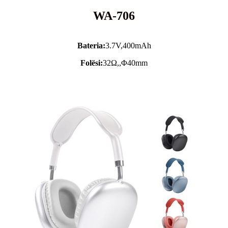
WA-706
Bateria:
3.7V,
400mAh
Folësi:
32Ω,,Φ40mm