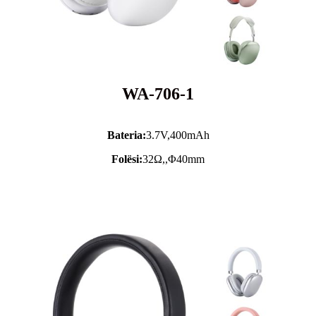
WA-706-1
Bateria:
3.7V,
400mAh
Folësi:
32Ω,,Φ40mm