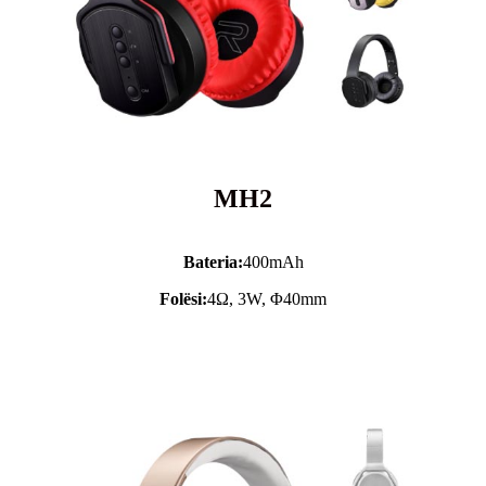
MH2
Bateria:
400mAh
Folësi:
4Ω, 3W, Φ40mm