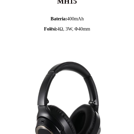
MH15
Bateria:
400mAh
Folësi:
4Ω, 3W, Φ40mm