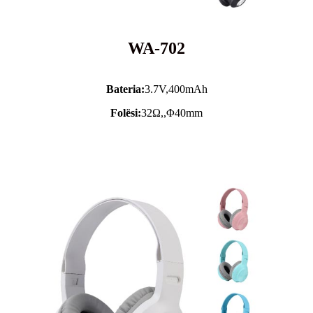
WA-702
Bateria:
3.7V,
400mAh
Folësi:
32Ω,,Φ40mm