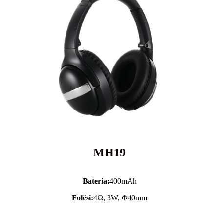
MH19
Bateria:
400mAh
Folësi:
4Ω, 3W, Φ40mm