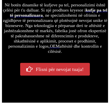
Në botën dinamike të kufjeve pa tel, personalizimi është
çelësi për t'u dalluar. Si një prodhues kryesor i
kufje pa tel
të personalizuara
, ne specializohemi në ofrimin e
zgjidhjeve të personalizuara që plotësojnë nevojat unike të
bizneseve. Nga teknologjia e përparuar deri te aftësitë e
jashtëzakonshme të markës, fabrika jonë ofron ekspertizë
të pakrahasueshme në diferencimin e produkteve,
shkathtësinë e aplikimit, proceset e prodhimit,
personalizimin e logos,
OEM
aftësitë dhe kontrollin e
cilësisë.
Flisni për nevojat tuaja!