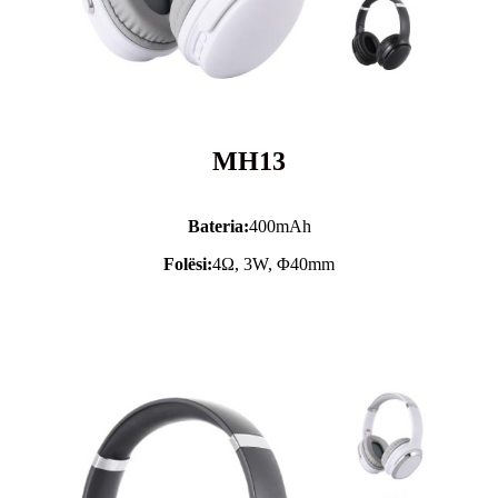
MH13
Bateria:
400mAh
Folësi:
4Ω, 3W, Φ40mm