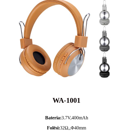
WA-1001
Bateria:
3.7V,
400mAh
Folësi:
32Ω,,Φ40mm