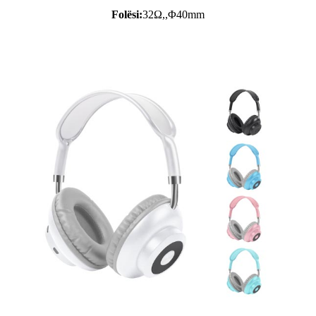
Folësi:
32Ω,,Φ40mm