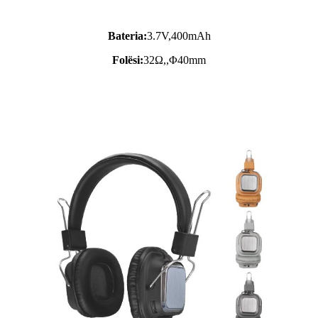
Bateria:
3.7V,
400mAh
Folësi:
32Ω,,Φ40mm