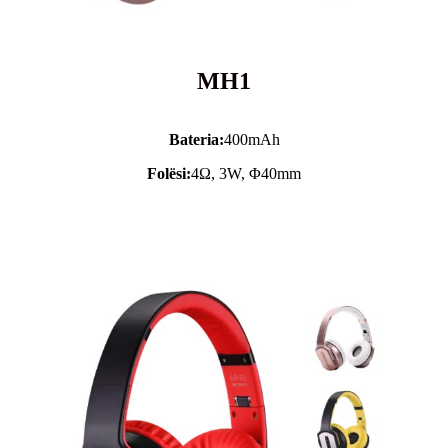
MH1
Bateria:
400mAh
Folësi:
4Ω, 3W, Φ40mm