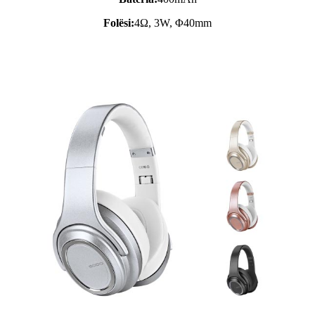
Folësi:
4Ω, 3W, Φ40mm