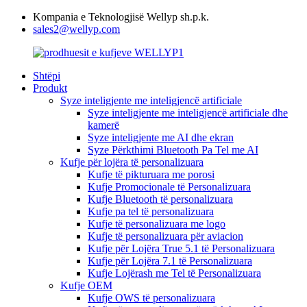
Kompania e Teknologjisë Wellyp sh.p.k.
sales2@wellyp.com
Shtëpi
Produkt
Syze inteligjente me inteligjencë artificiale
Syze inteligjente me inteligjencë artificiale dhe
kamerë
Syze inteligjente me AI dhe ekran
Syze Përkthimi Bluetooth Pa Tel me AI
Kufje për lojëra të personalizuara
Kufje të pikturuara me porosi
Kufje Promocionale të Personalizuara
Kufje Bluetooth të personalizuara
Kufje pa tel të personalizuara
Kufje të personalizuara me logo
Kufje të personalizuara për aviacion
Kufje për Lojëra True 5.1 të Personalizuara
Kufje për Lojëra 7.1 të Personalizuara
Kufje Lojërash me Tel të Personalizuara
Kufje OEM
Kufje OWS të personalizuara