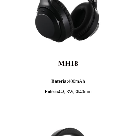
MH18
Bateria:
400mAh
Folësi:
4Ω, 3W, Φ40mm