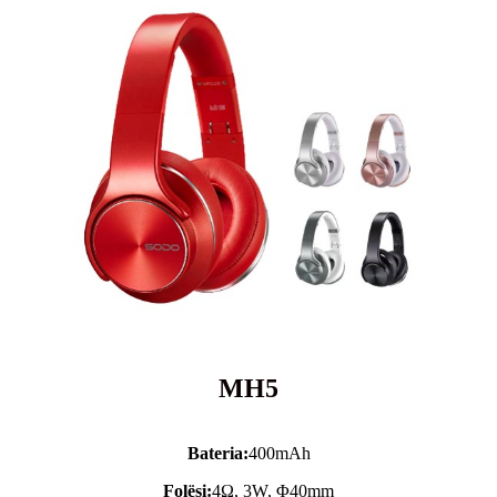
MH5
Bateria:
400mAh
Folësi:
4Ω, 3W, Φ40mm