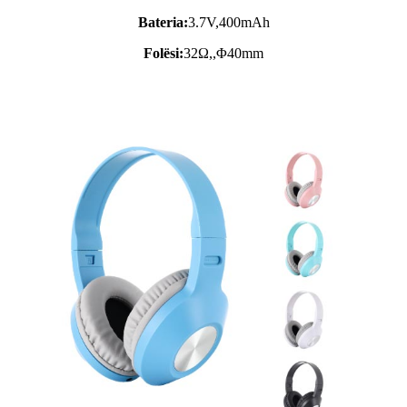
Bateria:
3.7V,
400mAh
Folësi:
32Ω,,Φ40mm