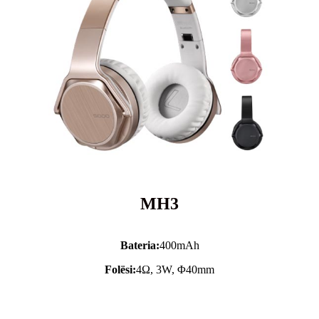
MH3
Bateria:
400mAh
Folësi:
4Ω, 3W, Φ40mm