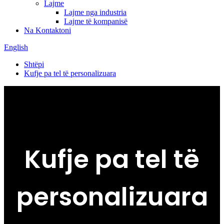
Lajme
Lajme nga industria
Lajme të kompanisë
Na Kontaktoni
English
Shtëpi
Kufje pa tel të personalizuara
Kufje pa tel të
personalizuara