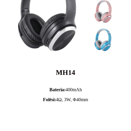
MH14
Bateria:
400mAh
Folësi:
4Ω, 3W, Φ40mm