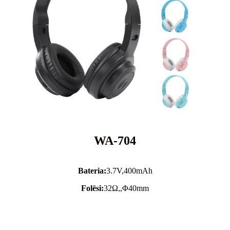
WA-704
Bateria:
3.7V,
400mAh
Folësi:
32Ω,,Φ40mm