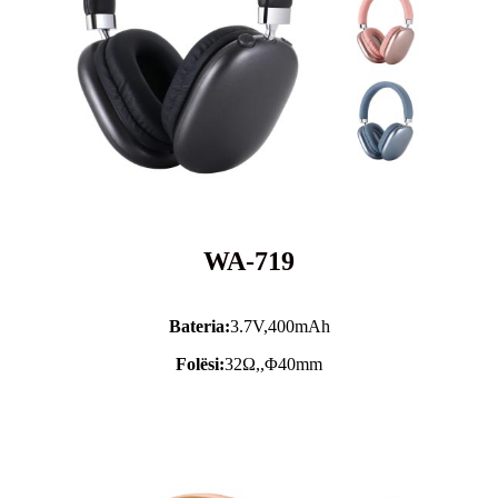
WA-719
Bateria:
3.7V,
400mAh
Folësi:
32Ω,,Φ40mm