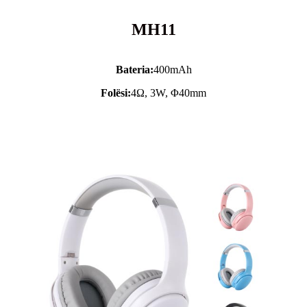
MH11
Bateria:
400mAh
Folësi:
4Ω, 3W, Φ40mm