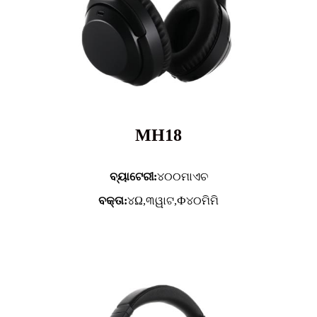
MH18
ବ୍ୟାଟେରୀ:
୪୦୦ମାଏଚ
ବକ୍ତା:
୪Ω,୩ୱାଟ,Ф୪୦ମିମି