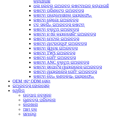
କରାଯାଇଛି
ଧଳା ଲେବଲ୍ ଇଅରବଡ୍ କଷ୍ଟମାଇଜ୍ କରାଯାଇଛି
କଷ୍ଟମ୍ ପ୍ରିଣ୍ଟେଡ୍ ଇଅରବଡ୍ସ
କଷ୍ଟମ୍ ପ୍ରୋମୋସନାଲ୍ ଇୟରଫୋନ୍
କଷ୍ଟମ୍ ଲୋଗୋ ଇଅରବଡ୍ସ
ଟଚ୍ ସ୍କ୍ରିନ୍ ଇଅରବଡ୍ସ କଷ୍ଟମ୍
କଷ୍ଟମ୍ ବ୍ଲୁଟୁଥ୍ ଇଅରବଡ୍ସ
କଷ୍ଟମ୍ ନଏଜ୍ କ୍ୟାନସେଲିଂ ଇଅରବଡ୍ସ
କଷ୍ଟମ୍ ମେଟାଲ୍ ଇଅରବଡ୍ସ
କଷ୍ଟମ୍ ୱାଟରପ୍ରୁଫ୍ ଇଅରବଡ୍ସ
କଷ୍ଟମ୍ ସ୍ୱଚ୍ଛ ଇଅରବଡ୍ସ
କଷ୍ଟମ୍ TWS ଇଅରବଡ୍ସ
କଷ୍ଟମ୍ ଗେମିଂ ଇଅରବଡ୍ସ
କଷ୍ଟମ୍ ANC ବ୍ଲୁଟୁଥ୍ ଇଅରବଡ୍ସ
କଷ୍ଟମ୍ ସ୍ପୋର୍ଟସ୍ ୱାୟାରଲେସ୍ ଇଅରବଡ୍ସ
କଷ୍ଟମ୍ ୱାୟାରଲେସ୍ ଗେମିଂ ଇଅରବଡ୍ସ
କଷ୍ଟମ୍ ବୋନ୍ କଣ୍ଡକ୍ସନ୍ ଇୟରଫୋନ୍
OEM ଏବଂ ODM ସେବା
ଇଅରବଡ୍ସ ହୋଲସେଲ୍
ୱେଲିପ୍
ଉତ୍ପାଦ ନବସୃଜନ
ଗୁଣବତ୍ତା ପରିଚାଳନା
କାରଖାନା
ଆମ ଦଳ
ସମାଚାର