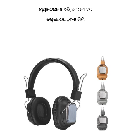
ବ୍ୟାଟେରୀ:
୩.୭ଭି,
୪୦୦ମାଏଚ
ବକ୍ତା:
32Ω,,Ф40ମିମି