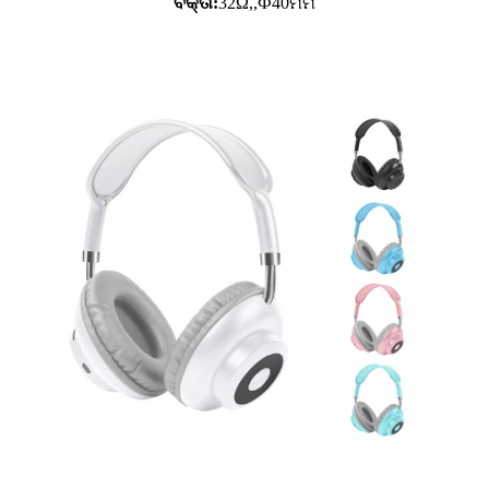
ବକ୍ତା:
32Ω,,Ф40ମିମି