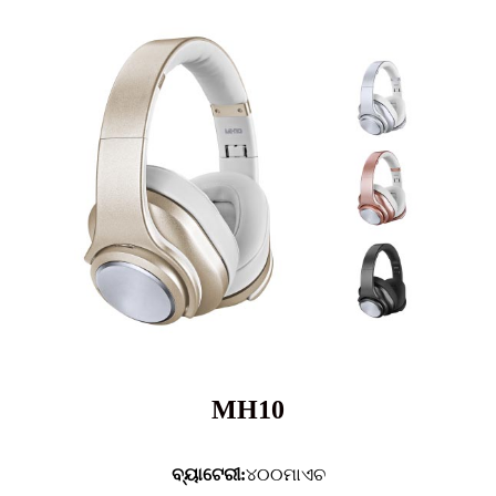
MH10
ବ୍ୟାଟେରୀ:
୪୦୦ମାଏଚ