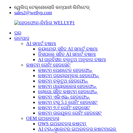
ୱେଲିପ୍ ଟେକ୍ନୋଲୋଜି କମ୍ପାନୀ ଲିମିଟେଡ୍
sales2@wellyp.com
ଘର
ଉତ୍ପାଦ
AI ସ୍ମାର୍ଟ ଚଷମା
କ୍ୟାମେରା ସହିତ AI ସ୍ମାର୍ଟ ଚଷମା
ଡିସପ୍ଲେ ସହିତ AI ସ୍ମାର୍ଟ ଚଷମା
AI ତାରବିହୀନ ବ୍ଲୁଟୁଥ୍ ଅନୁବାଦ ଚଷମା
କଷ୍ଟମ୍ ଗେମିଂ ହେଡସେଟ୍
କଷ୍ଟମ୍ ପେଣ୍ଟେଡ୍ ହେଡଫୋନ୍
କଷ୍ଟମ୍ ପ୍ରଚାରମୂଳକ ହେଡଫୋନ୍
କଷ୍ଟମ୍ ବ୍ଲୁଟୁଥ୍ ହେଡଫୋନ୍
କଷ୍ଟମ୍ ୱାୟାରଲେସ୍ ହେଡଫୋନ୍
ଲୋଗୋ ସହିତ କଷ୍ଟମ୍ ହେଡଫୋନ୍
କଷ୍ଟମ୍ ଏଭିଏସନ୍ ହେଡଫୋନ୍
କଷ୍ଟମ୍ ଟ୍ରୁ 5.1 ଗେମିଂ ହେଡସେଟ୍
କଷ୍ଟମ୍ ୭.୧ ଗେମିଂ ହେଡସେଟ୍
କଷ୍ଟମ୍ ତାରଯୁକ୍ତ ଗେମିଂ ହେଡସେଟ୍
OEM ଇଅରବଡ୍ସ
OWS ଇଅରବଡ୍ସ କଷ୍ଟମ୍
AI ଟ୍ରାନ୍ସଲେଟର ଇଅରବଡ୍ସ କଷ୍ଟମାଇଜ୍