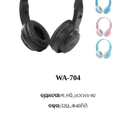
WA-704
ବ୍ୟାଟେରୀ:
୩.୭ଭି,
୪୦୦ମାଏଚ
ବକ୍ତା:
32Ω,,Ф40ମିମି