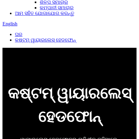
ଶିଳ୍ପ ସମାଚାର
କମ୍ପାନୀ ସମାଚାର
ଆମ ସହିତ ଯୋଗାଯୋଗ କରନ୍ତୁ
English
ଘର
କଷ୍ଟମ୍ ୱାୟାରଲେସ୍ ହେଡଫୋନ୍
କଷ୍ଟମ୍ ୱାୟାରଲେସ୍
ହେଡଫୋନ୍