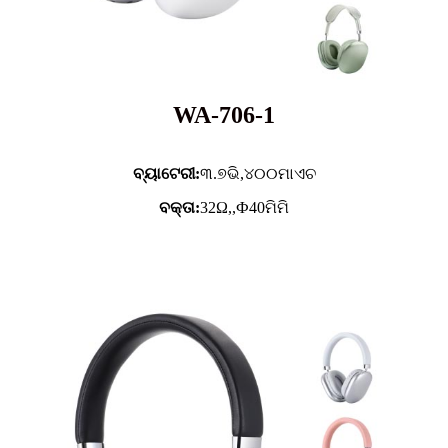
WA-706-1
ବ୍ୟାଟେରୀ:
୩.୭ଭି,
୪୦୦ମାଏଚ
ବକ୍ତା:
32Ω,,Ф40ମିମି