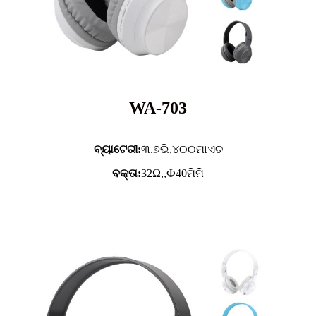
WA-703
ବ୍ୟାଟେରୀ:
୩.୭ଭି,
୪୦୦ମାଏଚ
ବକ୍ତା:
32Ω,,Ф40ମିମି