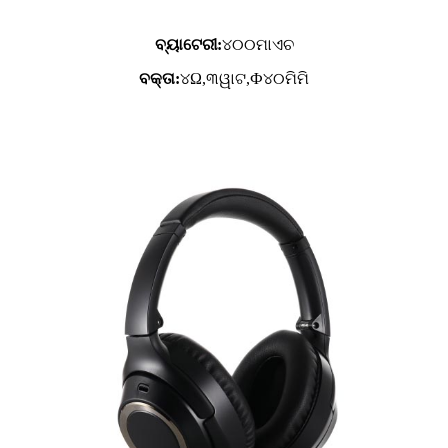
ବ୍ୟାଟେରୀ:
୪୦୦ମାଏଚ
ବକ୍ତା:
୪Ω,୩ୱାଟ,Ф୪୦ମିମି