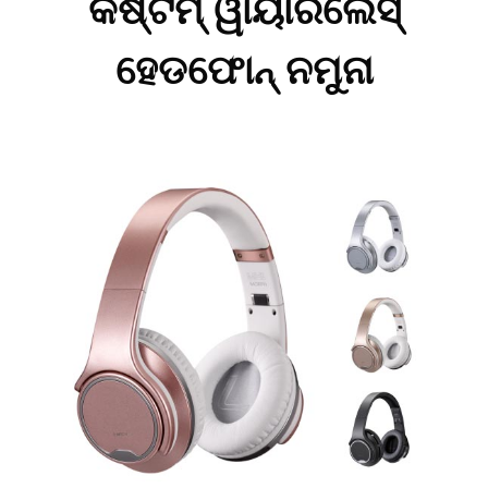
କଷ୍ଟମ୍ ୱାୟାରଲେସ୍
ହେଡଫୋନ୍ ନମୁନା