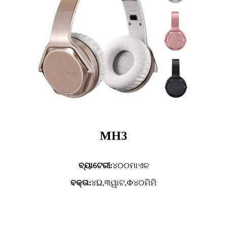
MH3
ବ୍ୟାଟେରୀ:
୪୦୦ମାଏଚ
ବକ୍ତା:
୪Ω,୩ୱାଟ,Ф୪୦ମିମି