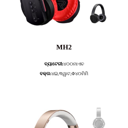
MH2
ବ୍ୟାଟେରୀ:
୪୦୦ମାଏଚ
ବକ୍ତା:
୪Ω,୩ୱାଟ,Ф୪୦ମିମି