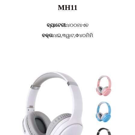
MH11
ବ୍ୟାଟେରୀ:
୪୦୦ମାଏଚ
ବକ୍ତା:
୪Ω,୩ୱାଟ,Ф୪୦ମିମି