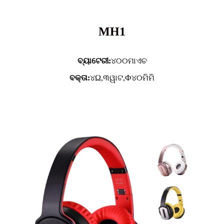
MH1
ବ୍ୟାଟେରୀ:
୪୦୦ମାଏଚ
ବକ୍ତା:
୪Ω,୩ୱାଟ,Ф୪୦ମିମି