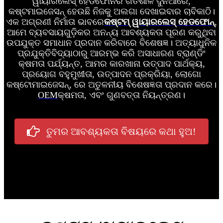
ୱାୟାରଲେସ୍ ହେଡଫୋନର ଗତିଶୀଳ ଦୁନିଆରେ,
କଷ୍ଟମାଇଜେସନ୍ ହେଉଛି ନିଜକୁ ଅଲଗା ଦେଖାଇବାର ଚାବିକାଠି।
ଏକ ଅଗ୍ରଣୀ ନିର୍ମାତା ଭାବରେ
କଷ୍ଟମ୍ ୱାୟାରଲେସ୍ ହେଡଫୋନ୍
,
ଆମେ ବ୍ୟବସାୟଗୁଡ଼ିକର ଅନନ୍ୟ ଆବଶ୍ୟକତା ପୂରଣ କରୁଥିବା
ଉପଯୁକ୍ତ ସମାଧାନ ପ୍ରଦାନ କରିବାରେ ବିଶେଷଜ୍ଞ। ଅତ୍ୟାଧୁନିକ
ପ୍ରଯୁକ୍ତିବିଦ୍ୟାଠାରୁ ଆରମ୍ଭ କରି ଅସାଧାରଣ ବ୍ରାଣ୍ଡିଂ
କ୍ଷମତା ପର୍ଯ୍ୟନ୍ତ, ଆମର କାରଖାନା ଉତ୍ପାଦ ପାର୍ଥକ୍ୟ,
ପ୍ରୟୋଗ ବହୁମୁଖୀତା, ଉତ୍ପାଦନ ପ୍ରକ୍ରିୟା, ଲୋଗୋ
କଷ୍ଟୋମାଇଜେସନ୍, ରେ ଅତୁଳନୀୟ ବିଶେଷଜ୍ଞତା ପ୍ରଦାନ କରେ।
OEM
କ୍ଷମତା, ଏବଂ ଗୁଣବତ୍ତା ନିୟନ୍ତ୍ରଣ।
ତୁମର ଆବଶ୍ୟକତା ବିଷୟରେ କଥା ହୁଅ!