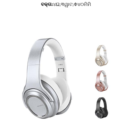
ବକ୍ତା:
୪Ω,୩ୱାଟ,Ф୪୦ମିମି