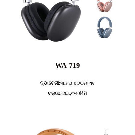
WA-719
ବ୍ୟାଟେରୀ:
୩.୭ଭି,
୪୦୦ମାଏଚ
ବକ୍ତା:
32Ω,,Ф40ମିମି