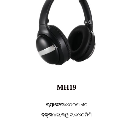
MH19
ବ୍ୟାଟେରୀ:
୪୦୦ମାଏଚ
ବକ୍ତା:
୪Ω,୩ୱାଟ,Ф୪୦ମିମି