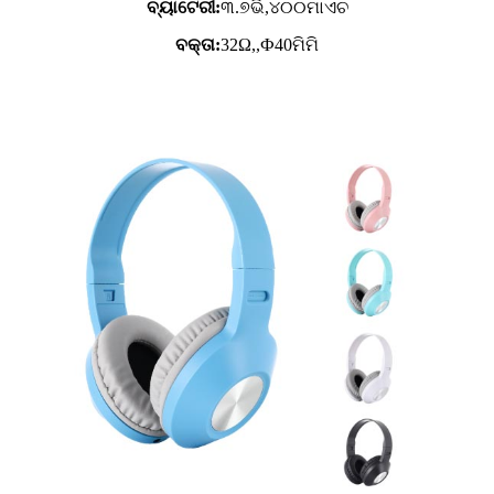
ବ୍ୟାଟେରୀ:
୩.୭ଭି,
୪୦୦ମାଏଚ
ବକ୍ତା:
32Ω,,Ф40ମିମି