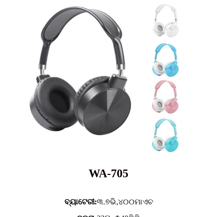
WA-705
ବ୍ୟାଟେରୀ:
୩.୭ଭି,
୪୦୦ମାଏଚ