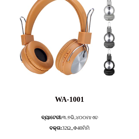
WA-1001
ବ୍ୟାଟେରୀ:
୩.୭ଭି,
୪୦୦ମାଏଚ
ବକ୍ତା:
32Ω,,Ф40ମିମି