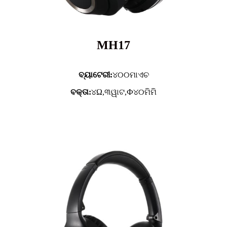
MH17
ବ୍ୟାଟେରୀ:
୪୦୦ମାଏଚ
ବକ୍ତା:
୪Ω,୩ୱାଟ,Ф୪୦ମିମି