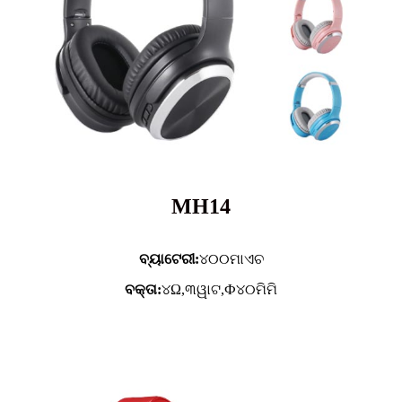
MH14
ବ୍ୟାଟେରୀ:
୪୦୦ମାଏଚ
ବକ୍ତା:
୪Ω,୩ୱାଟ,Ф୪୦ମିମି