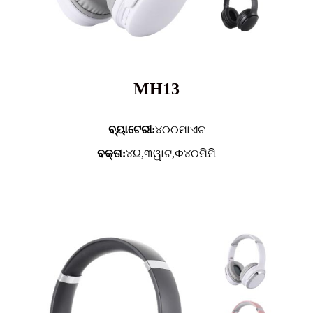
MH13
ବ୍ୟାଟେରୀ:
୪୦୦ମାଏଚ
ବକ୍ତା:
୪Ω,୩ୱାଟ,Ф୪୦ମିମି