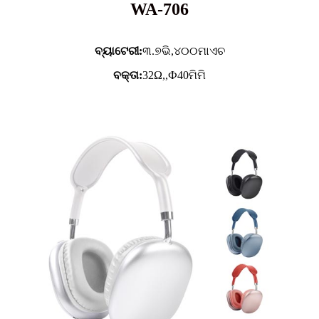
WA-706
ବ୍ୟାଟେରୀ:
୩.୭ଭି,
୪୦୦ମାଏଚ
ବକ୍ତା:
32Ω,,Ф40ମିମି