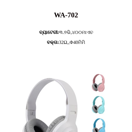
WA-702
ବ୍ୟାଟେରୀ:
୩.୭ଭି,
୪୦୦ମାଏଚ
ବକ୍ତା:
32Ω,,Ф40ମିମି