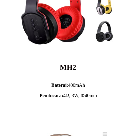
MH2
Baterai:
400mAh
Pembicara:
4Ω, 3W, Ф40mm