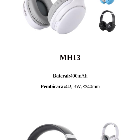
MH13
Baterai:
400mAh
Pembicara:
4Ω, 3W, Ф40mm