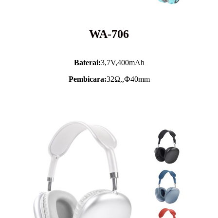
WA-706
Baterai:
3,7V,
400mAh
Pembicara:
32Ω,,Ф40mm