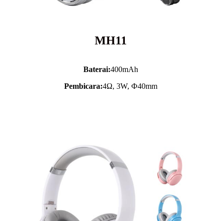
MH11
Baterai:
400mAh
Pembicara:
4Ω, 3W, Ф40mm