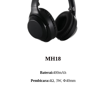
MH18
Baterai:
400mAh
Pembicara:
4Ω, 3W, Ф40mm