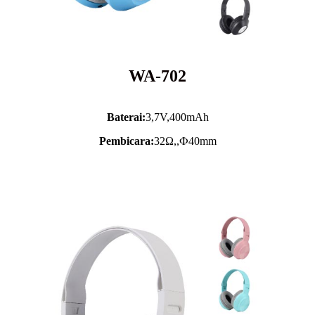
WA-702
Baterai:
3,7V,
400mAh
Pembicara:
32Ω,,Ф40mm