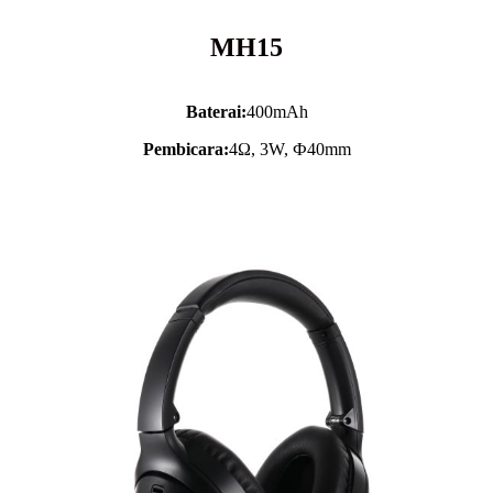
MH15
Baterai:
400mAh
Pembicara:
4Ω, 3W, Ф40mm