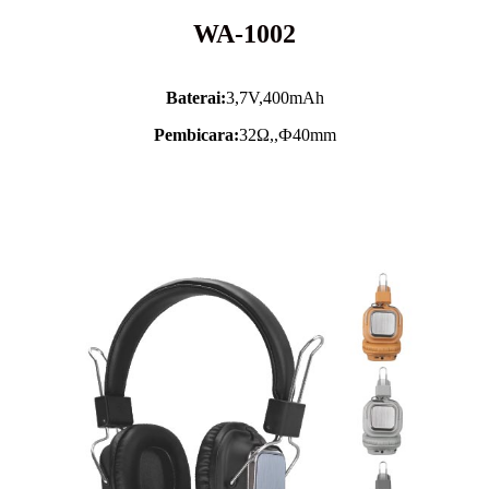
WA-1002
Baterai:
3,7V,
400mAh
Pembicara:
32Ω,,Ф40mm