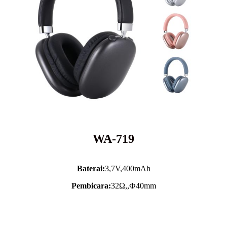
WA-719
Baterai:
3,7V,
400mAh
Pembicara:
32Ω,,Ф40mm