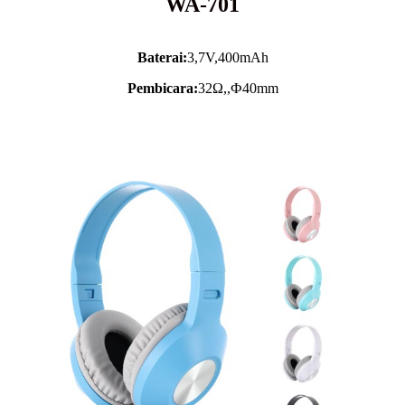
WA-701
Baterai:
3,7V,
400mAh
Pembicara:
32Ω,,Ф40mm