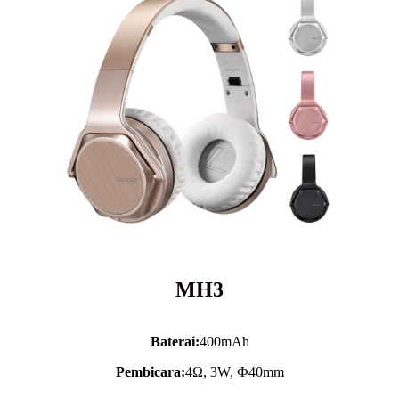
MH3
Baterai:
400mAh
Pembicara:
4Ω, 3W, Ф40mm