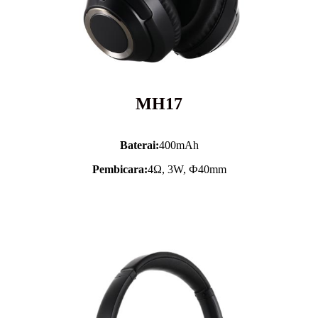
MH17
Baterai:
400mAh
Pembicara:
4Ω, 3W, Ф40mm