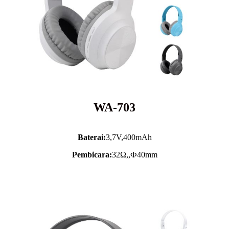
WA-703
Baterai:
3,7V,
400mAh
Pembicara:
32Ω,,Ф40mm