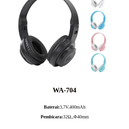
WA-704
Baterai:
3,7V,
400mAh
Pembicara:
32Ω,,Ф40mm