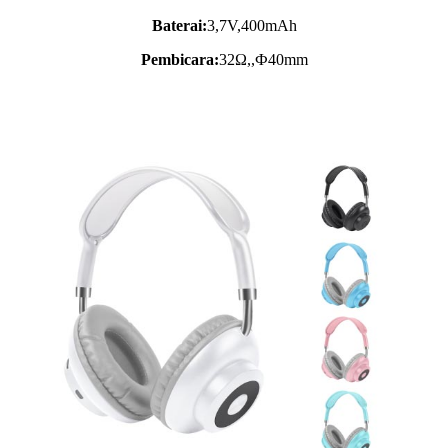
Baterai:
3,7V,
400mAh
Pembicara:
32Ω,,Ф40mm