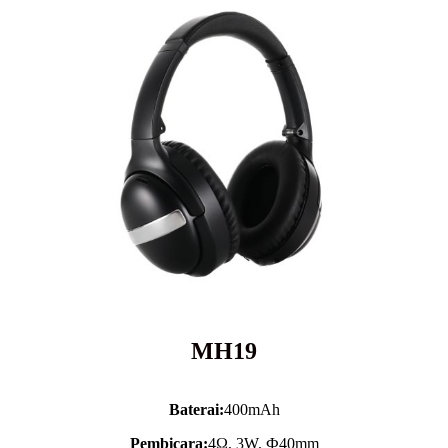
MH19
Baterai:
400mAh
Pembicara:
4Ω, 3W, Ф40mm