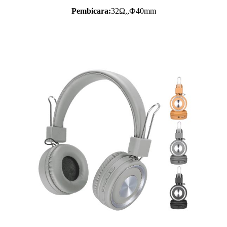
Pembicara:
32Ω,,Ф40mm