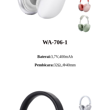
WA-706-1
Baterai:
3,7V,
400mAh
Pembicara:
32Ω,,Ф40mm