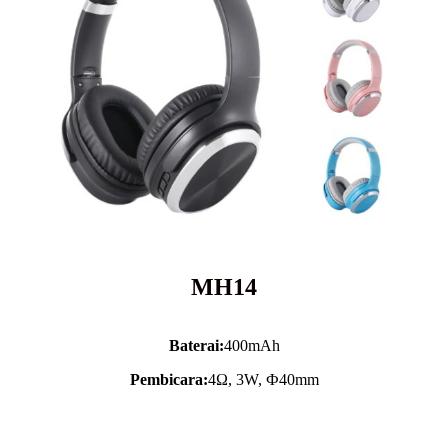
MH14
Baterai:
400mAh
Pembicara:
4Ω, 3W, Ф40mm