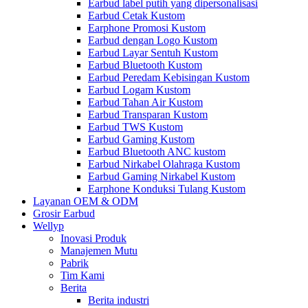
Earbud label putih yang dipersonalisasi
Earbud Cetak Kustom
Earphone Promosi Kustom
Earbud dengan Logo Kustom
Earbud Layar Sentuh Kustom
Earbud Bluetooth Kustom
Earbud Peredam Kebisingan Kustom
Earbud Logam Kustom
Earbud Tahan Air Kustom
Earbud Transparan Kustom
Earbud TWS Kustom
Earbud Gaming Kustom
Earbud Bluetooth ANC kustom
Earbud Nirkabel Olahraga Kustom
Earbud Gaming Nirkabel Kustom
Earphone Konduksi Tulang Kustom
Layanan OEM & ODM
Grosir Earbud
Wellyp
Inovasi Produk
Manajemen Mutu
Pabrik
Tim Kami
Berita
Berita industri