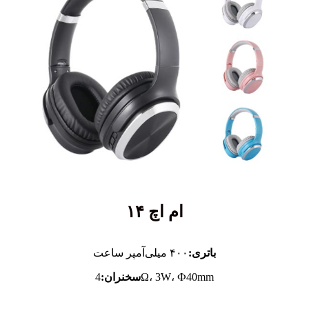
ام اچ ۱۴
باتری:
۴۰۰ میلی‌آمپر ساعت
4Ω، 3W، Ф40mm
سخنران: