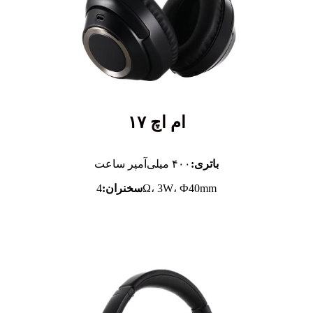
ام اچ ۱۷
باتری:
۴۰۰ میلی‌آمپر ساعت
4Ω، 3W، Ф40mm
سخنران: