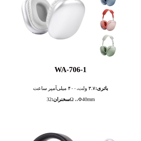
WA-706-1
باتری:
۳.۷ ولت،
۴۰۰ میلی‌آمپر ساعت
32Ω ،،Ф40mm
سخنران: