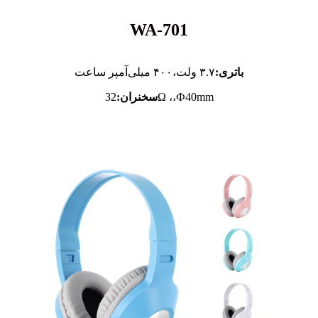
WA-701
باتری:
۳.۷ ولت،
۴۰۰ میلی‌آمپر ساعت
32Ω ،،Ф40mm
سخنران: