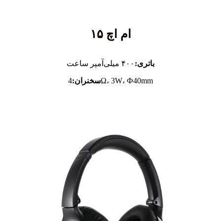
ام اچ ۱۵
باتری:
۴۰۰ میلی‌آمپر ساعت
4Ω، 3W، Ф40mm
سخنران: