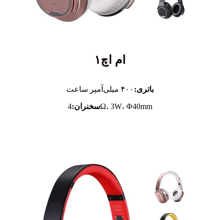
ام اچ۱
باتری:
۴۰۰ میلی‌آمپر ساعت
4Ω، 3W، Ф40mm
سخنران: