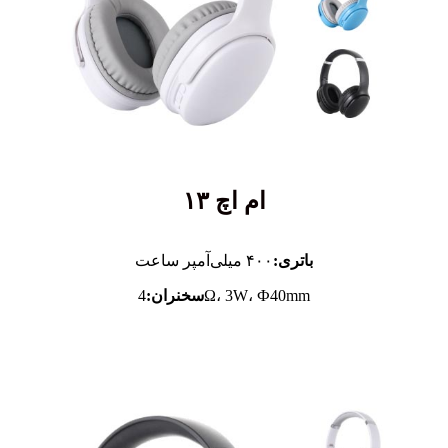
ام اچ ۱۳
باتری:
۴۰۰ میلی‌آمپر ساعت
4Ω، 3W، Ф40mm
سخنران: