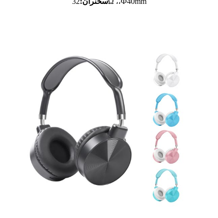
32Ω ،،Ф40mm
سخنران: