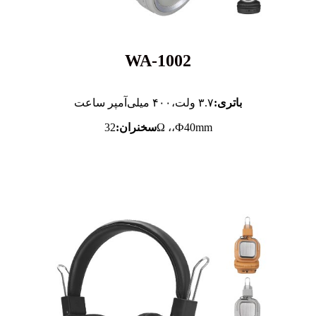
WA-1002
باتری:
۳.۷ ولت،
۴۰۰ میلی‌آمپر ساعت
32Ω ،،Ф40mm
سخنران: