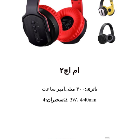
ام اچ۲
باتری:
۴۰۰ میلی‌آمپر ساعت
4Ω، 3W، Ф40mm
سخنران: