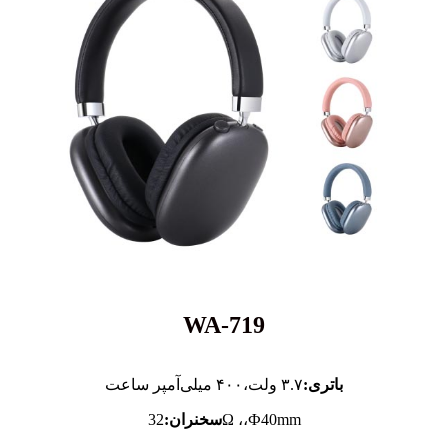
WA-719
باتری:
۳.۷ ولت،
۴۰۰ میلی‌آمپر ساعت
32Ω ،،Ф40mm
سخنران: