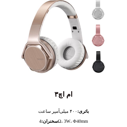
ام اچ۳
باتری:
۴۰۰ میلی‌آمپر ساعت
4Ω، 3W، Ф40mm
سخنران: