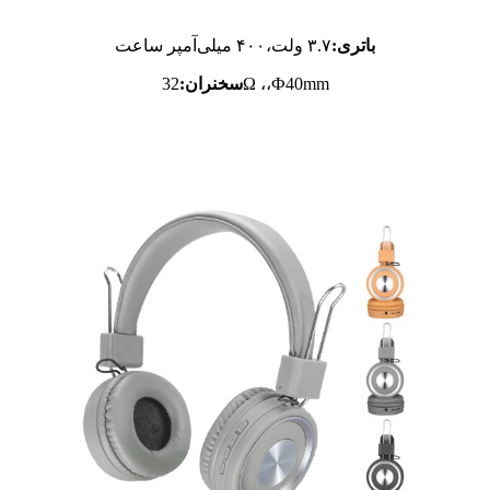
باتری:
۳.۷ ولت،
۴۰۰ میلی‌آمپر ساعت
32Ω ،،Ф40mm
سخنران: