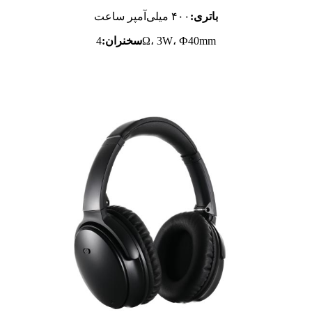
باتری:
۴۰۰ میلی‌آمپر ساعت
4Ω، 3W، Ф40mm
سخنران: