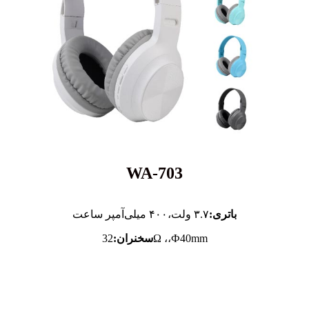
WA-703
باتری:
۳.۷ ولت،
۴۰۰ میلی‌آمپر ساعت
32Ω ،،Ф40mm
سخنران: