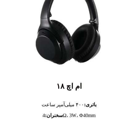
ام اچ ۱۸
باتری:
۴۰۰ میلی‌آمپر ساعت
4Ω، 3W، Ф40mm
سخنران: