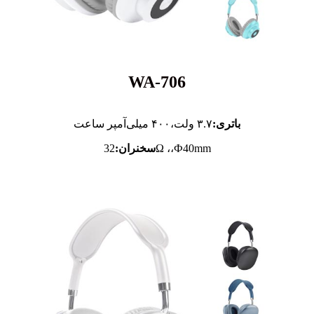
WA-706
باتری:
۳.۷ ولت،
۴۰۰ میلی‌آمپر ساعت
32Ω ،،Ф40mm
سخنران: