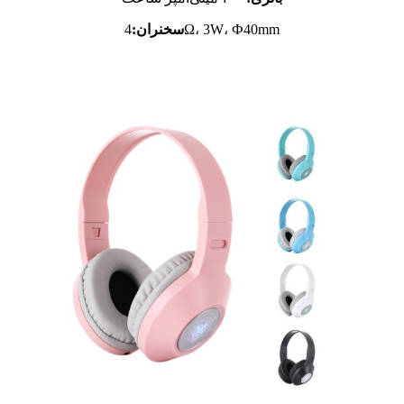
4Ω، 3W، Ф40mm
سخنران: