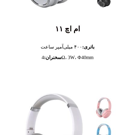
ام اچ ۱۱
باتری:
۴۰۰ میلی‌آمپر ساعت
4Ω، 3W، Ф40mm
سخنران: