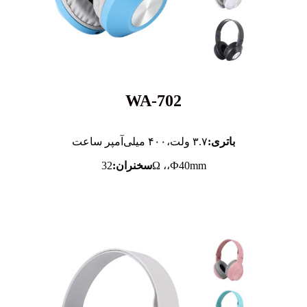
WA-702
باتری:
۳.۷ ولت،
۴۰۰ میلی‌آمپر ساعت
32Ω ،،Ф40mm
سخنران: