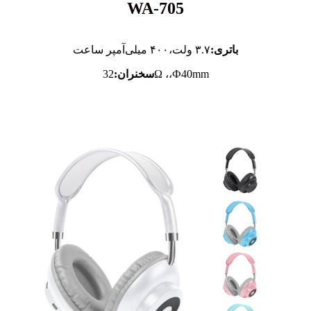
WA-705
باتری:
۳.۷ ولت،
۴۰۰ میلی‌آمپر ساعت
32Ω ،،Ф40mm
سخنران: