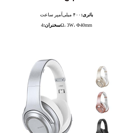
باتری:
۴۰۰ میلی‌آمپر ساعت
4Ω، 3W، Ф40mm
سخنران: