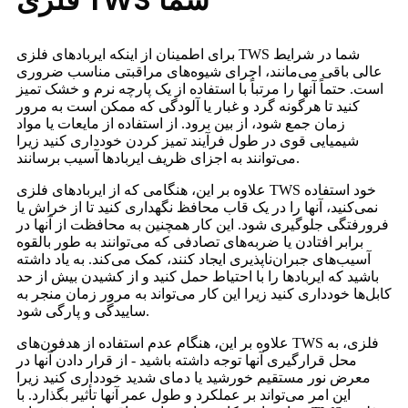
برای اطمینان از اینکه ایربادهای فلزی TWS شما در شرایط
عالی باقی می‌مانند، اجرای شیوه‌های مراقبتی مناسب ضروری
است. حتماً آنها را مرتباً با استفاده از یک پارچه نرم و خشک تمیز
کنید تا هرگونه گرد و غبار یا آلودگی که ممکن است به مرور
زمان جمع شود، از بین برود. از استفاده از مایعات یا مواد
شیمیایی قوی در طول فرآیند تمیز کردن خودداری کنید زیرا
می‌توانند به اجزای ظریف ایربادها آسیب برسانند.
علاوه بر این، هنگامی که از ایربادهای فلزی TWS خود استفاده
نمی‌کنید، آنها را در یک قاب محافظ نگهداری کنید تا از خراش یا
فرورفتگی جلوگیری شود. این کار همچنین به محافظت از آنها در
برابر افتادن یا ضربه‌های تصادفی که می‌توانند به طور بالقوه
آسیب‌های جبران‌ناپذیری ایجاد کنند، کمک می‌کند. به یاد داشته
باشید که ایربادها را با احتیاط حمل کنید و از کشیدن بیش از حد
کابل‌ها خودداری کنید زیرا این کار می‌تواند به مرور زمان منجر به
ساییدگی و پارگی شود.
علاوه بر این، هنگام عدم استفاده از هدفون‌های TWS فلزی، به
محل قرارگیری آنها توجه داشته باشید - از قرار دادن آنها در
معرض نور مستقیم خورشید یا دمای شدید خودداری کنید زیرا
این امر می‌تواند بر عملکرد و طول عمر آنها تأثیر بگذارد. با