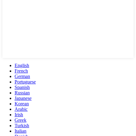
English
French
German
Portuguese
Spanish
Russian
Japanese
Korean
Arabic
Irish
Greek
Turkish
Italian