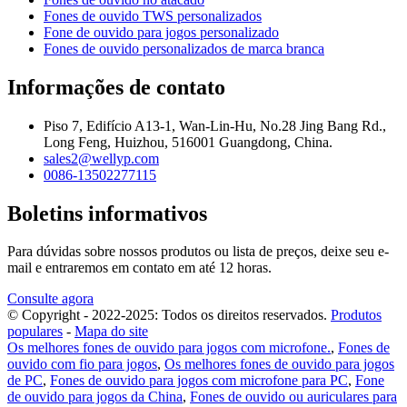
Fones de ouvido TWS personalizados
Fone de ouvido para jogos personalizado
Fones de ouvido personalizados de marca branca
Informações de contato
Piso 7, Edifício A13-1, Wan-Lin-Hu, No.28 Jing Bang Rd.,
Long Feng, Huizhou, 516001 Guangdong, China.
sales2@wellyp.com
0086-13502277115
Boletins informativos
Para dúvidas sobre nossos produtos ou lista de preços, deixe seu e-
mail e entraremos em contato em até 12 horas.
Consulte agora
© Copyright - 2022-2025: Todos os direitos reservados.
Produtos
populares
-
Mapa do site
Os melhores fones de ouvido para jogos com microfone.
,
Fones de
ouvido com fio para jogos
,
Os melhores fones de ouvido para jogos
de PC
,
Fones de ouvido para jogos com microfone para PC
,
Fone
de ouvido para jogos da China
,
Fones de ouvido ou auriculares para